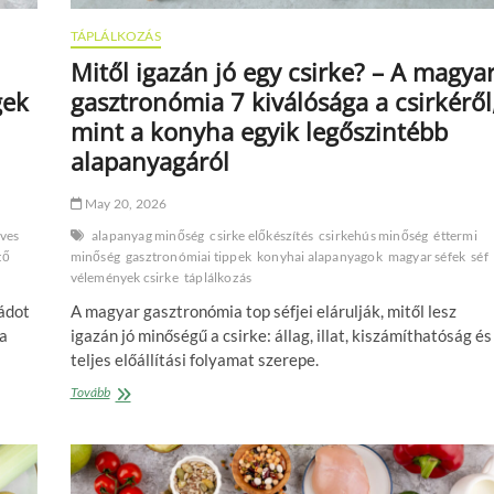
TÁPLÁLKOZÁS
Mitől igazán jó egy csirke? – A magya
gek
gasztronómia 7 kiválósága a csirkéről
mint a konyha egyik legőszintébb
alapanyagáról
May 20, 2026
ves
alapanyag minőség
csirke előkészítés
csirkehús minőség
éttermi
tő
minőség
gasztronómiai tippek
konyhai alapanyagok
magyar séfek
séf
vélemények csirke
táplálkozás
ádot
A magyar gasztronómia top séfjei elárulják, mitől lesz
 a
igazán jó minőségű a csirke: állag, illat, kiszámíthatóság és
teljes előállítási folyamat szerepe.
Mitől
Tovább
igazán
jó
egy
csirke?
–