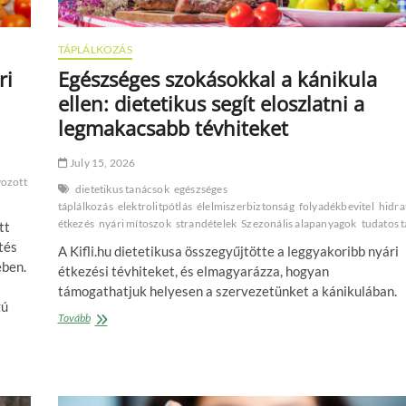
TÁPLÁLKOZÁS
ri
Egészséges szokásokkal a kánikula
ellen: dietetikus segít eloszlatni a
legmakacsabb tévhiteket
July 15, 2026
yozott
dietetikus tanácsok
egészséges
táplálkozás
elektrolitpótlás
élelmiszerbiztonság
folyadékbevitel
hidra
étkezés
nyári mítoszok
strandételek
Szezonális alapanyagok
tudatos 
tt
tés
A Kifli.hu dietetikusa összegyűjtötte a leggyakoribb nyári
ében.
étkezési tévhiteket, és elmagyarázza, hogyan
támogathatjuk helyesen a szervezetünket a kánikulában.
zú
Egészséges
Tovább
szokásokkal
a
kánikula
ellen:
dietetikus