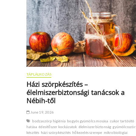
a
nyári
villámdiétákat
TÁPLÁLKOZÁS
Házi szörpkészítés –
élelmiszerbiztonsági tanácsok a
Nébih-től
June 19, 2026
bodzaszörp higiénia
bogyós gyümölcs mosása
cukor tartósító
hatása
édesítőszer kockázatok
élelmiszerbiztonság
gyümölcsször
készítés
házi szörpkészítés
hőkezelés szerepe
mikrobiológiai