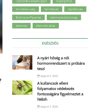
Szezonális alapanyagok
szájhigiénia
termékenység
természet
táplálkozás
ÉlelmiszerPazarlás
élelmiszerbiztonság
életmód
életmódváltás
EGÉSZSÉG
A nyári hőség a női
hormonrendszert is próbára
teszi
August 6, 2026
?
A kullancsok elleni
folyamatos védekezés
fontosságára figyelmeztet a
Nébih
August 3, 2026