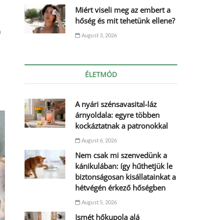
Miért viseli meg az embert a
hőség és mit tehetünk ellene?
a
August 3, 2026
ÉLETMÓD
A nyári szénsavasital-láz
árnyoldala: egyre többen
kockáztatnak a patronokkal
August 6, 2026
Nem csak mi szenvedünk a
kánikulában: így hűthetjük le
biztonságosan kisállatainkat a
hétvégén érkező hőségben
August 5, 2026
Ismét hőkupola alá