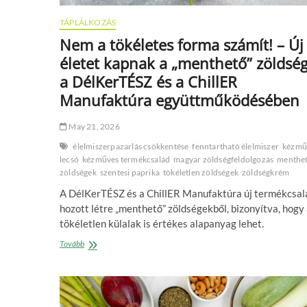
TÁPLÁLKOZÁS
Nem a tökéletes forma számít! – Új
életet kapnak a „menthető” zöldsé
a DélKerTÉSZ és a ChillER
Manufaktúra együttműködésében
May 21, 2026
élelmiszerpazarlás csökkentése
fenntartható élelmiszer
kézmű
lecsó
kézműves termékcsalád
magyar zöldségfeldolgozás
menthe
zöldségek
szentesi paprika
tökéletlen zöldségek
zöldségkrém
A DélKerTÉSZ és a ChillER Manufaktúra új termékcsal
hozott létre „menthető” zöldségekből, bizonyítva, hogy
tökéletlen külalak is értékes alapanyag lehet.
Nem
Tovább
a
tökéletes
forma
számít!
–