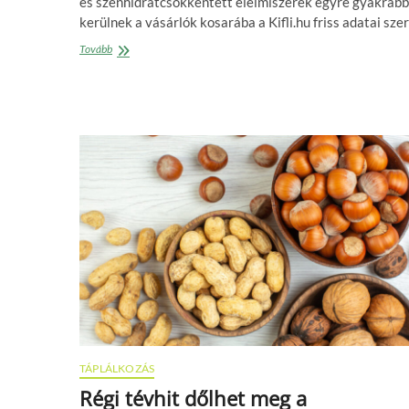
és szénhidrátcsökkentett élelmiszerek egyre gyakrab
kerülnek a vásárlók kosarába a Kifli.hu friss adatai szer
Rákaptak
Tovább
a
magyarok
az
egészségtudatos
termékekre
TÁPLÁLKOZÁS
Régi tévhit dőlhet meg a