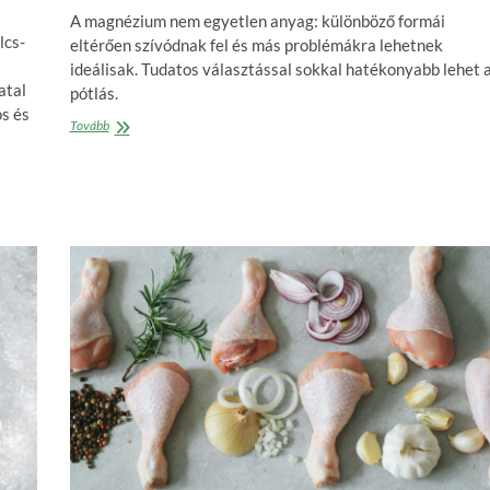
A magnézium nem egyetlen anyag: különböző formái
lcs-
eltérően szívódnak fel és más problémákra lehetnek
ideálisak. Tudatos választással sokkal hatékonyabb lehet 
atal
pótlás.
os és
Legyen
Tovább
több,
mint
egy
vitamin
a
polcról
–
Hogyan
igazodjunk
el
a
magnézium
különböző
típusai
között?