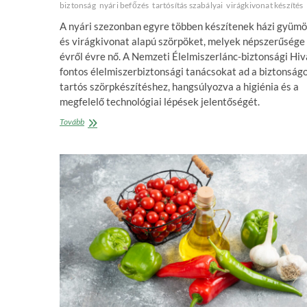
biztonság
nyári befőzés
tartósítás szabályai
virágkivonat készítés
A nyári szezonban egyre többen készítenek házi gyümö
és virágkivonat alapú szörpöket, melyek népszerűsége
évről évre nő. A Nemzeti Élelmiszerlánc-biztonsági Hiv
fontos élelmiszerbiztonsági tanácsokat ad a biztonság
tartós szörpkészítéshez, hangsúlyozva a higiénia és a
megfelelő technológiai lépések jelentőségét.
Házi
Tovább
szörpkészítés
–
élelmiszerbiztonsági
tanácsok
a
Nébih-
től