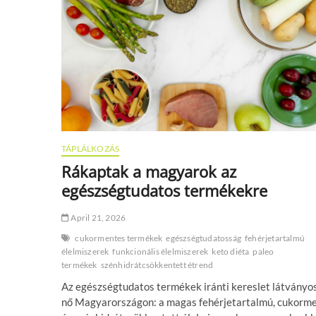
Új
életet
kapnak
a
„menthető”
zöldségek
a
DélKerTÉSZ
és
a
ChillER
TÁPLÁLKOZÁS
Manufaktúra
együttműködésében
Rákaptak a magyarok az
egészségtudatos termékekre
April 21, 2026
cukormentes termékek
egészségtudatosság
fehérjetartalmú
élelmiszerek
funkcionális élelmiszerek
keto diéta
paleo
termékek
szénhidrátcsökkentett étrend
Az egészségtudatos termékek iránti kereslet látványo
nő Magyarországon: a magas fehérjetartalmú, cukorm