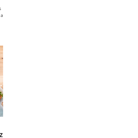
s
 a
z