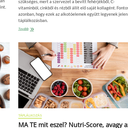
ban
szükséges, mert a szervezet a bevitt fehérjékből, C-
int.
vitaminból, cinkből és rézből állít elő saját kollagént. Fonto
azonban, hogy ezek az alkotóelemek együtt legyenek jelen
táplálkozásban.
A
Tovább
kollagént
nem,
de
az
építőelemeit
lehet
pótolni!
TÁPLÁLKOZÁS
MA TE mit eszel? Nutri-Score, avagy a