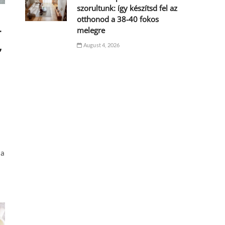
szorultunk: így készítsd fel az
otthonod a 38-40 fokos
r
melegre
,
August 4, 2026
 a