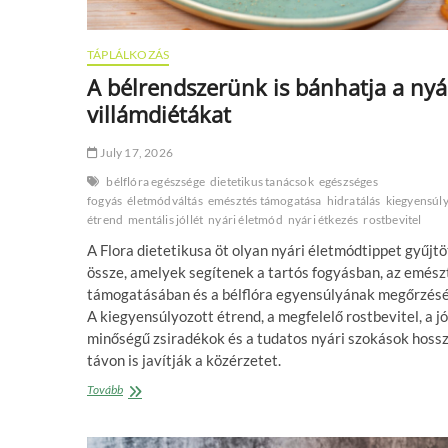
TÁPLÁLKOZÁS
A bélrendszerünk is bánhatja a nyá
villámdiétákat
July 17, 2026
bélflóra egészsége
dietetikus tanácsok
egészséges
fogyás
életmódváltás
emésztés támogatása
hidratálás
kiegyensúl
étrend
mentális jóllét
nyári életmód
nyári étkezés
rostbevitel
A Flora dietetikusa öt olyan nyári életmódtippet gyűjtö
össze, amelyek segítenek a tartós fogyásban, az emész
támogatásában és a bélflóra egyensúlyának megőrzés
A kiegyensúlyozott étrend, a megfelelő rostbevitel, a jó
minőségű zsiradékok és a tudatos nyári szokások hoss
távon is javítják a közérzetet.
A
Tovább
bélrendszerünk
is
bánhatja