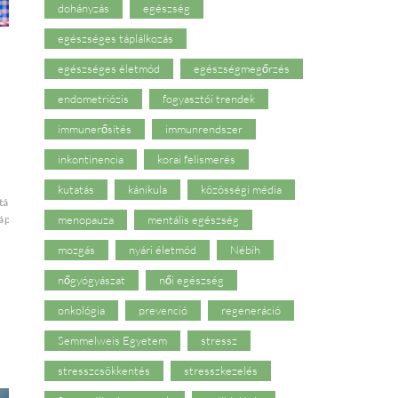
dohányzás
egészség
egészséges táplálkozás
egészséges életmód
egészségmegőrzés
endometriózis
fogyasztói trendek
immunerősítés
immunrendszer
inkontinencia
korai felismerés
kutatás
kánikula
közösségi média
táltság
kánikula
nyári
táplálkozás
menopauza
mentális egészség
mozgás
nyári életmód
Nébih
nőgyógyászat
női egészség
onkológia
prevenció
regeneráció
Semmelweis Egyetem
stressz
stresszcsökkentés
stresszkezelés