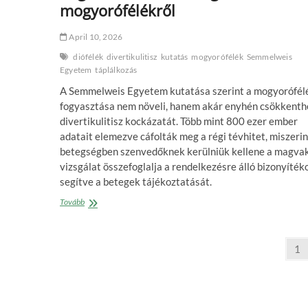
mogyorófélékről
April 10, 2026
diófélék
divertikulitisz
kutatás
mogyorófélék
Semmelweis
Egyetem
táplálkozás
A Semmelweis Egyetem kutatása szerint a mogyorófél
fogyasztása nem növeli, hanem akár enyhén csökkenthe
divertikulitisz kockázatát. Több mint 800 ezer ember
adatait elemezve cáfolták meg a régi tévhitet, miszerin
betegségben szenvedőknek kerülniük kellene a magvak
vizsgálat összefoglalja a rendelkezésre álló bizonyíték
segítve a betegek tájékoztatását.
Régi
Tovább
tévhit
dőlhet
meg
Posts
Pa
1
a
pagination
mogyorófélékről