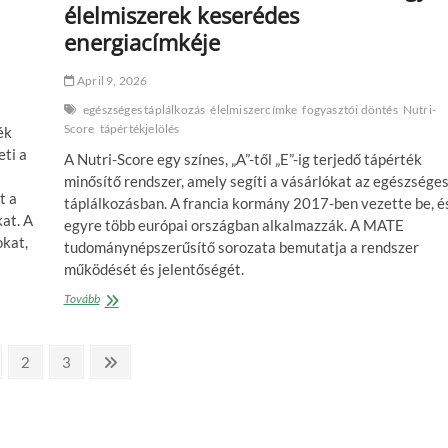
élelmiszerek keserédes
energiacímkéje
April 9, 2026
egészséges táplálkozás
élelmiszercímke
fogyasztói döntés
Nutri-
Score
tápértékjelölés
ék
ti a
A Nutri-Score egy színes, „A”-től „E”-ig terjedő tápérték
minősítő rendszer, amely segíti a vásárlókat az egészsége
t a
táplálkozásban. A francia kormány 2017-ben vezette be, é
at. A
egyre több európai országban alkalmazzák. A MATE
okat,
tudománynépszerűsítő sorozata bemutatja a rendszer
működését és jelentőségét.
MA
Tovább
TE
mit
eszel?
ge
Page
Page
Next
2
3
Nutri-
page
Score,
avagy
az
élelmiszerek