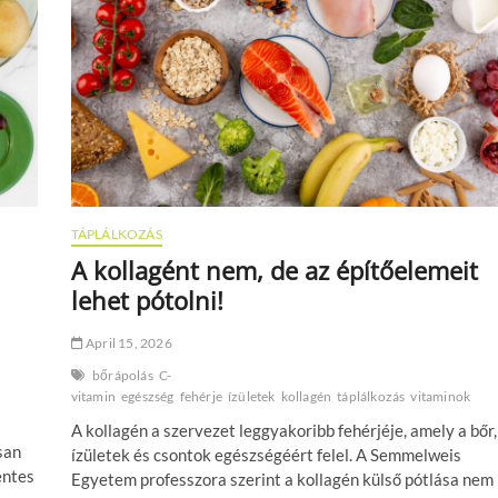
A
magyar
gasztronómia
7
kiválósága
a
csirkéről,
mint
a
konyha
egyik
TÁPLÁLKOZÁS
legőszintébb
alapanyagáról
A kollagént nem, de az építőelemeit
lehet pótolni!
April 15, 2026
bőrápolás
C-
vitamin
egészség
fehérje
ízületek
kollagén
táplálkozás
vitaminok
A kollagén a szervezet leggyakoribb fehérjéje, amely a bőr,
san
ízületek és csontok egészségéért felel. A Semmelweis
entes
Egyetem professzora szerint a kollagén külső pótlása nem