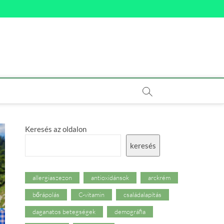
Keresés az oldalon
keresés
allergiaszezon
antioxidánsok
arckrém
bőrápolás
C-vitamin
családalapítás
daganatos betegségek
demográfia