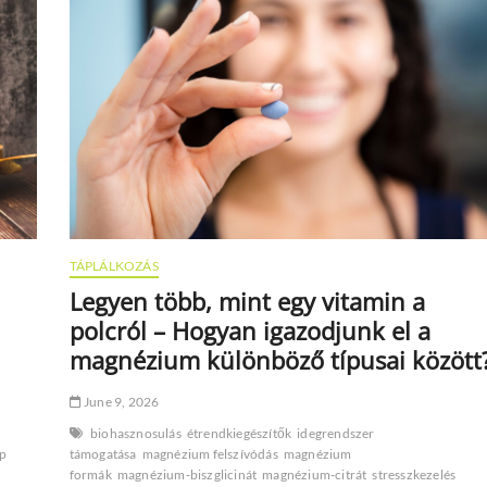
segít
eloszlatni
a
legmakacsabb
tévhiteket
TÁPLÁLKOZÁS
Legyen több, mint egy vitamin a
polcról – Hogyan igazodjunk el a
magnézium különböző típusai között
June 9, 2026
biohasznosulás
étrendkiegészítők
idegrendszer
p
támogatása
magnézium felszívódás
magnézium
formák
magnézium‑biszglicinát
magnézium‑citrát
stresszkezelés