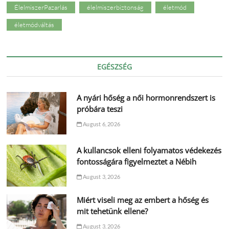
ÉlelmiszerPazarlás
élelmiszerbiztonság
életmód
életmódváltás
EGÉSZSÉG
A nyári hőség a női hormonrendszert is
próbára teszi
August 6, 2026
A kullancsok elleni folyamatos védekezés
fontosságára figyelmeztet a Nébih
August 3, 2026
Miért viseli meg az embert a hőség és
mit tehetünk ellene?
August 3, 2026