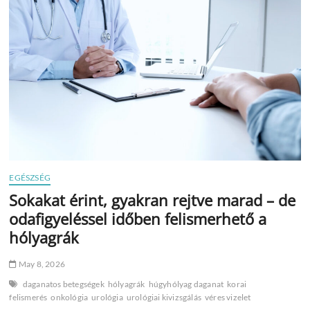
se!”
–
hólyagrákra
utalhat
a
véres
vizelet
EGÉSZSÉG
Sokakat érint, gyakran rejtve marad – de
odafigyeléssel időben felismerhető a
hólyagrák
May 8, 2026
daganatos betegségek
hólyagrák
húgyhólyag daganat
korai
felismerés
onkológia
urológia
urológiai kivizsgálás
véres vizelet