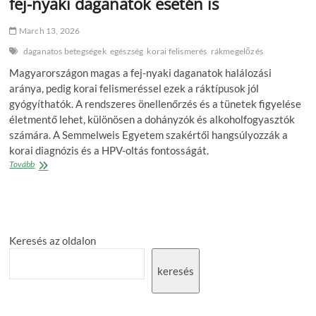
fej-nyaki daganatok esetén is
March 13, 2026
daganatos betegségek
egészség
korai felismerés
rákmegelőzés
Magyarországon magas a fej-nyaki daganatok halálozási
aránya, pedig korai felismeréssel ezek a ráktípusok jól
gyógyíthatók. A rendszeres önellenőrzés és a tünetek figyelése
életmentő lehet, különösen a dohányzók és alkoholfogyasztók
számára. A Semmelweis Egyetem szakértői hangsúlyozzák a
korai diagnózis és a HPV-oltás fontosságát.
A
Tovább
rendszeres
önellenőrzés
életmentő
a
fej-
Keresés az oldalon
nyaki
daganatok
esetén
keresés
is