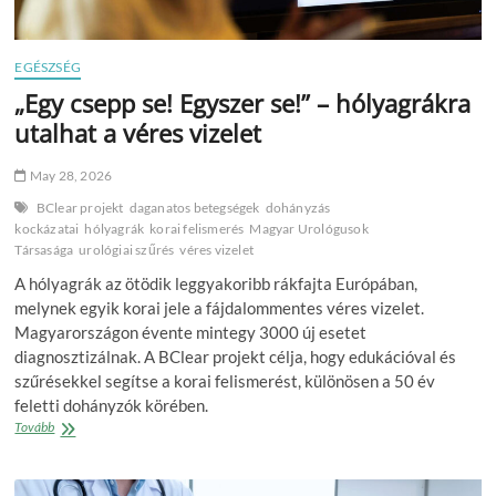
EGÉSZSÉG
„Egy csepp se! Egyszer se!” – hólyagrákra
utalhat a véres vizelet
May 28, 2026
BClear projekt
daganatos betegségek
dohányzás
kockázatai
hólyagrák
korai felismerés
Magyar Urológusok
Társasága
urológiai szűrés
véres vizelet
A hólyagrák az ötödik leggyakoribb rákfajta Európában,
melynek egyik korai jele a fájdalommentes véres vizelet.
Magyarországon évente mintegy 3000 új esetet
diagnosztizálnak. A BClear projekt célja, hogy edukációval és
szűrésekkel segítse a korai felismerést, különösen a 50 év
feletti dohányzók körében.
„Egy
Tovább
csepp
se!
Egyszer