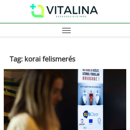
Skip
Vitali
to
EGÉSZSÉG |
ÉLETMÓD
content
Tag:
korai felismerés