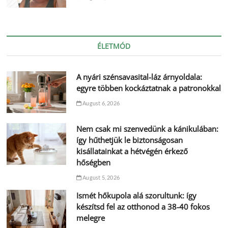
ÉLETMÓD
A nyári szénsavasital-láz árnyoldala:
egyre többen kockáztatnak a patronokkal
August 6, 2026
Nem csak mi szenvedünk a kánikulában:
így hűthetjük le biztonságosan
kisállatainkat a hétvégén érkező
hőségben
August 5, 2026
Ismét hőkupola alá szorultunk: így
készítsd fel az otthonod a 38-40 fokos
melegre