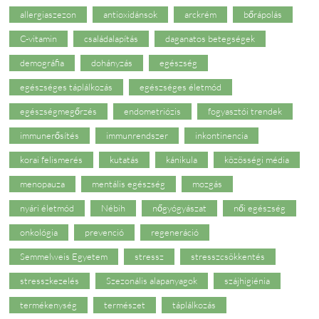
allergiaszezon
antioxidánsok
arckrém
bőrápolás
C-vitamin
családalapítás
daganatos betegségek
demográfia
dohányzás
egészség
egészséges táplálkozás
egészséges életmód
egészségmegőrzés
endometriózis
fogyasztói trendek
immunerősítés
immunrendszer
inkontinencia
korai felismerés
kutatás
kánikula
közösségi média
menopauza
mentális egészség
mozgás
nyári életmód
Nébih
nőgyógyászat
női egészség
onkológia
prevenció
regeneráció
Semmelweis Egyetem
stressz
stresszcsökkentés
stresszkezelés
Szezonális alapanyagok
szájhigiénia
termékenység
természet
táplálkozás