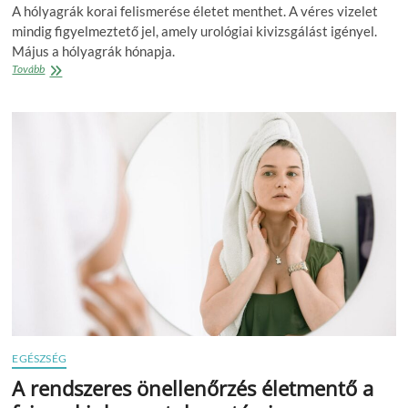
A hólyagrák korai felismerése életet menthet. A véres vizelet
mindig figyelmeztető jel, amely urológiai kivizsgálást igényel.
Május a hólyagrák hónapja.
Sokakat
Tovább
érint,
gyakran
rejtve
marad
–
de
odafigyeléssel
időben
felismerhető
a
hólyagrák
EGÉSZSÉG
A rendszeres önellenőrzés életmentő a