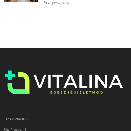
August 4, 2026
Társ oldalak »
Női1 magazin