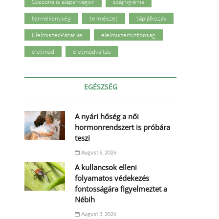
Szezonális alapanyagok
szájhigiénia
termékenység
természet
táplálkozás
ÉlelmiszerPazarlás
élelmiszerbiztonság
életmód
életmódváltás
EGÉSZSÉG
A nyári hőség a női
hormonrendszert is próbára
teszi
August 6, 2026
A kullancsok elleni
folyamatos védekezés
fontosságára figyelmeztet a
Nébih
August 3, 2026