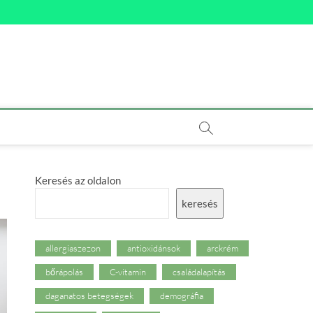
Keresés az oldalon
keresés
allergiaszezon
antioxidánsok
arckrém
bőrápolás
C-vitamin
családalapítás
daganatos betegségek
demográfia