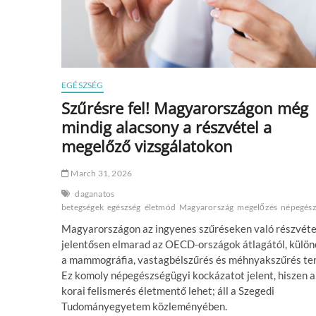
EGÉSZSÉG
Szűrésre fel! Magyarországon még
mindig alacsony a részvétel a
megelőző vizsgálatokon
March 31, 2026
daganatos
betegségek
egészség
életmód
Magyarország
megelőzés
népegész
Magyarországon az ingyenes szűréseken való részvéte
jelentősen elmarad az OECD-országok átlagától, külö
a mammográfia, vastagbélszűrés és méhnyakszűrés ter
Ez komoly népegészségügyi kockázatot jelent, hiszen a
korai felismerés életmentő lehet; áll a Szegedi
Tudományegyetem közleményében.