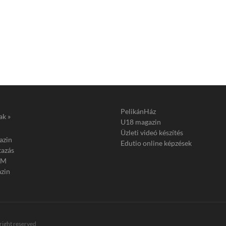
PelikánHáz
ak »
U18 magazin
Üzleti videó készítés
azin
Edutio online képzések
tazás
FM
zin
 right reserved