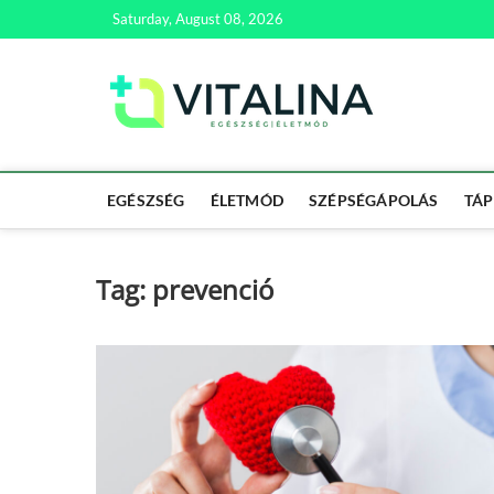
Skip
Saturday, August 08, 2026
to
content
Vitali
EGÉSZSÉG | ÉL
EGÉSZSÉG
ÉLETMÓD
SZÉPSÉGÁPOLÁS
TÁP
Tag:
prevenció