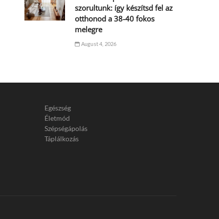
szorultunk: így készítsd fel az
otthonod a 38-40 fokos
melegre
August 4, 2026
Egészség
Életmód
Szépségápolás
Táplálkozás