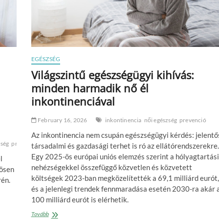
EGÉSZSÉG
Világszintű egészségügyi kihívás:
minden harmadik nő él
inkontinenciával
February 16, 2026
inkontinencia
női egészség
prevenció
Az inkontinencia nem csupán egészségügyi kérdés: jelentő
ség
prevenció
szűrés
társadalmi és gazdasági terhet is ró az ellátórendszerekre.
Egy 2025-ös európai uniós elemzés szerint a hólyagtartási
l
nehézségekkel összefüggő közvetlen és közvetett
nösen
költségek 2023-ban megközelítették a 69,1 milliárd eurót,
én.
és a jelenlegi trendek fennmaradása esetén 2030-ra akár 
100 milliárd eurót is elérhetik.
Világszintű
Tovább