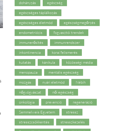
dohányzás
egészség
egészséges táplálkozás
egészséges életmód
egészségmegőrzés
endometriózis
fogyasztói trendek
immunerősítés
immunrendszer
inkontinencia
korai felismerés
kutatás
kánikula
közösségi média
menopauza
mentális egészség
s
mozgás
nyári életmód
Nébih
nőgyógyászat
női egészség
onkológia
prevenció
regeneráció
Semmelweis Egyetem
stressz
a
stresszcsökkentés
stresszkezelés