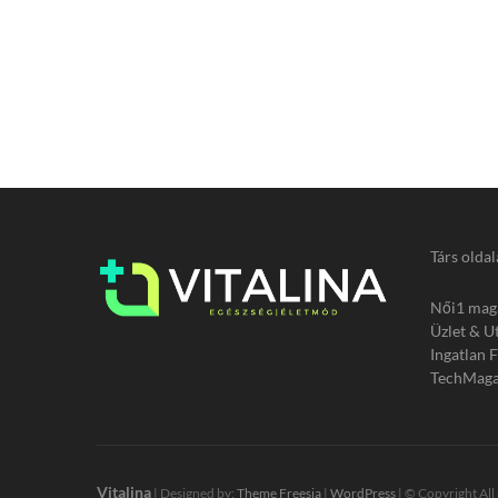
Társ oldal
Női1 mag
Üzlet & U
Ingatlan 
TechMaga
Vitalina
| Designed by:
Theme Freesia
|
WordPress
| © Copyright All