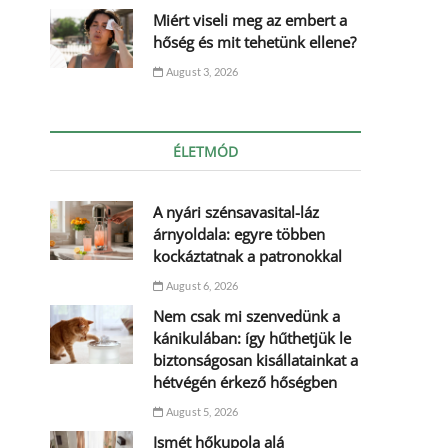
Miért viseli meg az embert a
hőség és mit tehetünk ellene?
August 3, 2026
ÉLETMÓD
A nyári szénsavasital-láz
árnyoldala: egyre többen
kockáztatnak a patronokkal
August 6, 2026
Nem csak mi szenvedünk a
kánikulában: így hűthetjük le
biztonságosan kisállatainkat a
hétvégén érkező hőségben
August 5, 2026
Ismét hőkupola alá