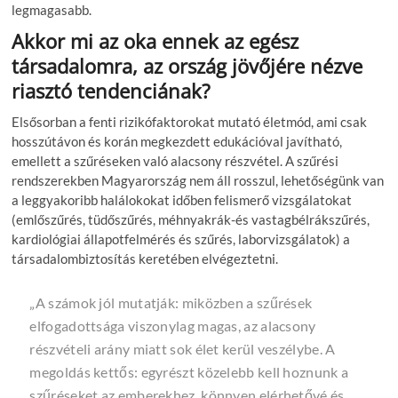
legmagasabb.
Akkor mi az oka ennek az egész
társadalomra, az ország jövőjére nézve
riasztó tendenciának?
Elsősorban a fenti rizikófaktorokat mutató életmód, ami csak
hosszútávon és korán megkezdett edukációval javítható,
emellett a szűréseken való alacsony részvétel. A szűrési
rendszerekben Magyarország nem áll rosszul, lehetőségünk van
a leggyakoribb halálokokat időben felismerő vizsgálatokat
(emlőszűrés, tüdőszűrés, méhnyakrák-és vastagbélrákszűrés,
kardiológiai állapotfelmérés és szűrés, laborvizsgálatok) a
társadalombiztosítás keretében elvégeztetni.
„A számok jól mutatják: miközben a szűrések
elfogadottsága viszonylag magas, az alacsony
részvételi arány miatt sok élet kerül veszélybe. A
megoldás kettős: egyrészt közelebb kell hoznunk a
szűréseket az emberekhez, könnyen elérhetővé és