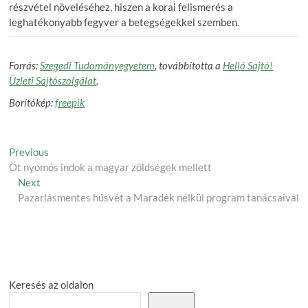
részvétel növeléséhez, hiszen a korai felismerés a
leghatékonyabb fegyver a betegségekkel szemben.
Forrás:
Szegedi Tudományegyetem
, továbbította a
Helló Sajtó!
Üzleti Sajtószolgálat
.
Borítókép:
freepik
Post
Previous
Previous
post:
Öt nyomós indok a magyar zöldségek mellett
navigation
Next
Next
post:
Pazarlásmentes húsvét a Maradék nélkül program tanácsaival
Keresés az oldalon