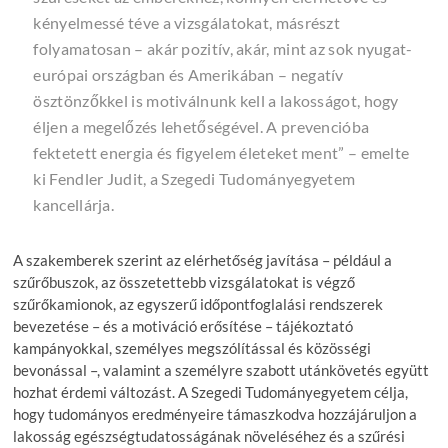
kényelmessé téve a vizsgálatokat, másrészt
folyamatosan – akár pozitív, akár, mint az sok nyugat-
európai országban és Amerikában – negatív
ösztönzőkkel is motiválnunk kell a lakosságot, hogy
éljen a megelőzés lehetőségével. A prevencióba
fektetett energia és figyelem életeket ment” – emelte
ki Fendler Judit, a Szegedi Tudományegyetem
kancellárja.
A szakemberek szerint az elérhetőség javítása – például a
szűrőbuszok, az összetettebb vizsgálatokat is végző
szűrőkamionok, az egyszerű időpontfoglalási rendszerek
bevezetése – és a motiváció erősítése – tájékoztató
kampányokkal, személyes megszólítással és közösségi
bevonással –, valamint a személyre szabott utánkövetés együtt
hozhat érdemi változást. A Szegedi Tudományegyetem célja,
hogy tudományos eredményeire támaszkodva hozzájáruljon a
lakosság egészségtudatosságának növeléséhez és a szűrési