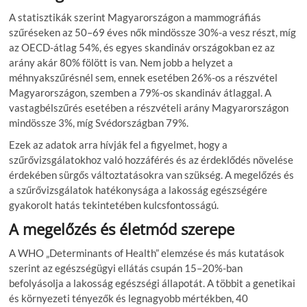
A statisztikák szerint Magyarországon a mammográfiás
szűréseken az 50–69 éves nők mindössze 30%-a vesz részt, míg
az OECD-átlag 54%, és egyes skandináv országokban ez az
arány akár 80% fölött is van. Nem jobb a helyzet a
méhnyakszűrésnél sem, ennek esetében 26%-os a részvétel
Magyarországon, szemben a 79%-os skandináv átlaggal. A
vastagbélszűrés esetében a részvételi arány Magyarországon
mindössze 3%, míg Svédországban 79%.
Ezek az adatok arra hívják fel a figyelmet, hogy a
szűrővizsgálatokhoz való hozzáférés és az érdeklődés növelése
érdekében sürgős változtatásokra van szükség. A megelőzés és
a szűrővizsgálatok hatékonysága a lakosság egészségére
gyakorolt hatás tekintetében kulcsfontosságú.
A megelőzés és életmód szerepe
A WHO „Determinants of Health” elemzése és más kutatások
szerint az egészségügyi ellátás csupán 15–20%-ban
befolyásolja a lakosság egészségi állapotát. A többit a genetikai
és környezeti tényezők és legnagyobb mértékben, 40