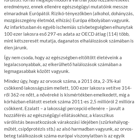
eredményez, ennek ellenére egészségügyi mutatóink messze
elmaradnak Európától. Rizikó-tényezőkben (alkohol, dohányzás,
mozgásszegény életmód, elhízás) Európa élbolyában vagyunk.
Az infarktusban és egyéb ischemiás szívbetegségben elhunytak
100 ezer lakosra eső 297-es adata az OECD átlag (114) több,
mint kétszeresét mutatja, daganatos elhalálozások számában is
élen járunk.
Így nem csoda, hogy az egészségben eltöltött életéveink a
legalacsonyabbak, az elkerülhető halálozások számában a
legmagasabbak között vagyunk.
Mindez úgy, hogy az orvosok száma, a 2011 óta, 2-3%-kal
csökkenő lakosságszám mellett, 100 ezer lakosra vetítve 314-
ről 362-re nőtt, a nővéreké is kismértékben emelkedett, míg a
kórházban ellátott esetek száma 2011-es 2,5 millióról 2 millióra
csökkent. Ezalatt – a lakossági percepció ellenére – javult a
hozzáférés az egészségügyi ellátásokhoz, a klasszikus
várólistás beavatkozások várakozási idejében (szürkehályog-
műtét, csípőprotézis stb.) az alsó harmadban vagyunk, az orvos-
beteg találkozások száma európai viszonylatban is az egyik