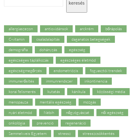
keresés
allergiaszezon
antioxidánsok
arckrém
bőrápolás
C-vitamin
családalapítás
daganatos betegségek
demográfia
dohányzás
egészség
egészséges táplálkozás
egészséges életmód
egészségmegőrzés
endometriózis
fogyasztói trendek
immunerősítés
immunrendszer
inkontinencia
korai felismerés
kutatás
kánikula
közösségi média
menopauza
mentális egészség
mozgás
nyári életmód
Nébih
nőgyógyászat
női egészség
onkológia
prevenció
regeneráció
Semmelweis Egyetem
stressz
stresszcsökkentés