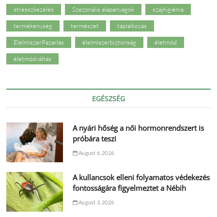
stresszkezelés
Szezonális alapanyagok
szájhigiénia
termékenység
természet
táplálkozás
ÉlelmiszerPazarlás
élelmiszerbiztonság
életmód
életmódváltás
EGÉSZSÉG
A nyári hőség a női hormonrendszert is
próbára teszi
August 6, 2026
A kullancsok elleni folyamatos védekezés
fontosságára figyelmeztet a Nébih
August 3, 2026