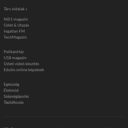
Társ oldalak »
Női1 magazin
Üzlet & Utazás
Ingatlan FM
TechMagazin
PelikánHáz
U18 magazin
Üzleti videó készítés
Edutio online képzések
Egészség
Életmód
Szépségápolás
Táplálkozás