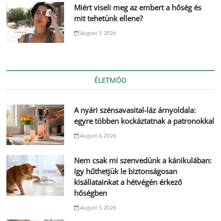
Miért viseli meg az embert a hőség és
mit tehetünk ellene?
August 3, 2026
ÉLETMÓD
A nyári szénsavasital-láz árnyoldala:
egyre többen kockáztatnak a patronokkal
August 6, 2026
Nem csak mi szenvedünk a kánikulában:
így hűthetjük le biztonságosan
kisállatainkat a hétvégén érkező
hőségben
August 5, 2026