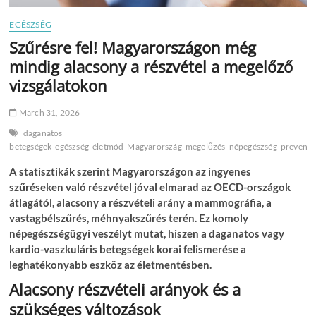
EGÉSZSÉG
Szűrésre fel! Magyarországon még
mindig alacsony a részvétel a megelőző
vizsgálatokon
March 31, 2026
daganatos
betegségek
egészség
életmód
Magyarország
megelőzés
népegészség
prevenci
A statisztikák szerint Magyarországon az ingyenes
szűréseken való részvétel jóval elmarad az OECD-országok
átlagától, alacsony a részvételi arány a mammográfia, a
vastagbélszűrés, méhnyakszűrés terén. Ez komoly
népegészségügyi veszélyt mutat, hiszen a daganatos vagy
kardio-vaszkuláris betegségek korai felismerése a
leghatékonyabb eszköz az életmentésben.
Alacsony részvételi arányok és a
szükséges változások