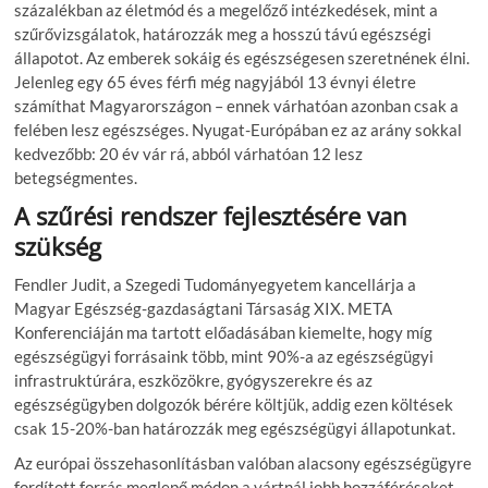
százalékban az életmód és a megelőző intézkedések, mint a
szűrővizsgálatok, határozzák meg a hosszú távú egészségi
állapotot. Az emberek sokáig és egészségesen szeretnének élni.
Jelenleg egy 65 éves férfi még nagyjából 13 évnyi életre
számíthat Magyarországon – ennek várhatóan azonban csak a
felében lesz egészséges. Nyugat-Európában ez az arány sokkal
kedvezőbb: 20 év vár rá, abból várhatóan 12 lesz
betegségmentes.
A szűrési rendszer fejlesztésére van
szükség
Fendler Judit, a Szegedi Tudományegyetem kancellárja a
Magyar Egészség-gazdaságtani Társaság XIX. META
Konferenciáján ma tartott előadásában kiemelte, hogy míg
egészségügyi forrásaink több, mint 90%-a az egészségügyi
infrastruktúrára, eszközökre, gyógyszerekre és az
egészségügyben dolgozók bérére költjük, addig ezen költések
csak 15-20%-ban határozzák meg egészségügyi állapotunkat.
Az európai összehasonlításban valóban alacsony egészségügyre
fordított forrás meglepő módon a vártnál jobb hozzáféréseket