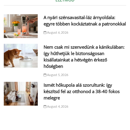
A nyári szénsavasital-láz árnyoldala:
egyre többen kockáztatnak a patronokkal
August 6, 2026
Nem csak mi szenvedünk a kánikulában:
így hűthetjük le biztonságosan
kisállatainkat a hétvégén érkező
hőségben
August 5, 2026
Ismét hőkupola alá szorultunk: így
készítsd fel az otthonod a 38-40 fokos
melegre
August 4, 2026