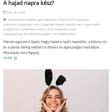
A hajad napra kész?
May 18, 2026
antisztatikus hajkefe
egészséges haj
FOREO FLIP
hajápolás
utazáshoz
hajápolási rutin
hajápolási tippek
hajkefe csere
hajszáradás
megelőzése
hajvédelem nyáron
nyári hajápolás
nyári
szépségápolás
töredezett hajvégek
UV-védelem hajra
Három egyszerű lépés, hogy hajad a nyári napsütés, a klóros víz
és a párás meleg mellett is fényes és egészséges maradjon.
Mutatjuk, mire figyelj.
A
Tovább
hajad
napra
kész?