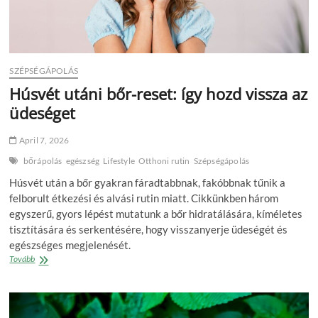
SZÉPSÉGÁPOLÁS
Húsvét utáni bőr-reset: így hozd vissza az
üdeséget
April 7, 2026
bőrápolás
egészség
Lifestyle
Otthoni rutin
Szépségápolás
Húsvét után a bőr gyakran fáradtabbnak, fakóbbnak tűnik a
felborult étkezési és alvási rutin miatt. Cikkünkben három
egyszerű, gyors lépést mutatunk a bőr hidratálására, kíméletes
tisztítására és serkentésére, hogy visszanyerje üdeségét és
egészséges megjelenését.
Húsvét
Tovább
utáni
bőr-
reset:
így