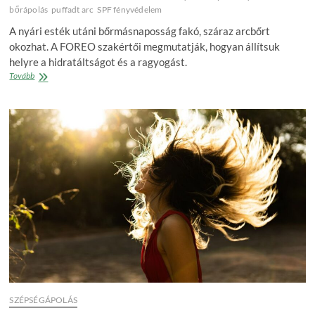
bőrápolás
puffadt arc
SPF fényvédelem
A nyári esték utáni bőrmásnaposság fakó, száraz arcbőrt
okozhat. A FOREO szakértői megmutatják, hogyan állítsuk
helyre a hidratáltságot és a ragyogást.
Bőrmásnaposság
Tovább
–
amikor
a
nyári
esték
az
arcon
is
nyomot
hagynak
SZÉPSÉGÁPOLÁS