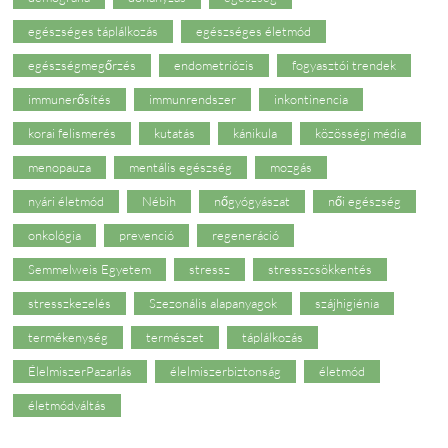
egészséges táplálkozás
egészséges életmód
egészségmegőrzés
endometriózis
fogyasztói trendek
immunerősítés
immunrendszer
inkontinencia
korai felismerés
kutatás
kánikula
közösségi média
menopauza
mentális egészség
mozgás
nyári életmód
Nébih
nőgyógyászat
női egészség
onkológia
prevenció
regeneráció
Semmelweis Egyetem
stressz
stresszcsökkentés
stresszkezelés
Szezonális alapanyagok
szájhigiénia
termékenység
természet
táplálkozás
ÉlelmiszerPazarlás
élelmiszerbiztonság
életmód
életmódváltás