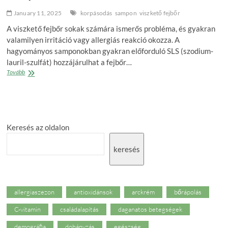
January 11, 2025
korpásodás
sampon
viszkető fejbőr
A viszkető fejbőr sokak számára ismerős probléma, és gyakran
valamilyen irritáció vagy allergiás reakció okozza. A
hagyományos samponokban gyakran előforduló SLS (szodium-
lauril-szulfát) hozzájárulhat a fejbőr…
Hogyan
Tovább
válassz
természetes
megoldást
a
viszkető
Keresés az oldalon
fejbőrre?
–
A
keresés
legjobb
SLS-
mentes
samponok
allergiaszezon
antioxidánsok
arckrém
bőrápolás
C-vitamin
családalapítás
daganatos betegségek
demográfia
dohányzás
egészség