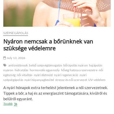
SZÉPSÉGÁPOLÁS
Nyáron nemcsak a bőrünknek van
szüksége védelemre
July 13, 2026
antioxidánsok
belső szépségtámogatás
bőrápolás nyáron
hajápolás
nyáron
hidratálás
hormonális egyensúly
hőség hatása a szervezetre
női
egészség
női vitalitás
nyári életmód
nyári regeneráció
nyári
szépségápolás
nyári tápanyagbevitel
stressz és női szervezet
UV‑védelem
A nyári hónapok extra terhelést jelentenek a női szervezetnek.
Tippek a bőr, a haj és az energiaszint támogatására, kívülről és
belülről egyaránt.
Nyáron
Tovább
nemcsak
a