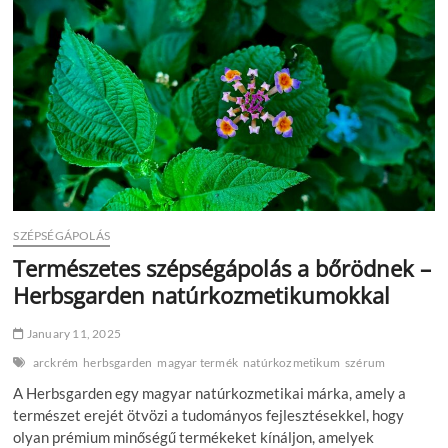
hozd
vissza
az
üdeséget
SZÉPSÉGÁPOLÁS
Természetes szépségápolás a bőrödnek –
Herbsgarden natúrkozmetikumokkal
January 11, 2025
arckrém
herbsgarden
magyar termék
natúrkozmetikum
szérum
A Herbsgarden egy magyar natúrkozmetikai márka, amely a
természet erejét ötvözi a tudományos fejlesztésekkel, hogy
olyan prémium minőségű termékeket kínáljon, amelyek