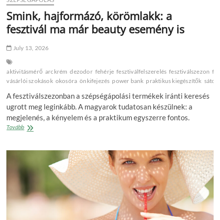
Smink, hajformázó, körömlakk: a
fesztivál ma már beauty esemény is
July 13, 2026
aktivitásmérő
arckrém
dezodor
fehérje
fesztiválfelszerelés
fesztiválszezon
fr
vásárlói szokások
okosóra
önkifejezés
power bank
praktikus kiegészítők
sátor
A fesztiválszezonban a szépségápolási termékek iránti keresés
ugrott meg leginkább. A magyarok tudatosan készülnek: a
megjelenés, a kényelem és a praktikum egyszerre fontos.
Smink,
Tovább
hajformázó,
körömlakk:
a
fesztivál
ma
már
beauty
esemény
is