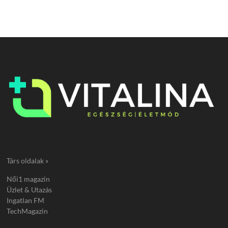
Társ oldalak »
Női1 magazin
Üzlet & Utazás
Ingatlan FM
TechMagazin