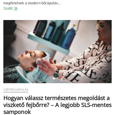
megfelelnek a modern bőrápolás…
Természetes
Tovább
szépségápolás
a
bőrödnek
–
Herbsgarden
natúrkozmetikumokkal
SZÉPSÉGÁPOLÁS
Hogyan válassz természetes megoldást a
viszkető fejbőrre? – A legjobb SLS-mentes
samponok