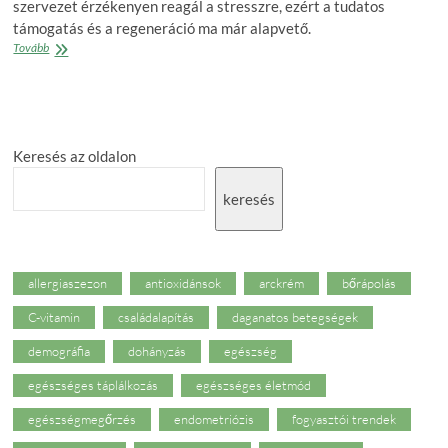
szervezet érzékenyen reagál a stresszre, ezért a tudatos
támogatás és a regeneráció ma már alapvető.
Tegyünk
Tovább
a
női
vitalitásért!
–
Nem
Keresés az oldalon
gyengék
a
nők,
keresés
csak
túl
nagy
a
teher
allergiaszezon
antioxidánsok
arckrém
bőrápolás
rajtuk
C-vitamin
családalapítás
daganatos betegségek
demográfia
dohányzás
egészség
egészséges táplálkozás
egészséges életmód
egészségmegőrzés
endometriózis
fogyasztói trendek