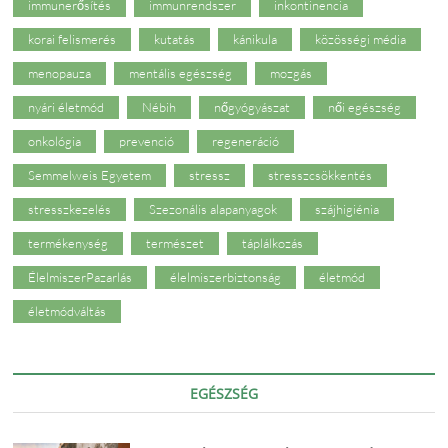
immunerősítés
immunrendszer
inkontinencia
korai felismerés
kutatás
kánikula
közösségi média
menopauza
mentális egészség
mozgás
nyári életmód
Nébih
nőgyógyászat
női egészség
onkológia
prevenció
regeneráció
Semmelweis Egyetem
stressz
stresszcsökkentés
stresszkezelés
Szezonális alapanyagok
szájhigiénia
termékenység
természet
táplálkozás
ÉlelmiszerPazarlás
élelmiszerbiztonság
életmód
életmódváltás
EGÉSZSÉG