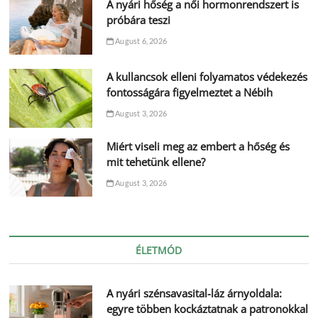
A nyári hőség a női hormonrendszert is
próbára teszi
August 6, 2026
A kullancsok elleni folyamatos védekezés
fontosságára figyelmeztet a Nébih
August 3, 2026
Miért viseli meg az embert a hőség és
mit tehetünk ellene?
August 3, 2026
ÉLETMÓD
A nyári szénsavasital-láz árnyoldala:
egyre többen kockáztatnak a patronokkal