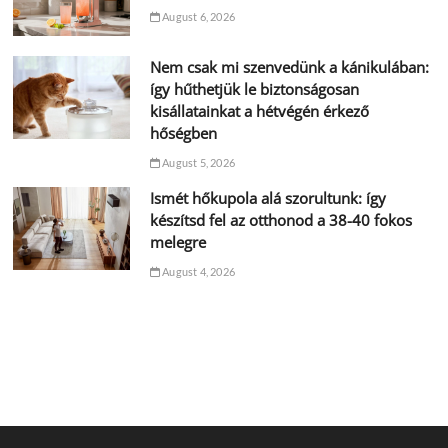
August 6, 2026
Nem csak mi szenvedünk a kánikulában:
így hűthetjük le biztonságosan
kisállatainkat a hétvégén érkező
hőségben
August 5, 2026
Ismét hőkupola alá szorultunk: így
készítsd fel az otthonod a 38-40 fokos
melegre
August 4, 2026