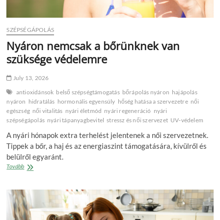
SZÉPSÉGÁPOLÁS
Nyáron nemcsak a bőrünknek van
szüksége védelemre
July 13, 2026
antioxidánsok
belső szépségtámogatás
bőrápolás nyáron
hajápolás
nyáron
hidratálás
hormonális egyensúly
hőség hatása a szervezetre
női
egészség
női vitalitás
nyári életmód
nyári regeneráció
nyári
szépségápolás
nyári tápanyagbevitel
stressz és női szervezet
UV‑védelem
A nyári hónapok extra terhelést jelentenek a női szervezetnek.
Tippek a bőr, a haj és az energiaszint támogatására, kívülről és
belülről egyaránt.
Nyáron
Tovább
nemcsak
a
bőrünknek
van
szüksége
védelemre