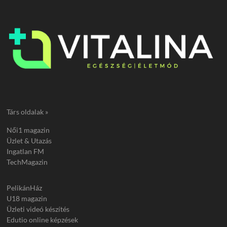
Társ oldalak »
Női1 magazin
Üzlet & Utazás
Ingatlan FM
TechMagazin
PelikánHáz
U18 magazin
Üzleti videó készítés
Edutio online képzések