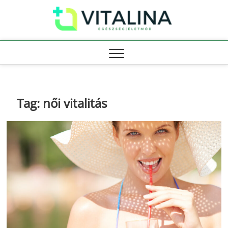
Skip
Vitali
to
EGÉSZSÉG |
ÉLETMÓD
content
Tag:
női vitalitás