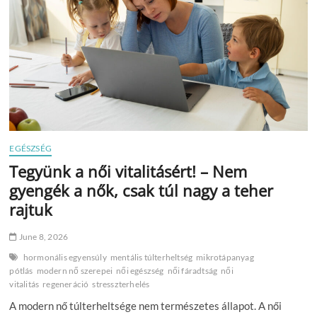
EGÉSZSÉG
Tegyünk a női vitalitásért! – Nem
gyengék a nők, csak túl nagy a teher
rajtuk
June 8, 2026
hormonális egyensúly
mentális túlterheltség
mikrotápanyag
pótlás
modern nő szerepei
női egészség
női fáradtság
női
vitalitás
regeneráció
stresszterhelés
A modern nő túlterheltsége nem természetes állapot. A női