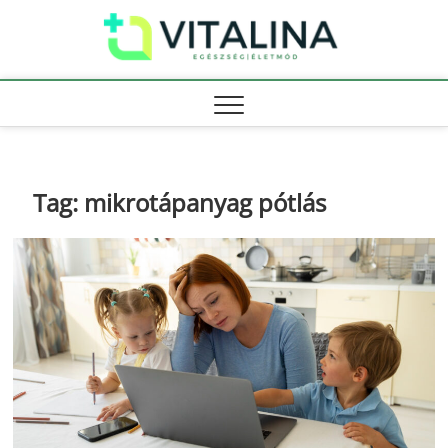
Skip
Vitali
to
EGÉSZSÉG |
ÉLETMÓD
content
Tag:
mikrotápanyag pótlás