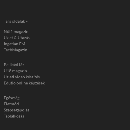
Társ oldalak »
Női1 magazin
Üzlet & Utazás
Ingatlan FM
TechMagazin
PelikánHáz
U18 magazin
Üzleti videó készítés
Edutio online képzések
Egészség
Életmód
Szépségápolás
Táplálkozás