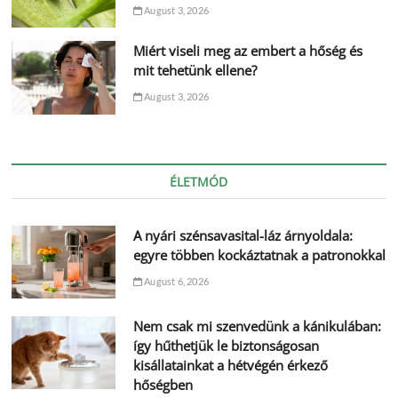
August 3, 2026
Miért viseli meg az embert a hőség és
mit tehetünk ellene?
August 3, 2026
ÉLETMÓD
A nyári szénsavasital-láz árnyoldala:
egyre többen kockáztatnak a patronokkal
August 6, 2026
Nem csak mi szenvedünk a kánikulában:
így hűthetjük le biztonságosan
kisállatainkat a hétvégén érkező
hőségben