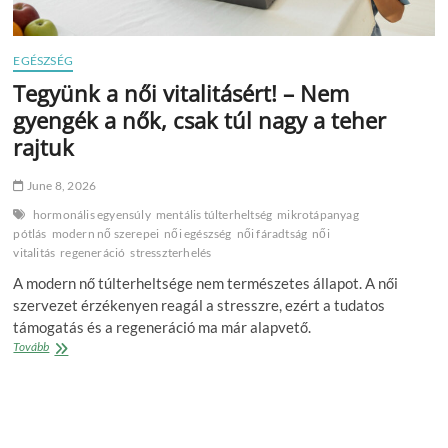
EGÉSZSÉG
Tegyünk a női vitalitásért! – Nem
gyengék a nők, csak túl nagy a teher
rajtuk
June 8, 2026
hormonális egyensúly
mentális túlterheltség
mikrotápanyag
pótlás
modern nő szerepei
női egészség
női fáradtság
női
vitalitás
regeneráció
stresszterhelés
A modern nő túlterheltsége nem természetes állapot. A női
szervezet érzékenyen reagál a stresszre, ezért a tudatos
támogatás és a regeneráció ma már alapvető.
Tegyünk
Tovább
a
női
vitalitásért!
–
Nem