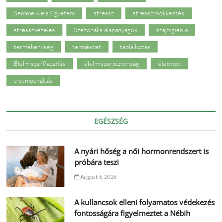
Semmelweis Egyetem
stressz
stresszcsökkentés
stresszkezelés
Szezonális alapanyagok
szájhigiénia
termékenység
természet
táplálkozás
ÉlelmiszerPazarlás
élelmiszerbiztonság
életmód
életmódváltás
EGÉSZSÉG
A nyári hőség a női hormonrendszert is
próbára teszi
August 6, 2026
A kullancsok elleni folyamatos védekezés
fontosságára figyelmeztet a Nébih