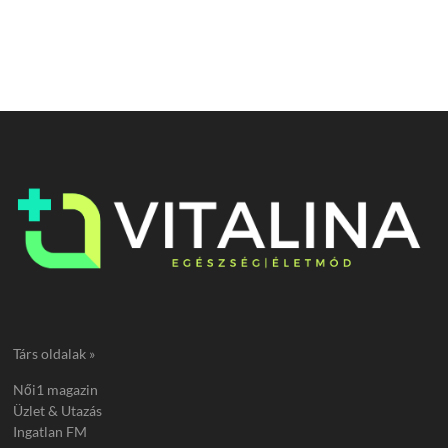
Társ oldalak »
Női1 magazin
Üzlet & Utazás
Ingatlan FM