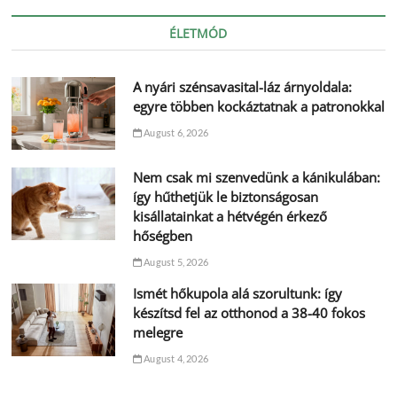
ÉLETMÓD
A nyári szénsavasital-láz árnyoldala:
egyre többen kockáztatnak a patronokkal
August 6, 2026
Nem csak mi szenvedünk a kánikulában:
így hűthetjük le biztonságosan
kisállatainkat a hétvégén érkező
hőségben
August 5, 2026
Ismét hőkupola alá szorultunk: így
készítsd fel az otthonod a 38-40 fokos
melegre
August 4, 2026