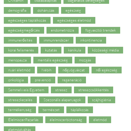
C-vitamin
családalapítás
daganatos betegségek
demográfia
dohányzás
egészség
egészséges táplálkozás
egészséges életmód
egészségmegőrzés
endometriózis
fogyasztói trendek
immunerősítés
immunrendszer
inkontinencia
korai felismerés
kutatás
kánikula
közösségi média
menopauza
mentális egészség
mozgás
nyári életmód
Nébih
nőgyógyászat
női egészség
onkológia
prevenció
regeneráció
Semmelweis Egyetem
stressz
stresszcsökkentés
stresszkezelés
Szezonális alapanyagok
szájhigiénia
termékenység
természet
táplálkozás
ÉlelmiszerPazarlás
élelmiszerbiztonság
életmód
életmódváltás