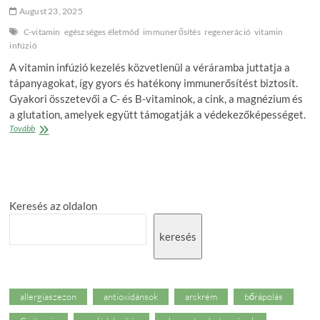
August 23, 2025
C-vitamin
egészséges életmód
immunerősítés
regeneráció
vitamin
infúzió
A vitamin infúzió kezelés közvetlenül a véráramba juttatja a
tápanyagokat, így gyors és hatékony immunerősítést biztosít.
Gyakori összetevői a C- és B-vitaminok, a cink, a magnézium és
a glutation, amelyek együtt támogatják a védekezőképességet.
Vitamin
Tovább
infúzió:
gyors
segítség
az
immunrendszernek
Keresés az oldalon
keresés
allergiaszezon
antioxidánsok
arckrém
bőrápolás