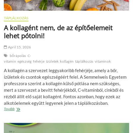
TÁPLÁLKOZÁS
A kollagént nem, de az építőelemeit
lehet pótolni!
April 15, 2026
bőrápolás
C-
vitamin
egészség
fehérje
ízületek
kollagén
táplálkozás
vitaminok
A kollagén a szervezet leggyakoribb fehérjéje, amely a bőr,
ízületek és csontok egészségéért felel. A Semmelweis Egyetem
professzora szerint a kollagén külső pótlása nem szükséges,
mert a szervezet a bevitt fehérjékből, C-vitaminból, cinkből és
rézből állít elő saját kollagént. Fontos azonban, hogy ezek az
alkotóelemek együtt legyenek jelen a táplálkozásban.
A
Tovább
kollagént
nem,
de
az