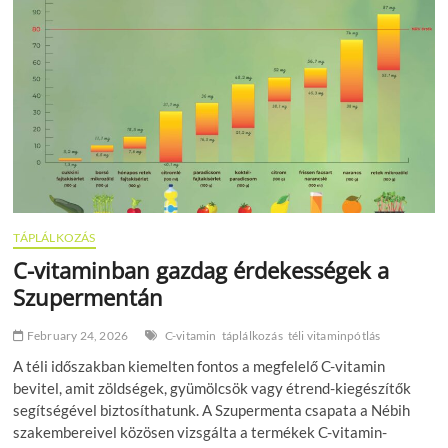
építőelemeit
lehet
pótolni!
TÁPLÁLKOZÁS
C-vitaminban gazdag érdekességek a
Szupermentán
February 24, 2026
C-vitamin
táplálkozás
téli vitaminpótlás
A téli időszakban kiemelten fontos a megfelelő C-vitamin
bevitel, amit zöldségek, gyümölcsök vagy étrend-kiegészítők
segítségével biztosíthatunk. A Szupermenta csapata a Nébih
szakembereivel közösen vizsgálta a termékek C-vitamin-