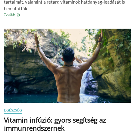
tartalmát, valamint a retard vitaminok hatóanyag-leadását is
bemutatták.
C-
Tovább
vitaminban
gazdag
érdekességek
a
Szupermentán
EGÉSZSÉG
Vitamin infúzió: gyors segítség az
immunrendszernek