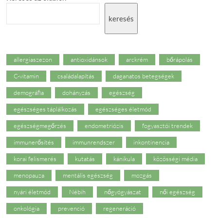
keresés
allergiaszezon
antioxidánsok
arckrém
bőrápolás
C-vitamin
családalapítás
daganatos betegségek
demográfia
dohányzás
egészség
egészséges táplálkozás
egészséges életmód
egészségmegőrzés
endometriózis
fogyasztói trendek
immunerősítés
immunrendszer
inkontinencia
korai felismerés
kutatás
kánikula
közösségi média
menopauza
mentális egészség
mozgás
nyári életmód
Nébih
nőgyógyászat
női egészség
onkológia
prevenció
regeneráció