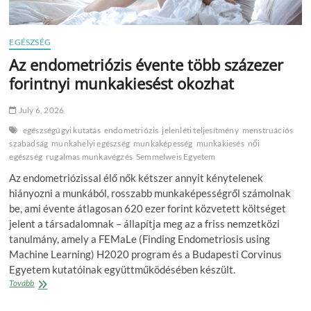
EGÉSZSÉG
Az endometriózis évente több százezer
forintnyi munkakiesést okozhat
July 6, 2026
egészségügyi kutatás
endometriózis
jelenléti teljesítmény
menstruációs
szabadság
munkahelyi egészség
munkaképesség
munkakiesés
női
egészség
rugalmas munkavégzés
Semmelweis Egyetem
Az endometriózissal élő nők kétszer annyit kénytelenek
hiányozni a munkából, rosszabb munkaképességről számolnak
be, ami évente átlagosan 620 ezer forint közvetett költséget
jelent a társadalomnak – állapítja meg az a friss nemzetközi
tanulmány, amely a FEMaLe (Finding Endometriosis using
Machine Learning) H2020 program és a Budapesti Corvinus
Egyetem kutatóinak együttműködésében készült.
Az
Tovább
endometriózis
évente