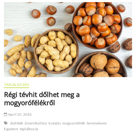
több
százezer
forintnyi
munkakiesést
okozhat
TÁPLÁLKOZÁS
Régi tévhit dőlhet meg a
mogyorófélékről
April 10, 2026
diófélék
divertikulitisz
kutatás
mogyorófélék
Semmelweis
Egyetem
táplálkozás