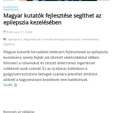
EGÉSZSÉG
Magyar kutatók fejlesztése segíthet az
epilepszia kezelésében
February 17, 2026
epilepszia
idegsebészet
orvostechnológiai innováció
Semmelweis
Egyetem
Magyar kutatók forradalmi módszert fejlesztenek az epilepszia
kezelésére, amely fejbőr alá ültetett elektródákkal időben
felismeri a rohamokat és célzott elektromos ingerléssel
csökkenti azok számát. Ez az új eljárás különösen a
gyógyszerrezisztens betegek számára jelenthet áttörést,
akiknél a hagyományos kezelések nem hatékonyak.
Magyar
Tovább
kutatók
fejlesztése
segíthet
az
epilepszia
Keresés az oldalon
kezelésében