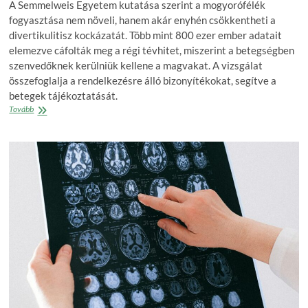
A Semmelweis Egyetem kutatása szerint a mogyorófélék
fogyasztása nem növeli, hanem akár enyhén csökkentheti a
divertikulitisz kockázatát. Több mint 800 ezer ember adatait
elemezve cáfolták meg a régi tévhitet, miszerint a betegségben
szenvedőknek kerülniük kellene a magvakat. A vizsgálat
összefoglalja a rendelkezésre álló bizonyítékokat, segítve a
betegek tájékoztatását.
Régi
Tovább
tévhit
dőlhet
meg
a
mogyorófélékről