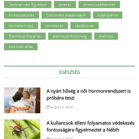
Semmelweis Egyetem
stressz
stresszcsökkentés
stresszkezelés
Szezonális alapanyagok
szájhigiénia
termékenység
természet
táplálkozás
ÉlelmiszerPazarlás
élelmiszerbiztonság
életmód
életmódváltás
EGÉSZSÉG
A nyári hőség a női hormonrendszert is
próbára teszi
August 6, 2026
A kullancsok elleni folyamatos védekezés
fontosságára figyelmeztet a Nébih
August 3, 2026