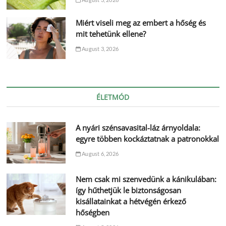
Miért viseli meg az embert a hőség és
mit tehetünk ellene?
August 3, 2026
ÉLETMÓD
A nyári szénsavasital-láz árnyoldala:
egyre többen kockáztatnak a patronokkal
August 6, 2026
Nem csak mi szenvedünk a kánikulában:
így hűthetjük le biztonságosan
kisállatainkat a hétvégén érkező
hőségben