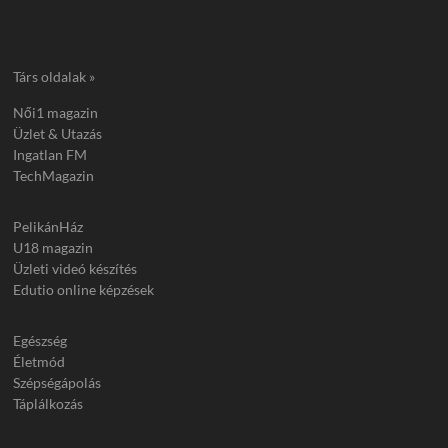
Társ oldalak »
Női1 magazin
Üzlet & Utazás
Ingatlan FM
TechMagazin
PelikánHáz
U18 magazin
Üzleti videó készítés
Edutio online képzések
Egészség
Életmód
Szépségápolás
Táplálkozás