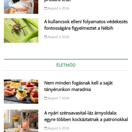
August 6, 2026
A kullancsok elleni folyamatos védekezés
fontosságára figyelmeztet a Nébih
August 3, 2026
ÉLETMÓD
Nem minden fogásnak kell a saját
tányérunkon maradnia
August 7, 2026
A nyári szénsavasital-láz árnyoldala:
egyre többen kockáztatnak a patronokkal
August 6, 2026