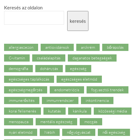
Keresés az oldalon
keresés
allergiaszezon
antioxidánsok
arckrém
bőrápolás
C-vitamin
családalapítás
daganatos betegségek
demográfia
dohányzás
egészség
egészséges táplálkozás
egészséges életmód
egészségmegőrzés
endometriózis
fogyasztói trendek
immunerősítés
immunrendszer
inkontinencia
korai felismerés
kutatás
kánikula
közösségi média
menopauza
mentális egészség
mozgás
nyári életmód
Nébih
nőgyógyászat
női egészség