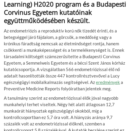
Learning) H2020 program és a Budapesti
Corvinus Egyetem kutatóinak
együttműködésében készült.
Az endometriózis a reproduktív korú nők tizedét érinti, és a
betegséggel járó fájdalom, a görcsök, a meddőség vagy a
krónikus fáradtság nemcsak az életminőséget rontja, hanem
csökkenti a munkaképességet és a termelékenységet is. Ennek
társadalmi költségét számszerűsítette a Budapesti Corvinus
Egyetem, a Semmelweis Egyetem és a bécsi Szent János kórház
kutatócsoportja. A vizsgálatban 566 endometriózissal élő nő
adatait hasonlították össze 447 kontrollrésztvevővel a Lucy
egészségügyi mobilalkalmazás segítségével. Az
eredmények
a
Preventive Medicine Reports folyóiratban jelentek meg.
A tanulmány szerint az endometriózissal élők jóval nagyobb
munkahelyi terhet viseltek. Négy hét alatt átlagosan 12,7
munkaórát hiányoztak egészségügyi okokból, míg a
kontrollcsoportban ez 5,7 óra volt. A hiányzás aránya 9,7
százalék volt az endometriózissal élőknél, szemben a
kontrollcsoport 5,8 százalékával. A kutatók becslése szerint ez