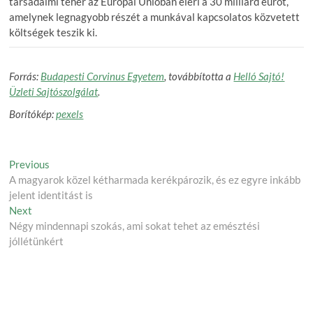
társadalmi teher az Európai Unióban eléri a 30 milliárd eurót,
amelynek legnagyobb részét a munkával kapcsolatos közvetett
költségek teszik ki.
Forrás:
Budapesti Corvinus Egyetem
, továbbította a
Helló Sajtó!
Üzleti Sajtószolgálat
.
Borítókép:
pexels
Post
Previous
Previous
post:
A magyarok közel kétharmada kerékpározik, és ez egyre inkább
navigation
jelent identitást is
Next
Next
post:
Négy mindennapi szokás, ami sokat tehet az emésztési
jóllétünkért