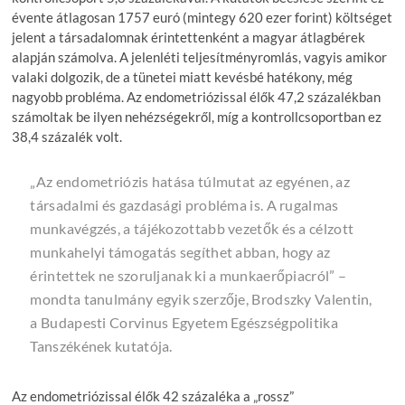
évente átlagosan 1757 euró (mintegy 620 ezer forint) költséget
jelent a társadalomnak érintettenként a magyar átlagbérek
alapján számolva. A jelenléti teljesítményromlás, vagyis amikor
valaki dolgozik, de a tünetei miatt kevésbé hatékony, még
nagyobb probléma. Az endometriózissal élők 47,2 százalékban
számoltak be ilyen nehézségekről, míg a kontrollcsoportban ez
38,4 százalék volt.
„Az endometriózis hatása túlmutat az egyénen, az
társadalmi és gazdasági probléma is. A rugalmas
munkavégzés, a tájékozottabb vezetők és a célzott
munkahelyi támogatás segíthet abban, hogy az
érintettek ne szoruljanak ki a munkaerőpiacról” –
mondta tanulmány egyik szerzője, Brodszky Valentin,
a Budapesti Corvinus Egyetem Egészségpolitika
Tanszékének kutatója.
Az endometriózissal élők 42 százaléka a „rossz”