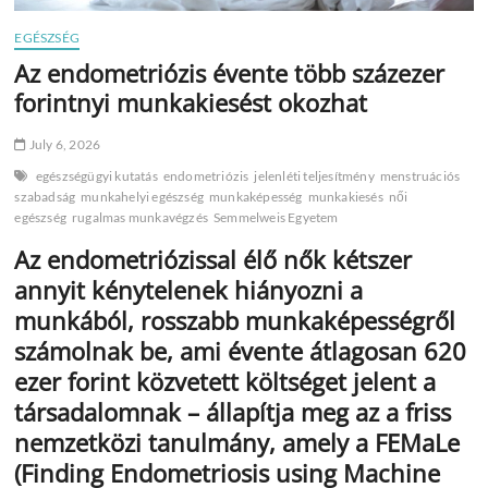
EGÉSZSÉG
Az endometriózis évente több százezer
forintnyi munkakiesést okozhat
July 6, 2026
egészségügyi kutatás
endometriózis
jelenléti teljesítmény
menstruációs
szabadság
munkahelyi egészség
munkaképesség
munkakiesés
női
egészség
rugalmas munkavégzés
Semmelweis Egyetem
Az endometriózissal élő nők kétszer
annyit kénytelenek hiányozni a
munkából, rosszabb munkaképességről
számolnak be, ami évente átlagosan 620
ezer forint közvetett költséget jelent a
társadalomnak – állapítja meg az a friss
nemzetközi tanulmány, amely a FEMaLe
(Finding Endometriosis using Machine