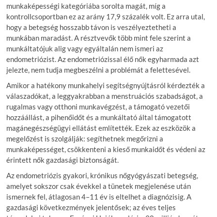
munkaképességi kategóriába sorolta magát, míg a
kontrollcsoportban ez az arány 17,9 százalék volt. Ez arra utal,
hogy a betegség hosszabb távon is veszélyeztetheti a
munkában maradást. A résztvevők több mint fele szerint a
munkáltatójuk alig vagy egyáltalán nem ismeri az
endometriózist. Az endometriózissal élő nők egyharmada azt
jelezte, nem tudja megbeszélni a problémát a felettesével.
Amikor a hatékony munkahelyi segítségnyújtásról kérdezték a
válaszadókat, a leggyakrabban a menstruációs szabadságot, a
rugalmas vagy otthoni munkavégzést, a támogató vezetői
hozzáállást, a pihenőidőt és a munkáltató által támogatott
magánegészségügyi ellátást említették. Ezek az eszközök a
megelőzést is szolgálják: segíthetnek megőrizni a
munkaképességet, csökkenteni a kieső munkaidőt és védeni az
érintett nők gazdasági biztonságát.
Az endometriózis gyakori, krónikus nőgyógyászati betegség,
amelyet sokszor csak évekkel a tünetek megjelenése után
ismernek fel, átlagosan 4–11 év is eltelhet a diagnózisig. A
gazdasági következmények jelentősek; az éves teljes