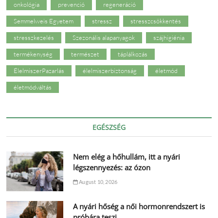
onkológia
prevenció
regeneráció
Semmelweis Egyetem
stressz
stresszcsökkentés
stresszkezelés
Szezonális alapanyagok
szájhigiénia
termékenység
természet
táplálkozás
ÉlelmiszerPazarlás
élelmiszerbiztonság
életmód
életmódváltás
EGÉSZSÉG
Nem elég a hőhullám, itt a nyári
légszennyezés: az ózon
August 10, 2026
A nyári hőség a női hormonrendszert is
próbára teszi