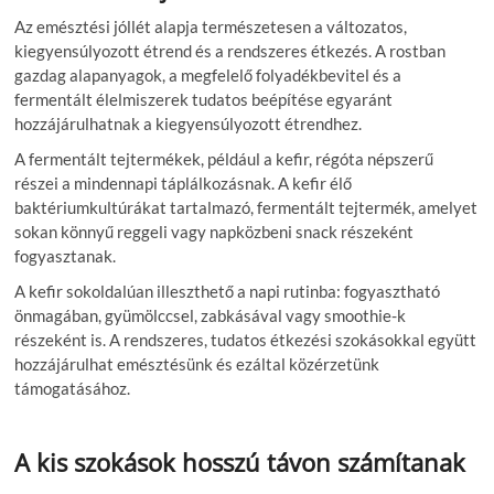
Az emésztési jóllét alapja természetesen a változatos,
kiegyensúlyozott étrend és a rendszeres étkezés. A rostban
gazdag alapanyagok, a megfelelő folyadékbevitel és a
fermentált élelmiszerek tudatos beépítése egyaránt
hozzájárulhatnak a kiegyensúlyozott étrendhez.
A fermentált tejtermékek, például a kefir, régóta népszerű
részei a mindennapi táplálkozásnak. A kefir élő
baktériumkultúrákat tartalmazó, fermentált tejtermék, amelyet
sokan könnyű reggeli vagy napközbeni snack részeként
fogyasztanak.
A kefir sokoldalúan illeszthető a napi rutinba: fogyasztható
önmagában, gyümölccsel, zabkásával vagy smoothie-k
részeként is. A rendszeres, tudatos étkezési szokásokkal együtt
hozzájárulhat emésztésünk és ezáltal közérzetünk
támogatásához.
A kis szokások hosszú távon számítanak