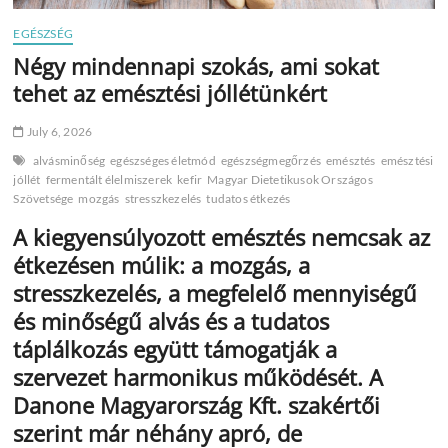
EGÉSZSÉG
Négy mindennapi szokás, ami sokat
tehet az emésztési jóllétünkért
July 6, 2026
alvásminőség
egészséges életmód
egészségmegőrzés
emésztés
emésztési
jóllét
fermentált élelmiszerek
kefir
Magyar Dietetikusok Országos
Szövetsége
mozgás
stresszkezelés
tudatos étkezés
A kiegyensúlyozott emésztés nemcsak az
étkezésen múlik: a mozgás, a
stresszkezelés, a megfelelő mennyiségű
és minőségű alvás és a tudatos
táplálkozás együtt támogatják a
szervezet harmonikus működését. A
Danone Magyarország Kft. szakértői
szerint már néhány apró, de