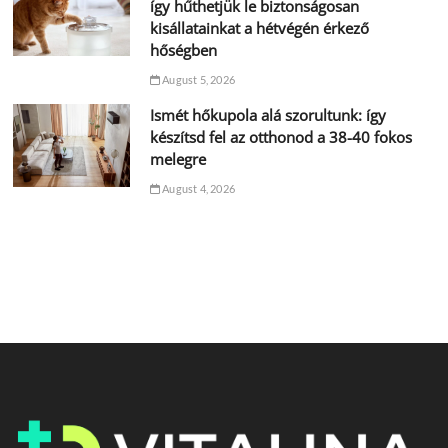
így hűthetjük le biztonságosan
kisállatainkat a hétvégén érkező
hőségben
August 5, 2026
Ismét hőkupola alá szorultunk: így
készítsd fel az otthonod a 38-40 fokos
melegre
August 4, 2026