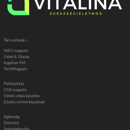
Társ oldalak »
Női1 magazin
Üzlet & Utazás
Ingatlan FM
TechMagazin
PelikánHáz
U18 magazin
Üzleti videó készítés
Edutio online képzések
Egészség
Életmód
Szépségápolás