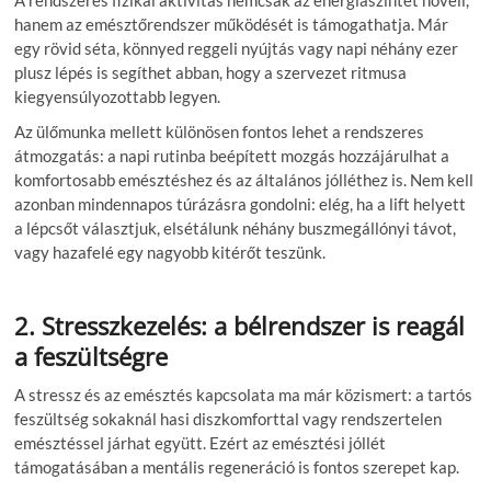
A rendszeres fizikai aktivitás nemcsak az energiaszintet növeli,
hanem az emésztőrendszer működését is támogathatja. Már
egy rövid séta, könnyed reggeli nyújtás vagy napi néhány ezer
plusz lépés is segíthet abban, hogy a szervezet ritmusa
kiegyensúlyozottabb legyen.
Az ülőmunka mellett különösen fontos lehet a rendszeres
átmozgatás: a napi rutinba beépített mozgás hozzájárulhat a
komfortosabb emésztéshez és az általános jólléthez is. Nem kell
azonban mindennapos túrázásra gondolni: elég, ha a lift helyett
a lépcsőt választjuk, elsétálunk néhány buszmegállónyi távot,
vagy hazafelé egy nagyobb kitérőt teszünk.
2. Stresszkezelés: a bélrendszer is reagál
a feszültségre
A stressz és az emésztés kapcsolata ma már közismert: a tartós
feszültség sokaknál hasi diszkomforttal vagy rendszertelen
emésztéssel járhat együtt. Ezért az emésztési jóllét
támogatásában a mentális regeneráció is fontos szerepet kap.