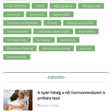
nyári életmód
Nébih
nőgyógyászat
női egészség
onkológia
prevenció
regeneráció
Semmelweis Egyetem
stressz
stresszcsökkentés
stresszkezelés
Szezonális alapanyagok
szájhigiénia
termékenység
természet
táplálkozás
ÉlelmiszerPazarlás
élelmiszerbiztonság
életmód
életmódváltás
EGÉSZSÉG
A nyári hőség a női hormonrendszert is
próbára teszi
August 6, 2026