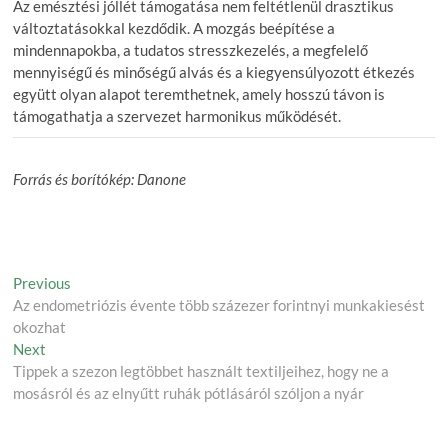
Az emésztési jóllét támogatása nem feltétlenül drasztikus
változtatásokkal kezdődik. A mozgás beépítése a
mindennapokba, a tudatos stresszkezelés, a megfelelő
mennyiségű és minőségű alvás és a kiegyensúlyozott étkezés
együtt olyan alapot teremthetnek, amely hosszú távon is
támogathatja a szervezet harmonikus működését.
Forrás és borítókép: Danone
Post
Previous
Previous
post:
Az endometriózis évente több százezer forintnyi munkakiesést
navigation
okozhat
Next
Next
post:
Tippek a szezon legtöbbet használt textiljeihez, hogy ne a
mosásról és az elnyűtt ruhák pótlásáról szóljon a nyár