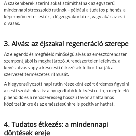
A szakemberek szerint sokat számíthatnak az egyszerű,
mindennapi stresszoldó rutinok – például a tudatos pihenés, a
képernyőmentes esték, a légzőgyakorlatok, vagy akár az esti
olvasás.
3. Alvás: az éjszakai regeneráció szerepe
Az elegendő és megfelelő minőségű alvás az emésztőrendszer
szempontjából is meghatározó. A rendszertelen lefekvés, a
kevés alvás vagy a késő esti étkezések felboríthatják a
szervezet természetes ritmusát.
A kiegyensúlyozott napi rutin részeként ezért érdemes figyelni
az esti szokásokra is: a nyugodtabb lefekvési rutin, a megfelelő
pihenőidő és a rendszeresség hosszú távon az általános
közérzetünkre és az emésztésünkre is pozitívan hathat.
4. Tudatos étkezés: a mindennapi
döntések ereje