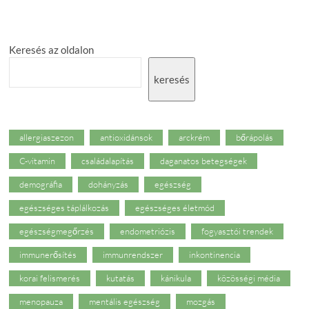
Keresés az oldalon
keresés
allergiaszezon
antioxidánsok
arckrém
bőrápolás
C-vitamin
családalapítás
daganatos betegségek
demográfia
dohányzás
egészség
egészséges táplálkozás
egészséges életmód
egészségmegőrzés
endometriózis
fogyasztói trendek
immunerősítés
immunrendszer
inkontinencia
korai felismerés
kutatás
kánikula
közösségi média
menopauza
mentális egészség
mozgás