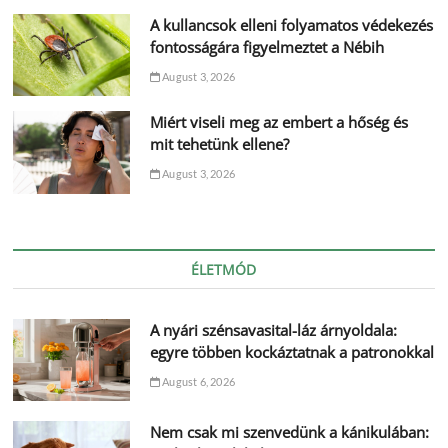
A kullancsok elleni folyamatos védekezés
fontosságára figyelmeztet a Nébih
August 3, 2026
Miért viseli meg az embert a hőség és
mit tehetünk ellene?
August 3, 2026
ÉLETMÓD
A nyári szénsavasital-láz árnyoldala:
egyre többen kockáztatnak a patronokkal
August 6, 2026
Nem csak mi szenvedünk a kánikulában: