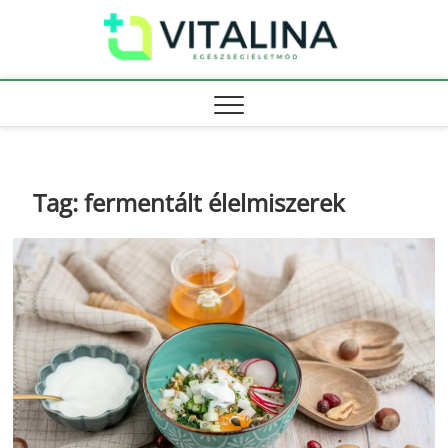
Skip
Vitali
to
EGÉSZSÉG |
ÉLETMÓD
content
Tag:
fermentált élelmiszerek