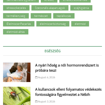
stresszkezelés
Szezonális alapanyagok
szájhigiénia
termékenység
természet
táplálkozás
ÉlelmiszerPazarlás
élelmiszerbiztonság
életmód
életmódváltás
EGÉSZSÉG
A nyári hőség a női hormonrendszert is
próbára teszi
August 6, 2026
A kullancsok elleni folyamatos védekezés
fontosságára figyelmeztet a Nébih
August 3, 2026