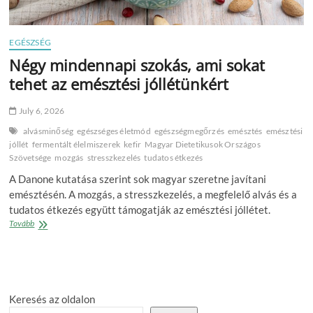
EGÉSZSÉG
Négy mindennapi szokás, ami sokat
tehet az emésztési jóllétünkért
July 6, 2026
alvásminőség
egészséges életmód
egészségmegőrzés
emésztés
emésztési
jóllét
fermentált élelmiszerek
kefir
Magyar Dietetikusok Országos
Szövetsége
mozgás
stresszkezelés
tudatos étkezés
A Danone kutatása szerint sok magyar szeretne javítani
emésztésén. A mozgás, a stresszkezelés, a megfelelő alvás és a
tudatos étkezés együtt támogatják az emésztési jóllétet.
Négy
Tovább
mindennapi
szokás,
ami
sokat
tehet
Keresés az oldalon
az
emésztési