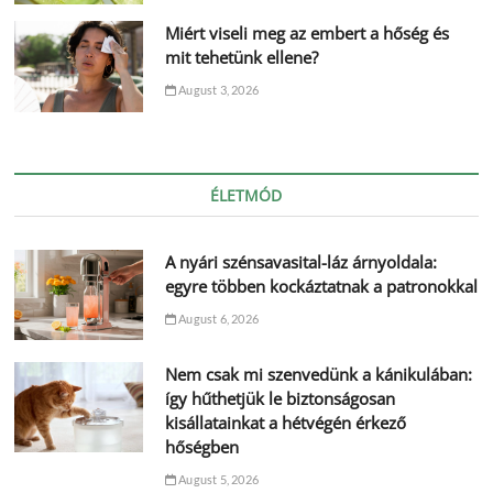
Miért viseli meg az embert a hőség és
mit tehetünk ellene?
August 3, 2026
ÉLETMÓD
A nyári szénsavasital-láz árnyoldala:
egyre többen kockáztatnak a patronokkal
August 6, 2026
Nem csak mi szenvedünk a kánikulában:
így hűthetjük le biztonságosan
kisállatainkat a hétvégén érkező
hőségben
August 5, 2026