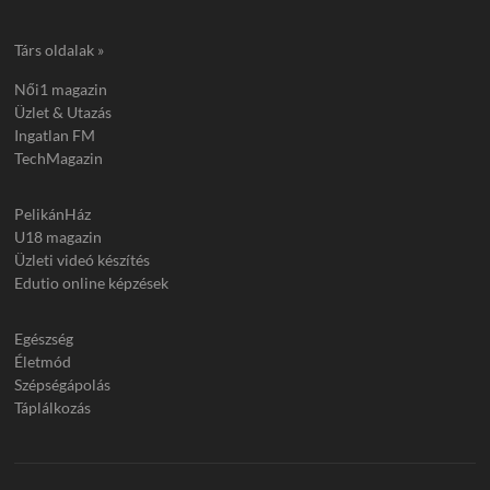
Társ oldalak »
Női1 magazin
Üzlet & Utazás
Ingatlan FM
TechMagazin
PelikánHáz
U18 magazin
Üzleti videó készítés
Edutio online képzések
Egészség
Életmód
Szépségápolás
Táplálkozás