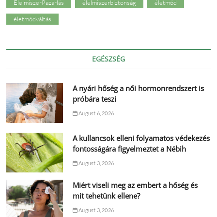
ÉlelmiszerPazarlás
élelmiszerbiztonság
életmód
életmódváltás
EGÉSZSÉG
A nyári hőség a női hormonrendszert is
próbára teszi
August 6, 2026
A kullancsok elleni folyamatos védekezés
fontosságára figyelmeztet a Nébih
August 3, 2026
Miért viseli meg az embert a hőség és
mit tehetünk ellene?
August 3, 2026