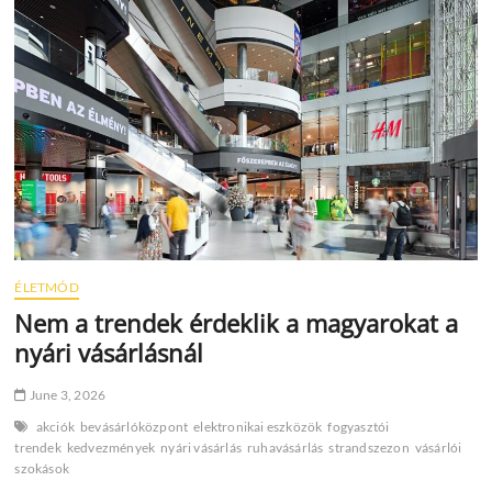
ajándékvásárlás
miatt
–
ez
áll
a
háttérben
ÉLETMÓD
Nem a trendek érdeklik a magyarokat a
nyári vásárlásnál
June 3, 2026
akciók
bevásárlóközpont
elektronikai eszközök
fogyasztói
trendek
kedvezmények
nyári vásárlás
ruhavásárlás
strandszezon
vásárlói
szokások