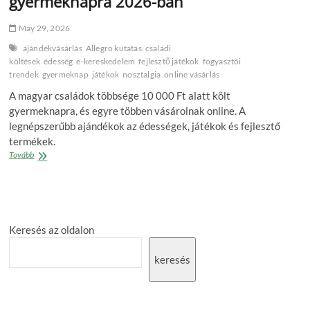
gyermeknapra 2026-ban
May 29, 2026
ajándékvásárlás
Allegro kutatás
családi
költések
édesség
e‑kereskedelem
fejlesztő játékok
fogyasztói
trendek
gyermeknap
játékok
nosztalgia
online vásárlás
A magyar családok többsége 10 000 Ft alatt költ
gyermeknapra, és egyre többen vásárolnak online. A
legnépszerűbb ajándékok az édességek, játékok és fejlesztő
termékek.
Ennyit
Tovább
költenek
a
magyar
családok
gyermeknapra
Keresés az oldalon
2026-
ban
keresés