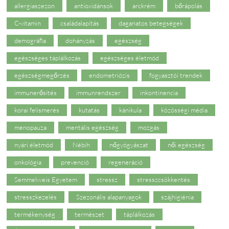
allergiaszezon
antioxidánsok
arckrém
bőrápolás
C-vitamin
családalapítás
daganatos betegségek
demográfia
dohányzás
egészség
egészséges táplálkozás
egészséges életmód
egészségmegőrzés
endometriózis
fogyasztói trendek
immunerősítés
immunrendszer
inkontinencia
korai felismerés
kutatás
kánikula
közösségi média
menopauza
mentális egészség
mozgás
nyári életmód
Nébih
nőgyógyászat
női egészség
onkológia
prevenció
regeneráció
Semmelweis Egyetem
stressz
stresszcsökkentés
stresszkezelés
Szezonális alapanyagok
szájhigiénia
termékenység
természet
táplálkozás