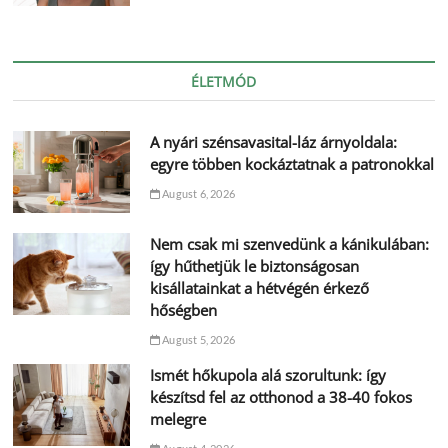
ÉLETMÓD
A nyári szénsavasital-láz árnyoldala:
egyre többen kockáztatnak a patronokkal
August 6, 2026
Nem csak mi szenvedünk a kánikulában:
így hűthetjük le biztonságosan
kisállatainkat a hétvégén érkező
hőségben
August 5, 2026
Ismét hőkupola alá szorultunk: így
készítsd fel az otthonod a 38-40 fokos
melegre