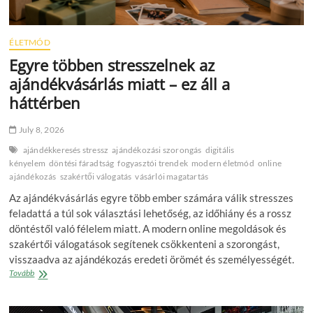
ÉLETMÓD
Egyre többen stresszelnek az
ajándékvásárlás miatt – ez áll a
háttérben
July 8, 2026
ajándékkeresés stressz
ajándékozási szorongás
digitális
kényelem
döntési fáradtság
fogyasztói trendek
modern életmód
online
ajándékozás
szakértői válogatás
vásárlói magatartás
Az ajándékvásárlás egyre több ember számára válik stresszes
feladattá a túl sok választási lehetőség, az időhiány és a rossz
döntéstől való félelem miatt. A modern online megoldások és
szakértői válogatások segítenek csökkenteni a szorongást,
visszaadva az ajándékozás eredeti örömét és személyességét.
Egyre
Tovább
többen
stresszelnek
az