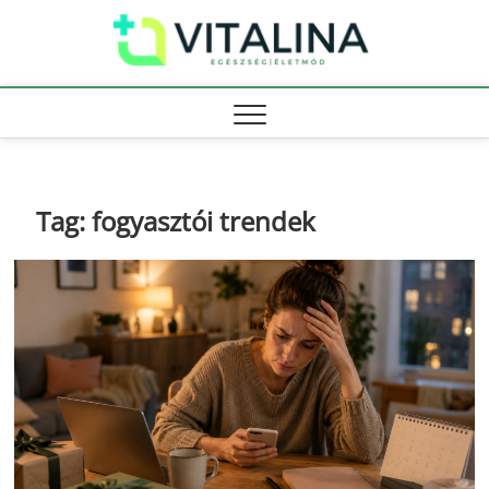
Skip
Vitali
to
EGÉSZSÉG |
ÉLETMÓD
content
Tag:
fogyasztói trendek