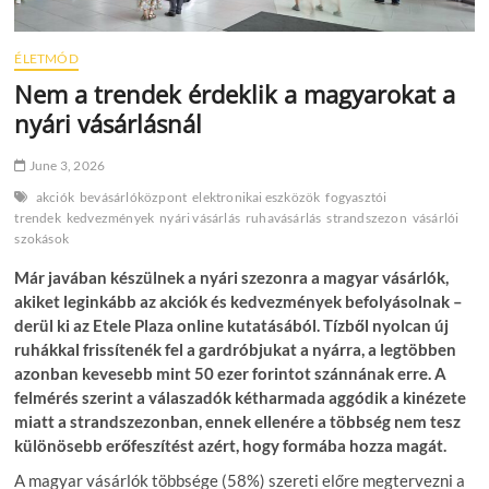
ÉLETMÓD
Nem a trendek érdeklik a magyarokat a
nyári vásárlásnál
June 3, 2026
akciók
bevásárlóközpont
elektronikai eszközök
fogyasztói
trendek
kedvezmények
nyári vásárlás
ruhavásárlás
strandszezon
vásárlói
szokások
Már javában készülnek a nyári szezonra a magyar vásárlók,
akiket leginkább az akciók és kedvezmények befolyásolnak –
derül ki az Etele Plaza online kutatásából. Tízből nyolcan új
ruhákkal frissítenék fel a gardróbjukat a nyárra, a legtöbben
azonban kevesebb mint 50 ezer forintot szánnának erre. A
felmérés szerint a válaszadók kétharmada aggódik a kinézete
miatt a strandszezonban, ennek ellenére a többség nem tesz
különösebb erőfeszítést azért, hogy formába hozza magát.
A magyar vásárlók többsége (58%) szereti előre megtervezni a