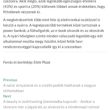
szezonra. Akik mégis, azok leginkább egészséges ételekre
(43%) és sportra (20%) költenek többet annak érdekében, hogy
fittebbnek nézzenek ki.
A megkérdezettek több mint fele új elektronikai eszközzel is
készül a nyárra. A legnépszerűbb termékek közé tartoznak a
power bankok, a fülhallgatók, az e-book olvasók és az okosórák
is. A nyári hőségben szinte minden válaszadó legalább egy-két
alkalommal moziba megy hűsölni, közel felük havi
rendszerességgel kapcsolódik így ki a szezonban.
Forrás és borítókép: Etele Plaza
Post
Previous
Previous
post:
A natúr árnyalatok és a vízálló padlók hódítanak a magyar
navigation
otthonokban
Next
Next
post:
A beauty is multitasking üzemmódba kapcsolt – Amikor a
skincare már a jógaórád, az alvásod és a mindennapi rutinod