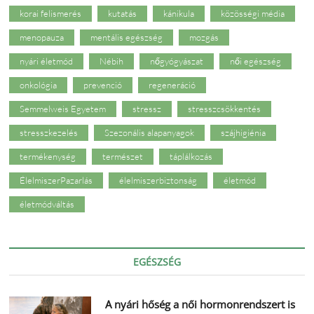
korai felismerés
kutatás
kánikula
közösségi média
menopauza
mentális egészség
mozgás
nyári életmód
Nébih
nőgyógyászat
női egészség
onkológia
prevenció
regeneráció
Semmelweis Egyetem
stressz
stresszcsökkentés
stresszkezelés
Szezonális alapanyagok
szájhigiénia
termékenység
természet
táplálkozás
ÉlelmiszerPazarlás
élelmiszerbiztonság
életmód
életmódváltás
EGÉSZSÉG
A nyári hőség a női hormonrendszert is