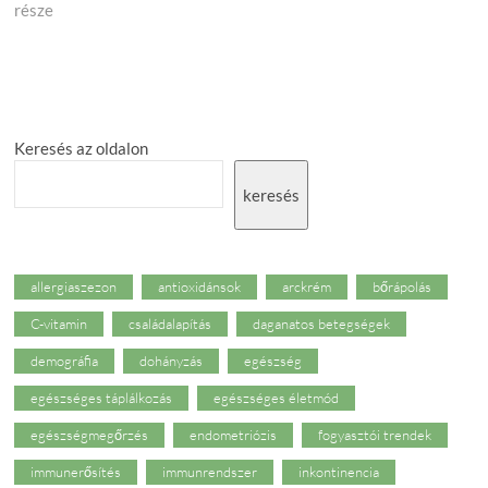
része
Keresés az oldalon
keresés
allergiaszezon
antioxidánsok
arckrém
bőrápolás
C-vitamin
családalapítás
daganatos betegségek
demográfia
dohányzás
egészség
egészséges táplálkozás
egészséges életmód
egészségmegőrzés
endometriózis
fogyasztói trendek
immunerősítés
immunrendszer
inkontinencia