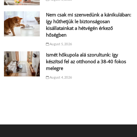
Nem csak mi szenvedünk a kánikulában:
így hűthetjük le biztonságosan
kisállatainkat a hétvégén érkező
hőségben
August 5, 2026
Ismét hőkupola alá szorultunk: így
készítsd fel az otthonod a 38-40 fokos
melegre
August 4, 2026