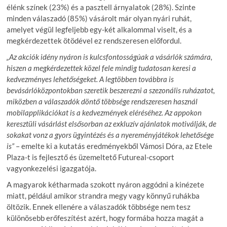
élénk színek (23%) és a pasztell árnyalatok (28%). Szinte
minden válaszadó (85%) vásárolt már olyan nyári ruhát,
amelyet végül legfeljebb egy-két alkalommal viselt, és a
megkérdezettek ötödével ez rendszeresen előfordul.
„Az akciók idény nyáron is kulcsfontosságúak a vásárlók számára,
hiszen a megkérdezettek közel fele mindig tudatosan keresi a
kedvezményes lehetőségeket. A legtöbben továbbra is
bevásárlóközpontokban szeretik beszerezni a szezonális ruházatot,
miközben a válaszadók döntő többsége rendszeresen használ
mobilapplikációkat is a kedvezmények eléréséhez. Az appokon
keresztüli vásárlást elsősorban az exkluzív ajánlatok motiválják, de
sokakat vonz a gyors ügyintézés és a nyereményjátékok lehetősége
is”
– emelte ki a kutatás eredményekből Vámosi Dóra, az Etele
Plaza-t is fejlesztő és üzemeltető Futureal-csoport
vagyonkezelési igazgatója.
A magyarok kétharmada szokott nyáron aggódni a kinézete
miatt, például amikor strandra megy vagy könnyű ruhákba
öltözik. Ennek ellenére a válaszadók többsége nem tesz
különösebb erőfeszítést azért, hogy formába hozza magát a