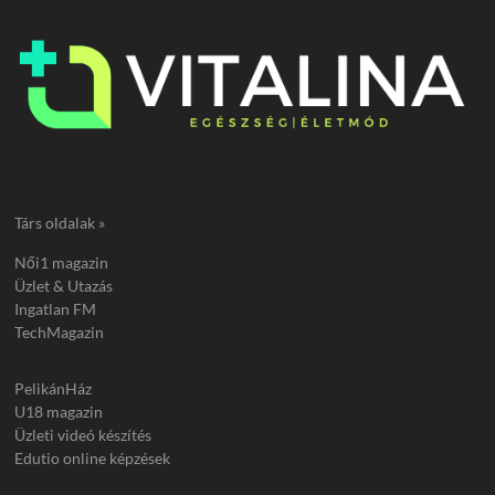
Társ oldalak »
Női1 magazin
Üzlet & Utazás
Ingatlan FM
TechMagazin
PelikánHáz
U18 magazin
Üzleti videó készítés
Edutio online képzések