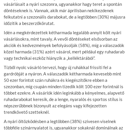
vásárlásait a nyári szezonra, ugyanakkor hagy teret a spontán
döntéseknek is. Vannak, akik már áprilisban nekikezdenek
felkutatni a szezonális darabokat, de a legtöbben (30%) májusra
időzítik a beszerzőkörutat.
Idén a megkérdezettek kétharmada legalább annyit költ nyári
vásárlásokra, mint tavaly. A vevői döntéseket elsősorban az
akciók és kedvezmények befolyásolják (58%), míg a válaszadók
közel harmada (31%) azért vásárol, mert például egy ruhadarab
vagy technikai eszköz hiányzik a „kelléktárából”.
Tízből nyolc vásárló tervezi, hogy új ruhákkal frissíti fel a
gardróbját a nyáron. A válaszadók kétharmada kevesebb mint
50 ezer forintot szán ruhákra és kiegészítőkre ebben a
szezonban, míg csupán minden tizedik költ 100 ezer forintnál is
többet ezekre. A vásárlók idén leginkább a kényelmes, alapvető
ruhadarabokat keresik, de a lenge, nyaralós és sportos stílus is
népszerűbbnek bizonyult az elegáns vagy kifejezetten
trendkövető szetteknél.
A nyári öltözködésben a legtöbben (38%) szívesen viselnek
többféle színárnyalatot is, ugyanakkor sokaknál dominálnak az