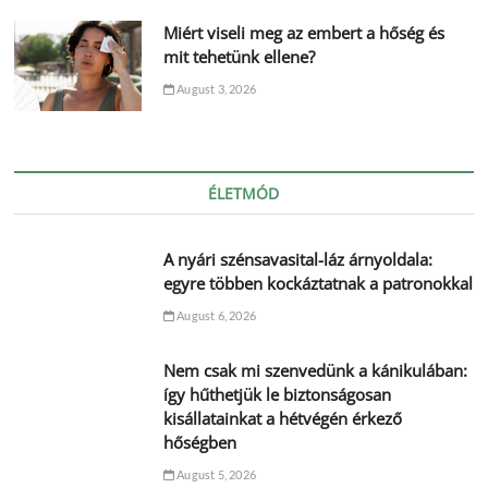
Miért viseli meg az embert a hőség és
mit tehetünk ellene?
August 3, 2026
ÉLETMÓD
A nyári szénsavasital-láz árnyoldala:
egyre többen kockáztatnak a patronokkal
August 6, 2026
Nem csak mi szenvedünk a kánikulában:
így hűthetjük le biztonságosan
kisállatainkat a hétvégén érkező
hőségben
August 5, 2026