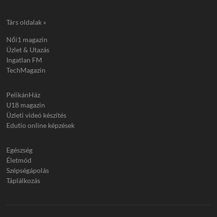
Társ oldalak »
Női1 magazin
Üzlet & Utazás
Ingatlan FM
TechMagazin
PelikánHáz
U18 magazin
Üzleti videó készítés
Edutio online képzések
Egészség
Életmód
Szépségápolás
Táplálkozás