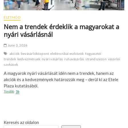
ÉLETMÓD
Nem a trendek érdeklik a magyarokat a
nyári vásárlásnál
June 3, 2026
akciók
bevásárlóközpont
elektronikai eszközök
fogyasztói
trendek
kedvezmények
nyári vásárlás
ruhavásárlás
strandszezon
vásárlói
szokások
A magyarok nyári vásárlását idén nem a trendek, hanem az
akciók és a kedvezmények határozzák meg – derül ki az Etele
Plaza kutatásából.
Nem
Tovább
a
trendek
érdeklik
a
magyarokat
Keresés az oldalon
a
nyári