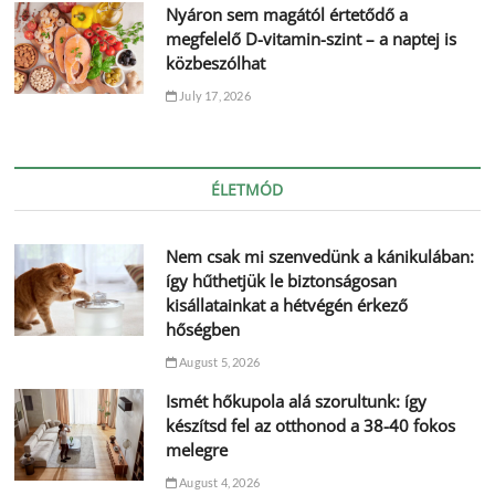
Nyáron sem magától értetődő a
megfelelő D-vitamin-szint – a naptej is
közbeszólhat
July 17, 2026
ÉLETMÓD
Nem csak mi szenvedünk a kánikulában:
így hűthetjük le biztonságosan
kisállatainkat a hétvégén érkező
hőségben
August 5, 2026
Ismét hőkupola alá szorultunk: így
készítsd fel az otthonod a 38-40 fokos
melegre
August 4, 2026