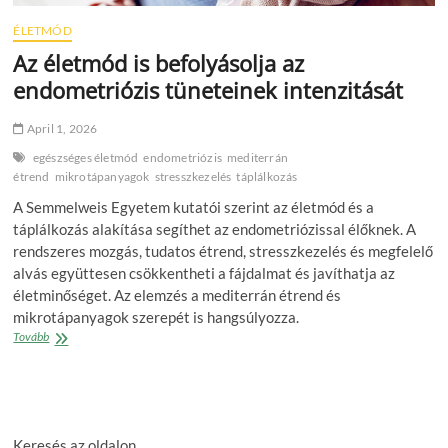
ÉLETMÓD
Az életmód is befolyásolja az
endometriózis tüneteinek intenzitását
April 1, 2026
egészséges életmód
endometriózis
mediterrán
étrend
mikrotápanyagok
stresszkezelés
táplálkozás
A Semmelweis Egyetem kutatói szerint az életmód és a
táplálkozás alakítása segíthet az endometriózissal élőknek. A
rendszeres mozgás, tudatos étrend, stresszkezelés és megfelelő
alvás együttesen csökkentheti a fájdalmat és javíthatja az
életminőséget. Az elemzés a mediterrán étrend és
mikrotápanyagok szerepét is hangsúlyozza.
Az
Tovább
életmód
is
befolyásolja
az
endometriózis
Keresés az oldalon
tüneteinek