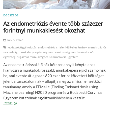
EGÉSZSÉG
Az endometriózis évente több százezer
forintnyi munkakiesést okozhat
July 6, 2026
egészségügyi kutatás
endometriózis
jelenléti teljesítmény
menstruációs
szabadság
munkahelyi egészség
munkaképesség
munkakiesés
női
egészség
rugalmas munkavégzés
Semmelweis Egyetem
Az endometriózissal élő nők kétszer annyit kénytelenek
hiányozni a munkából, rosszabb munkaképességről számolnak
be, ami évente átlagosan 620 ezer forint közvetett költséget
jelent a társadalomnak – állapítja meg az a friss nemzetközi
tanulmány, amely a FEMaLe (Finding Endometriosis using
Machine Learning) H2020 program és a Budapesti Corvinus
Egyetem kutatóinak együttműködésében készült.
Az
Tovább
endometriózis
évente