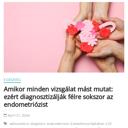
több
százezer
forintnyi
munkakiesést
okozhat
EGÉSZSÉG
Amikor minden vizsgálat mást mutat:
ezért diagnosztizálják félre sokszor az
endometriózist
April 17, 2026
adenomiózis
diagnózis
endometriózis
kismedencei fájdalom
L33