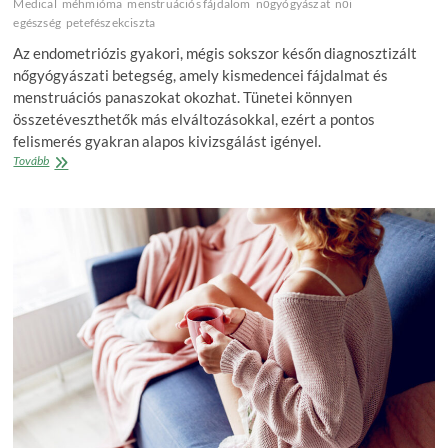
Medical
méhmióma
menstruációs fájdalom
nőgyógyászat
női
egészség
petefészekciszta
Az endometriózis gyakori, mégis sokszor későn diagnosztizált
nőgyógyászati betegség, amely kismedencei fájdalmat és
menstruációs panaszokat okozhat. Tünetei könnyen
összetéveszthetők más elváltozásokkal, ezért a pontos
felismerés gyakran alapos kivizsgálást igényel.
Amikor
Tovább
minden
vizsgálat
mást
mutat:
ezért
diagnosztizálják
félre
sokszor
az
endometriózist