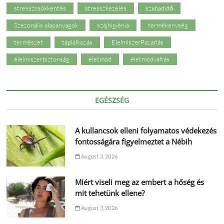
stresszcsökkentés
stresszkezelés
szabadidő
Szezonális alapanyagok
szájhigiénia
termékenység
természet
táplálkozás
ÉlelmiszerPazarlás
élelmiszerbiztonság
életmód
életmódváltás
EGÉSZSÉG
A kullancsok elleni folyamatos védekezés
fontosságára figyelmeztet a Nébih
August 3, 2026
Miért viseli meg az embert a hőség és
mit tehetünk ellene?
August 3, 2026