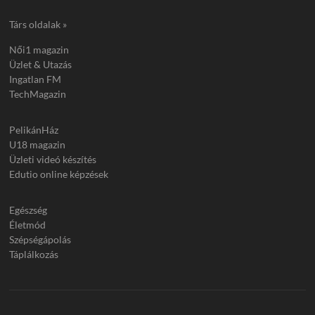
Társ oldalak »
Női1 magazin
Üzlet & Utazás
Ingatlan FM
TechMagazin
PelikánHáz
U18 magazin
Üzleti videó készítés
Edutio online képzések
Egészség
Életmód
Szépségápolás
Táplálkozás