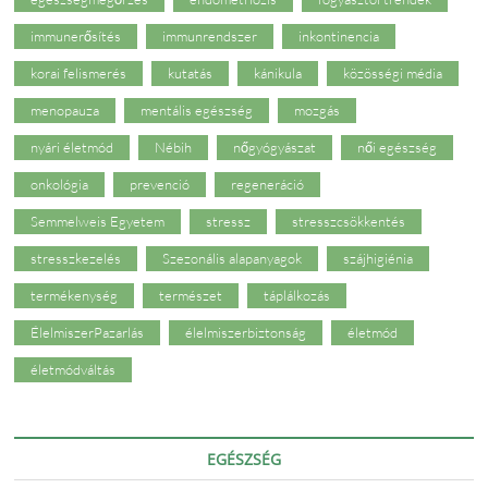
immunerősítés
immunrendszer
inkontinencia
korai felismerés
kutatás
kánikula
közösségi média
menopauza
mentális egészség
mozgás
nyári életmód
Nébih
nőgyógyászat
női egészség
onkológia
prevenció
regeneráció
Semmelweis Egyetem
stressz
stresszcsökkentés
stresszkezelés
Szezonális alapanyagok
szájhigiénia
termékenység
természet
táplálkozás
ÉlelmiszerPazarlás
élelmiszerbiztonság
életmód
életmódváltás
EGÉSZSÉG