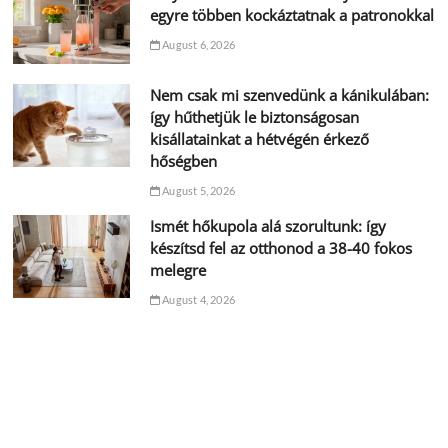
egyre többen kockáztatnak a patronokkal
August 6, 2026
Nem csak mi szenvedünk a kánikulában:
így hűthetjük le biztonságosan
kisállatainkat a hétvégén érkező
hőségben
August 5, 2026
Ismét hőkupola alá szorultunk: így
készítsd fel az otthonod a 38-40 fokos
melegre
August 4, 2026