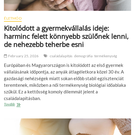
ÉLETMÓD
Kitolódott a gyermekvállalás ideje:
harminc felett könnyebb szülőnek lenni,
de nehezebb teherbe esni
February 25, 2026
családalapítás
demográfia
termékenység
Európában és Magyarországon is kitolódott az első gyermek
vállalásának időpontja, az anyák átlagéletkora közel 30 év. A
gazdasági nehézségek miatt sokan előbb stabil egzisztenciát
teremtenek, miközben a női termékenység biológiai időablaka
szűkül. Ez a kettősség komoly dilemmát jelent a
családalapításban.
Kitolódott
Tovább
a
gyermekvállalás
ideje:
harminc
felett