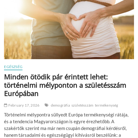
könnyebb
szülőnek
lenni,
de
nehezebb
teherbe
esni
EGÉSZSÉG
Minden ötödik pár érintett lehet:
történelmi mélyponton a születésszám
Európában
February 17, 2026
demográfia
születésszám
termékenység
Történelmi mélypontra süllyedt Európa termékenységi rátája,
és a tendencia Magyarországon is egyre érezhetőbb. A
szakértők szerint ma már nem csupán demográfiai kérdésről,
hanem társadalmi és egészségügyi kihívásról beszélünk: a