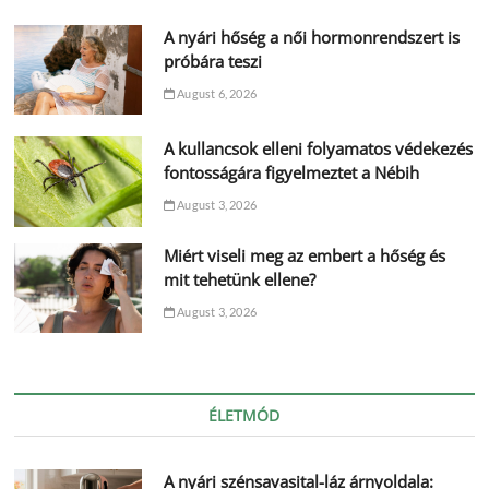
A nyári hőség a női hormonrendszert is
próbára teszi
August 6, 2026
A kullancsok elleni folyamatos védekezés
fontosságára figyelmeztet a Nébih
August 3, 2026
Miért viseli meg az embert a hőség és
mit tehetünk ellene?
August 3, 2026
ÉLETMÓD
A nyári szénsavasital-láz árnyoldala: