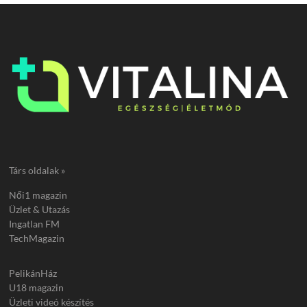
Társ oldalak »
Női1 magazin
Üzlet & Utazás
Ingatlan FM
TechMagazin
PelikánHáz
U18 magazin
Üzleti videó készítés