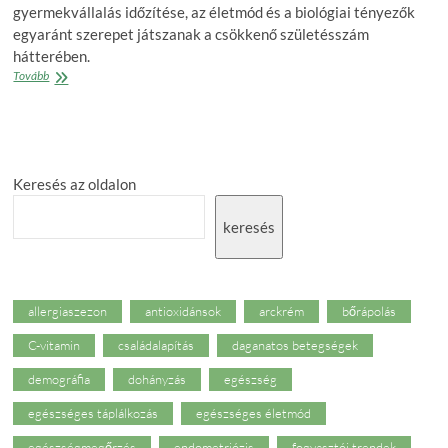
gyermekvállalás időzítése, az életmód és a biológiai tényezők
egyaránt szerepet játszanak a csökkenő születésszám
hátterében.
Minden
Tovább
ötödik
pár
érintett
lehet:
történelmi
Keresés az oldalon
mélyponton
a
születésszám
keresés
Európában
allergiaszezon
antioxidánsok
arckrém
bőrápolás
C-vitamin
családalapítás
daganatos betegségek
demográfia
dohányzás
egészség
egészséges táplálkozás
egészséges életmód
egészségmegőrzés
endometriózis
fogyasztói trendek