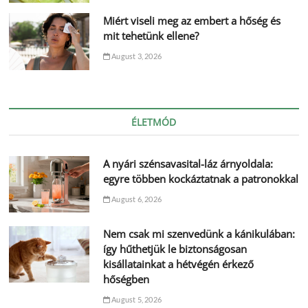
Miért viseli meg az embert a hőség és
mit tehetünk ellene?
August 3, 2026
ÉLETMÓD
A nyári szénsavasital-láz árnyoldala:
egyre többen kockáztatnak a patronokkal
August 6, 2026
Nem csak mi szenvedünk a kánikulában:
így hűthetjük le biztonságosan
kisállatainkat a hétvégén érkező
hőségben
August 5, 2026