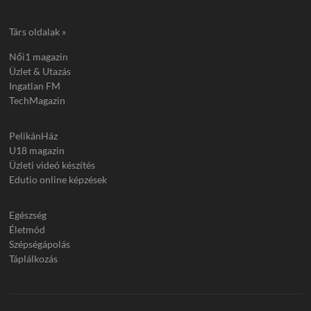
Társ oldalak »
Női1 magazin
Üzlet & Utazás
Ingatlan FM
TechMagazin
PelikánHáz
U18 magazin
Üzleti videó készítés
Edutio online képzések
Egészség
Életmód
Szépségápolás
Táplálkozás