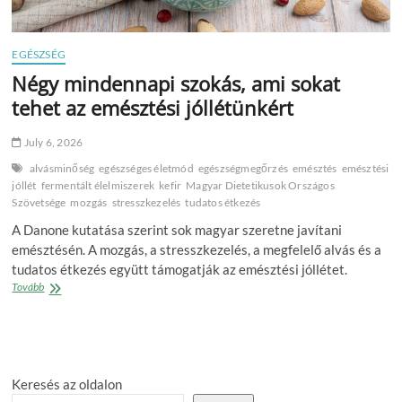
EGÉSZSÉG
Négy mindennapi szokás, ami sokat
tehet az emésztési jóllétünkért
July 6, 2026
alvásminőség
egészséges életmód
egészségmegőrzés
emésztés
emésztési
jóllét
fermentált élelmiszerek
kefir
Magyar Dietetikusok Országos
Szövetsége
mozgás
stresszkezelés
tudatos étkezés
A Danone kutatása szerint sok magyar szeretne javítani
emésztésén. A mozgás, a stresszkezelés, a megfelelő alvás és a
tudatos étkezés együtt támogatják az emésztési jóllétet.
Négy
Tovább
mindennapi
szokás,
ami
sokat
tehet
Keresés az oldalon
az
emésztési