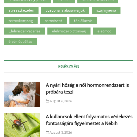
stresszkezelés
Szezonális alapanyagok
szájhigiénia
termékenység
természet
táplálkozás
ÉlelmiszerPazarlás
élelmiszerbiztonság
életmód
életmódváltás
EGÉSZSÉG
A nyári hőség a női hormonrendszert is
próbára teszi
August 6, 2026
A kullancsok elleni folyamatos védekezés
fontosságára figyelmeztet a Nébih
August 3, 2026