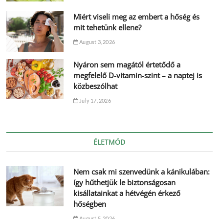
Miért viseli meg az embert a hőség és
mit tehetünk ellene?
August 3, 2026
Nyáron sem magától értetődő a
megfelelő D-vitamin-szint – a naptej is
közbeszólhat
July 17, 2026
ÉLETMÓD
Nem csak mi szenvedünk a kánikulában:
így hűthetjük le biztonságosan
kisállatainkat a hétvégén érkező
hőségben
August 5, 2026