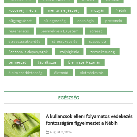
közösségi média
mentális egészség
mozgás
Nébih
nőgyógyászat
női egészség
onkológia
prevenció
regeneráció
Semmelweis Egyetem
stressz
stresszcsökkentés
stresszkezelés
szabadidő
Szezonális alapanyagok
szájhigiénia
termékenység
természet
táplálkozás
ÉlelmiszerPazarlás
élelmiszerbiztonság
életmód
életmódváltás
EGÉSZSÉG
A kullancsok elleni folyamatos védekezés
fontosságára figyelmeztet a Nébih
August 3, 2026