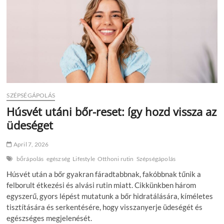
esemény
is
SZÉPSÉGÁPOLÁS
Húsvét utáni bőr-reset: így hozd vissza az
üdeséget
April 7, 2026
bőrápolás
egészség
Lifestyle
Otthoni rutin
Szépségápolás
Húsvét után a bőr gyakran fáradtabbnak, fakóbbnak tűnik a
felborult étkezési és alvási rutin miatt. Cikkünkben három
egyszerű, gyors lépést mutatunk a bőr hidratálására, kíméletes
tisztítására és serkentésére, hogy visszanyerje üdeségét és
egészséges megjelenését.