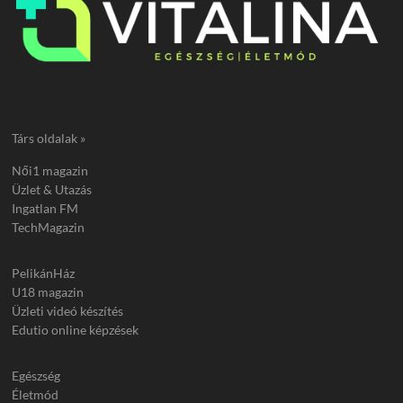
Társ oldalak »
Női1 magazin
Üzlet & Utazás
Ingatlan FM
TechMagazin
PelikánHáz
U18 magazin
Üzleti videó készítés
Edutio online képzések
Egészség
Életmód