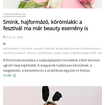
SZÉPSÉGÁPOLÁS
Smink, hajformázó, körömlakk: a
fesztivál ma már beauty esemény is
July 13, 2026
aktivitásmérő
arckrém
dezodor
fehérje
fesztiválfelszerelés
fesztiválszezon
fr
vásárlói szokások
okosóra
önkifejezés
power bank
praktikus kiegészítők
sátor
A fesztiválszezonban a szépségápolási termékek iránti keresés
ugrott meg leginkább. A magyarok tudatosan készülnek: a
megjelenés, a kényelem és a praktikum egyszerre fontos.
Smink,
Tovább
hajformázó,
körömlakk:
a
fesztivál
ma
már
beauty