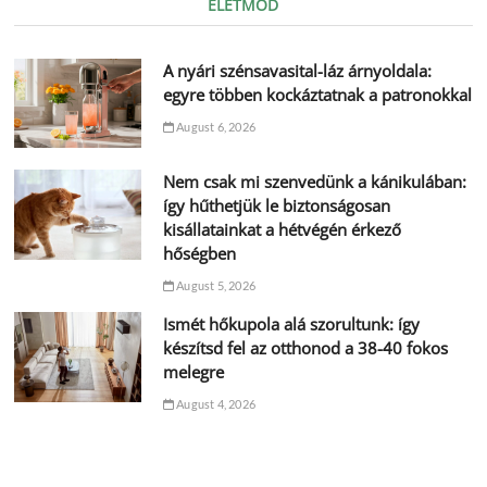
ÉLETMÓD
A nyári szénsavasital-láz árnyoldala:
egyre többen kockáztatnak a patronokkal
August 6, 2026
Nem csak mi szenvedünk a kánikulában:
így hűthetjük le biztonságosan
kisállatainkat a hétvégén érkező
hőségben
August 5, 2026
Ismét hőkupola alá szorultunk: így
készítsd fel az otthonod a 38-40 fokos
melegre
August 4, 2026