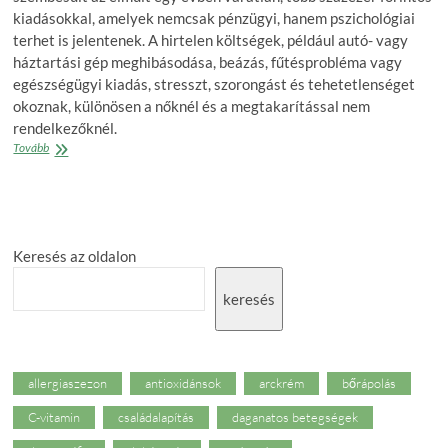
kiadásokkal, amelyek nemcsak pénzügyi, hanem pszichológiai
terhet is jelentenek. A hirtelen költségek, például autó- vagy
háztartási gép meghibásodása, beázás, fűtésprobléma vagy
egészségügyi kiadás, stresszt, szorongást és tehetetlenséget
okoznak, különösen a nőknél és a megtakarítással nem
rendelkezőknél.
Pénztárcájuk
Tovább
mellett
a
magyarok
idegeit
is
Keresés az oldalon
megviselik
a
váratlan
keresés
kiadások
allergiaszezon
antioxidánsok
arckrém
bőrápolás
C-vitamin
családalapítás
daganatos betegségek