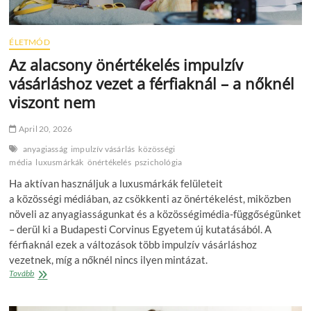
ÉLETMÓD
Az alacsony önértékelés impulzív
vásárláshoz vezet a férfiaknál – a nőknél
viszont nem
April 20, 2026
anyagiasság
impulzív vásárlás
közösségi
média
luxusmárkák
önértékelés
pszichológia
Ha aktívan használjuk a luxusmárkák felületeit
a közösségi médiában, az csökkenti az önértékelést, miközben
növeli az anyagiasságunkat és a közösségimédia-függőségünket
– derül ki a Budapesti Corvinus Egyetem új kutatásából. A
férfiaknál ezek a változások több impulzív vásárláshoz
vezetnek, míg a nőknél nincs ilyen mintázat.
Az
Tovább
alacsony
önértékelés
impulzív