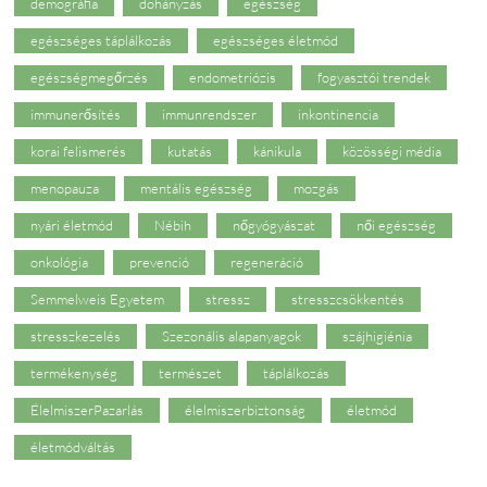
demográfia
dohányzás
egészség
egészséges táplálkozás
egészséges életmód
egészségmegőrzés
endometriózis
fogyasztói trendek
immunerősítés
immunrendszer
inkontinencia
korai felismerés
kutatás
kánikula
közösségi média
menopauza
mentális egészség
mozgás
nyári életmód
Nébih
nőgyógyászat
női egészség
onkológia
prevenció
regeneráció
Semmelweis Egyetem
stressz
stresszcsökkentés
stresszkezelés
Szezonális alapanyagok
szájhigiénia
termékenység
természet
táplálkozás
ÉlelmiszerPazarlás
élelmiszerbiztonság
életmód
életmódváltás