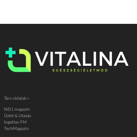
Társ oldalak »
Női1 magazin
Üzlet & Utazás
Ingatlan FM
TechMagazin