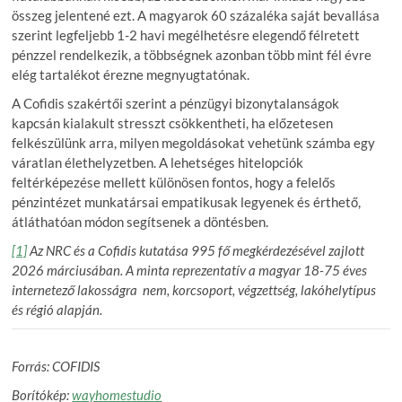
összeg jelentené ezt. A magyarok 60 százaléka saját bevallása
szerint legfeljebb 1-2 havi megélhetésre elegendő félretett
pénzzel rendelkezik, a többségnek azonban több mint fél évre
elég tartalékot érezne megnyugtatónak.
A Cofidis szakértői szerint a pénzügyi bizonytalanságok
kapcsán kialakult stresszt csökkentheti, ha előzetesen
felkészülünk arra, milyen megoldásokat vehetünk számba egy
váratlan élethelyzetben. A lehetséges hitelopciók
feltérképezése mellett különösen fontos, hogy a felelős
pénzintézet munkatársai empatikusak legyenek és érthető,
átláthatóan módon segítsenek a döntésben.
[1]
Az NRC és a Cofidis kutatása 995 fő megkérdezésével zajlott
2026 márciusában. A minta reprezentatív a magyar 18-75 éves
internetező lakosságra nem, korcsoport, végzettség, lakóhelytípus
és régió alapján.
Forrás: COFIDIS
Borítókép:
wayhomestudio