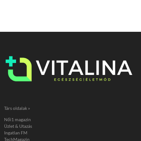
Társ oldalak »
Női1 magazin
Üzlet & Utazás
Ingatlan FM
TechMagazin