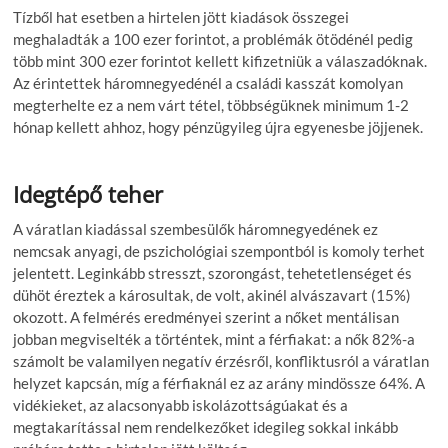
Tízből hat esetben a hirtelen jött kiadások összegei
meghaladták a 100 ezer forintot, a problémák ötödénél pedig
több mint 300 ezer forintot kellett kifizetniük a válaszadóknak.
Az érintettek háromnegyedénél a családi kasszát komolyan
megterhelte ez a nem várt tétel, többségüknek minimum 1-2
hónap kellett ahhoz, hogy pénzügyileg újra egyenesbe jöjjenek.
Idegtépő teher
A váratlan kiadással szembesülők háromnegyedének ez
nemcsak anyagi, de pszichológiai szempontból is komoly terhet
jelentett. Leginkább stresszt, szorongást, tehetetlenséget és
dühöt éreztek a károsultak, de volt, akinél alvászavart (15%)
okozott. A felmérés eredményei szerint a nőket mentálisan
jobban megviselték a történtek, mint a férfiakat: a nők 82%-a
számolt be valamilyen negatív érzésről, konfliktusról a váratlan
helyzet kapcsán, míg a férfiaknál ez az arány mindössze 64%. A
vidékieket, az alacsonyabb iskolázottságúakat és a
megtakarítással nem rendelkezőket idegileg sokkal inkább