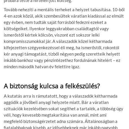
próbára tette a hirtelen jött költség.
Tovább nehezíti a mentális terheket a helyzet tabusítása. 10-ből
4-en azok közül, akik szembesültek váratlan kiadással az elmúlt
egy évben, nem tudták saját forrásból fedezni ezeket a
költségeiket. Ilyenkor leggyakrabban családtagtól vagy
ismerőstől kértek kölcsön, viszont ezt sokszor lelki
kompromisszumokkal jár. A válaszadók közel kétharmada
kifejezetten szégyenkezéssel éli meg, ha ismerőstől, rokontól
kér anyagi támogatást, tízből négyen pedig szeretteik helyett
inkább bankhoz vagy pénzintézethez fordulnának hitelért – ez
minden második hatvan év felettire igaz.
A biztonság kulcsa a felkészülés?
A kutatás arra is rámutatott, hogy a válaszadók kétharmada
aggódik a jövőbeli anyagi helyzete miatt. Bár a váratlan
szituációk kezelésében sokat segíthet a tartalék, a többség úgy
véli, hogy kevesebb megtakarítása van annál, mint ami
megfelelő biztonságérzetet adna számára. Általánoságban a
fiatalabbaknak kisebb, az idősebbeknek már inkább nagyobb