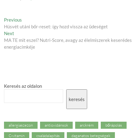
Post
Previous
Previous
post:
Húsvét utáni bőr-reset: így hozd vissza az üdeséget
navigation
Next
Next
post:
MA TE mit eszel? Nutri-Score, avagy az élelmiszerek keserédes
energiacímkéje
Keresés az oldalon
keresés
allergiaszezon
antioxidánsok
arckrém
bőrápolás
C-vitamin
családalapítás
daganatos betegségek