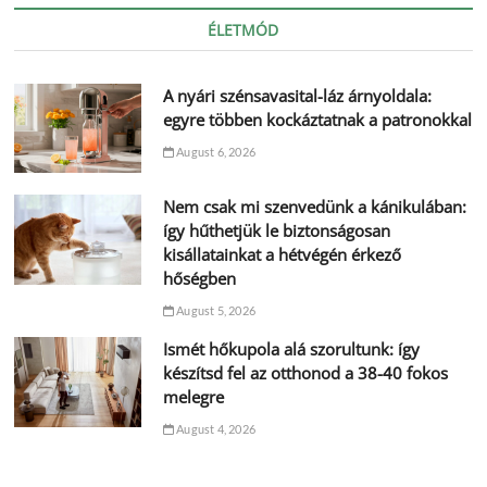
ÉLETMÓD
A nyári szénsavasital-láz árnyoldala:
egyre többen kockáztatnak a patronokkal
August 6, 2026
Nem csak mi szenvedünk a kánikulában:
így hűthetjük le biztonságosan
kisállatainkat a hétvégén érkező
hőségben
August 5, 2026
Ismét hőkupola alá szorultunk: így
készítsd fel az otthonod a 38-40 fokos
melegre
August 4, 2026