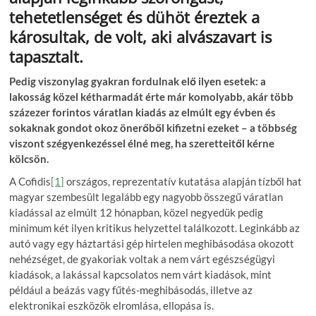
tehetetlenséget és dühöt éreztek a
károsultak, de volt, aki alvászavart is
tapasztalt.
Pedig viszonylag gyakran fordulnak elő ilyen esetek: a
lakosság közel kétharmadát érte már komolyabb, akár több
százezer forintos váratlan kiadás az elmúlt egy évben és
sokaknak gondot okoz önerőből kifizetni ezeket – a többség
viszont szégyenkezéssel élné meg, ha szeretteitől kérne
kölcsön.
A Cofidis
[1]
országos, reprezentatív kutatása alapján tízből hat
magyar szembesült legalább egy nagyobb összegű váratlan
kiadással az elmúlt 12 hónapban, közel negyedük pedig
minimum két ilyen kritikus helyzettel találkozott. Leginkább az
autó vagy egy háztartási gép hirtelen meghibásodása okozott
nehézséget, de gyakoriak voltak a nem várt egészségügyi
kiadások, a lakással kapcsolatos nem várt kiadások, mint
például a beázás vagy fűtés-meghibásodás, illetve az
elektronikai eszközök elromlása, ellopása is.