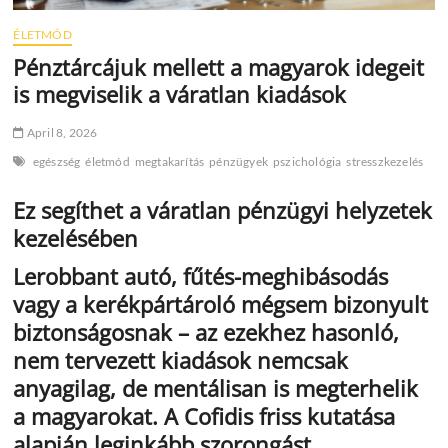
ÉLETMÓD
Pénztárcájuk mellett a magyarok idegeit
is megviselik a váratlan kiadások
April 8, 2026
egészség
életmód
megtakarítás
pénzügyek
pszichológia
stresszkezelés
Ez segíthet a váratlan pénzügyi helyzetek
kezelésében
Lerobbant autó, fűtés-meghibásodás
vagy a kerékpártároló mégsem bizonyult
biztonságosnak – az ezekhez hasonló,
nem tervezett kiadások nemcsak
anyagilag, de mentálisan is megterhelik
a magyarokat. A Cofidis friss kutatása
alapján leginkább szorongást,