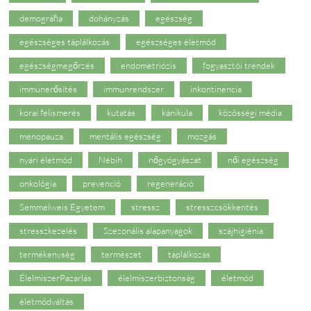
demográfia
dohányzás
egészség
egészséges táplálkozás
egészséges életmód
egészségmegőrzés
endometriózis
fogyasztói trendek
immunerősítés
immunrendszer
inkontinencia
korai felismerés
kutatás
kánikula
közösségi média
menopauza
mentális egészség
mozgás
nyári életmód
Nébih
nőgyógyászat
női egészség
onkológia
prevenció
regeneráció
Semmelweis Egyetem
stressz
stresszcsökkentés
stresszkezelés
Szezonális alapanyagok
szájhigiénia
termékenység
természet
táplálkozás
ÉlelmiszerPazarlás
élelmiszerbiztonság
életmód
életmódváltás