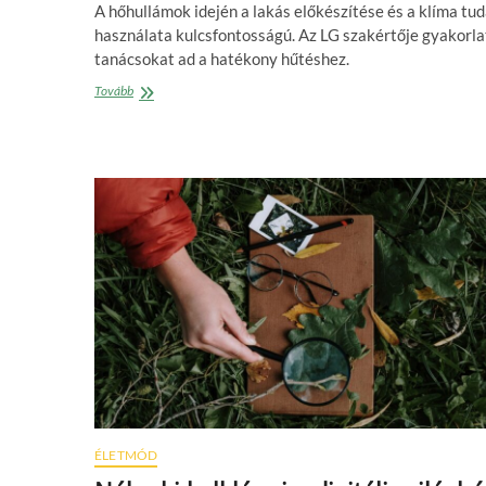
A hőhullámok idején a lakás előkészítése és a klíma tu
használata kulcsfontosságú. Az LG szakértője gyakorla
tanácsokat ad a hatékony hűtéshez.
Ismét
Tovább
hőkupola
alá
szorultunk:
így
készítsd
fel
az
otthonod
a
38-
40
fokos
melegre
ÉLETMÓD