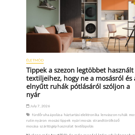
világból
és
visszatérni
a
sajátunkba
ÉLETMÓD
Tippek a szezon legtöbbet használt
textiljeihez, hogy ne a mosásról és 
elnyűtt ruhák pótlásáról szóljon a
nyár
July 7, 2026
fürdőruha ápolása
háztartási elektronika
lenvászon ruhák
mos
rutin nyáron
mosási tippek
nyári mosás
strandtörölköző
mosása
szárítógép használat
textilápolás