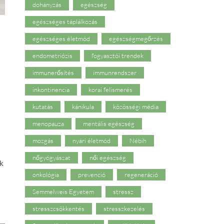
dohányzás
egészség
egészséges táplálkozás
egészséges életmód
egészségmegőrzés
endometriózis
fogyasztói trendek
immunerősítés
immunrendszer
inkontinencia
korai felismerés
kutatás
kánikula
közösségi média
menopauza
mentális egészség
mozgás
nyári életmód
Nébih
nőgyógyászat
női egészség
k
onkológia
prevenció
regeneráció
Semmelweis Egyetem
stressz
stresszcsökkentés
stresszkezelés