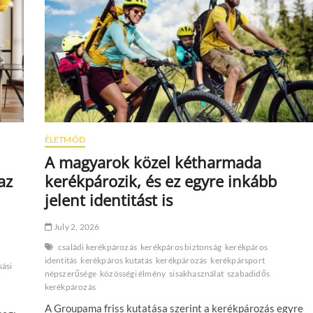
ez
áll
a
háttérben
ÉLETMÓD
A magyarok közel kétharmada
az
kerékpározik, és ez egyre inkább
jelent identitást is
July 2, 2026
családi kerékpározás
kerékpáros biztonság
kerékpáros
identitás
kerékpáros kutatás
kerékpározás
kerékpársport
ási
népszerűsége
közösségi élmény
sisakhasználat
szabadidős
kerékpározás
A Groupama friss kutatása szerint a kerékpározás egyre