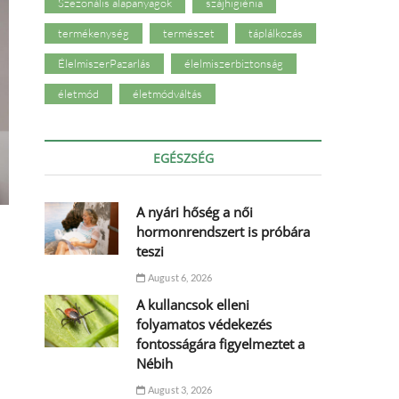
Szezonális alapanyagok
szájhigiénia
termékenység
természet
táplálkozás
ÉlelmiszerPazarlás
élelmiszerbiztonság
életmód
életmódváltás
EGÉSZSÉG
A nyári hőség a női
hormonrendszert is próbára
teszi
August 6, 2026
A kullancsok elleni
folyamatos védekezés
fontosságára figyelmeztet a
Nébih
August 3, 2026