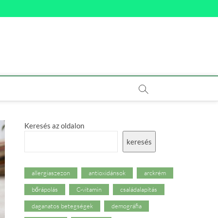
Keresés az oldalon
keresés
allergiaszezon
antioxidánsok
arckrém
bőrápolás
C-vitamin
családalapítás
daganatos betegségek
demográfia