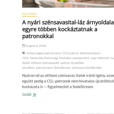
ÉLETMÓD
A nyári szénsavasital-láz árnyoldala
egyre többen kockáztatnak a
patronokkal
August 6, 2026
biztonságos patroncsere
CO2 patron
élelmiszeripari
CO2
háztartási biztonság
hivatalos cserepontok
nyári életmód
ny
italok
otthoni szénsavasító
patron újratöltés
veszélyei
patroncsere
SodaStream
szénsavas ital készítés
Nyáron nő az otthoni szénsavas italok iránti igény, ezze
együtt pedig a CO₂‑patronok nem hivatalos újratöltés
kockázata is — figyelmeztet a SodaStream.
A
Tovább
nyári
szénsavasital-
láz
árnyoldala: