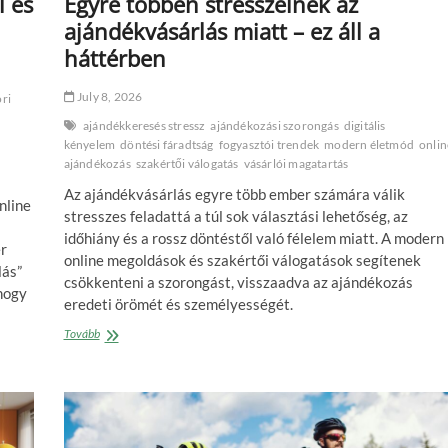
l és
Egyre többen stresszelnek az
ajándékvásárlás miatt – ez áll a
háttérben
July 8, 2026
ori
ajándékkeresés stressz
ajándékozási szorongás
digitális
kényelem
döntési fáradtság
fogyasztói trendek
modern életmód
onlin
ajándékozás
szakértői válogatás
vásárlói magatartás
Az ajándékvásárlás egyre több ember számára válik
nline
stresszes feladattá a túl sok választási lehetőség, az
időhiány és a rossz döntéstől való félelem miatt. A modern
r
online megoldások és szakértői válogatások segítenek
lás”
csökkenteni a szorongást, visszaadva az ajándékozás
 hogy
eredeti örömét és személyességét.
Egyre
Tovább
többen
stresszelnek
az
ajándékvásárlás
miatt
–