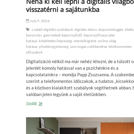
Néha ki kell lépni a digitális világbó
visszatérni a sajátunkba
July 9, 2026
családi digitális szabályok
digitális detox
dopaminfüggés
életk
besorolás
gyermekek képernyőidő
képernyőhasználat
hatásai
késleltetési képesség
mentálhigiéné
online világ
hatásai
phubbing jelenség
szorongás csökkentése
telefonmentes
időszakok
Digitalizáció nélkül ma már nehéz létezni, de a túlzott o
jelenlét komoly hatással van a pszichénkre és a
kapcsolatainkra – mondja Papp Zsuzsanna. A szakembe
szerint a telefonmentes időszakok, a tudatos „kicsekko
és a közösen kialakított szabályok segíthetnek abban,
valóban jelen legyünk a saját életünkben.
Néha
Tovább
ki
kell
lépni
a
digitális