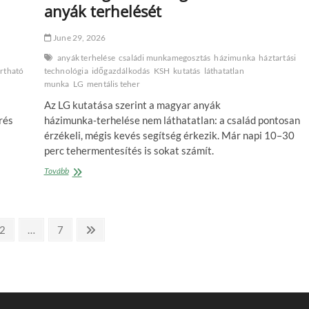
anyák terhelését
June 29, 2026
anyák terhelése
családi munkamegosztás
házimunka
háztartási
rthatóság
háztartások
technológia
hulladékcsökkentés
időgazdálkodás
KSH
Maradék
kutatás
láthatatlan
munka
LG
mentális teher
Az LG kutatása szerint a magyar anyák
rés
házimunka‑terhelése nem láthatatlan: a család pontosan
érzékeli, mégis kevés segítség érkezik. Már napi 10–30
perc tehermentesítés is sokat számít.
Látják,
Tovább
mégsem
segítenek:
a
családtagok
Page
Page
Next
2
…
7
többsége
page
érzékeli
az
anyák
terhelését