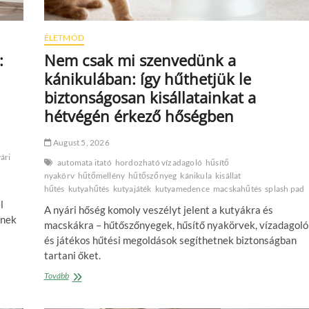
ÉLETMÓD
:
Nem csak mi szenvedünk a
kánikulában: így hűthetjük le
biztonságosan kisállatainkat a
hétvégén érkező hőségben
August 5, 2026
ári
automata itató
hordozható vízadagoló
hűsítő
nyakörv
hűtőmellény
hűtőszőnyeg
kánikula
kisállat
hűtés
kutyahűtés
kutyajáték
kutyamedence
macskahűtés
splash pad
l
A nyári hőség komoly veszélyt jelent a kutyákra és
ének
macskákra – hűtőszőnyegek, hűsítő nyakörvek, vízadagoló
és játékos hűtési megoldások segíthetnek biztonságban
tartani őket.
Nem
Tovább
csak
mi