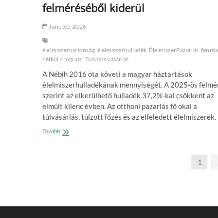
felméréséből kiderül
June 30, 2026
élelmiszerbiztonság
élelmiszerhulladék
ÉlelmiszerPazarlás
fennta
nélkül program
Tudatos vásárlás
A Nébih 2016 óta követi a magyar háztartások
élelmiszerhulladékának mennyiségét. A 2025-ös felmé
szerint az elkerülhető hulladék 37,2%-kal csökkent az
elmúlt kilenc évben. Az otthoni pazarlás fő okai a
túlvásárlás, túlzott főzés és az elfeledett élelmiszerek.
Mennyi
Tovább
élelmiszerhulladék
keletkezik
Posts
a
Page
1
háztartásokban?
pagination
A
Nébih
felméréséből
kiderül