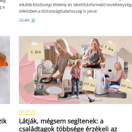
meg:
inkább közösségi élmény és identitásformáló tevékenység
g a
miközben a biztonságtudatosság is javul.
A
Tovább
magyarok
közel
kétharmada
kerékpározik,
és
ez
egyre
inkább
jelent
identitást
is
ÉLETMÓD
zik
Látják, mégsem segítenek: a
családtagok többsége érzékeli az