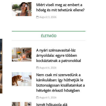
Miért viseli meg az embert a
hőség és mit tehetünk ellene?
August 3, 2026
ÉLETMÓD
A nyári szénsavasital-láz
árnyoldala: egyre többen
kockáztatnak a patronokkal
August 6, 2026
Nem csak mi szenvedünk a
kánikulában: így hűthetjük le
biztonságosan kisállatainkat a
hétvégén érkező hőségben
August 5, 2026
Ismét hőkupola alá