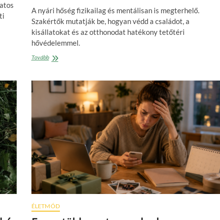
datos
A nyári hőség fizikailag és mentálisan is megterhelő.
ti
Szakértők mutatják be, hogyan védd a családot, a
kisállatokat és az otthonodat hatékony tetőtéri
hővédelemmel.
Védjük
Tovább
meg
a
számunkra
legfontosabbakat
ÉLETMÓD