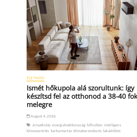
egyre
többen
kockáztatnak
a
patronokkal
ÉLETMÓD
Ismét hőkupola alá szorultunk: így
készítsd fel az otthonod a 38-40 fo
melegre
August 4, 2026
árnyékolás
energiahatékonyság
hőhullám
intelligens
klímavezérlés
karbantartás
klímaberendezés
lakáshűtés