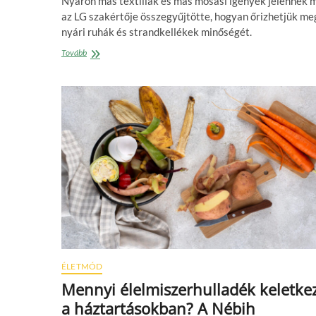
Nyáron más textíliák és más mosási igények jelennek 
az LG szakértője összegyűjtötte, hogyan őrizhetjük me
nyári ruhák és strandkellékek minőségét.
Tippek
Tovább
a
szezon
legtöbbet
használt
textiljeihez,
hogy
ne
a
mosásról
és
az
elnyűtt
ruhák
pótlásáról
szóljon
a
ÉLETMÓD
nyár
Mennyi élelmiszerhulladék keletke
a háztartásokban? A Nébih