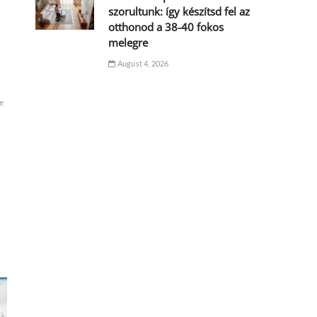
szorultunk: így készítsd fel az
otthonod a 38-40 fokos
melegre
August 4, 2026
e