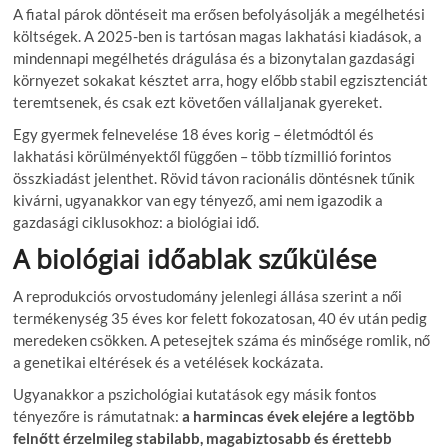
A fiatal párok döntéseit ma erősen befolyásolják a megélhetési
költségek. A 2025-ben is tartósan magas lakhatási kiadások, a
mindennapi megélhetés drágulása és a bizonytalan gazdasági
környezet sokakat késztet arra, hogy előbb stabil egzisztenciát
teremtsenek, és csak ezt követően vállaljanak gyereket.
Egy gyermek felnevelése 18 éves korig – életmódtól és
lakhatási körülményektől függően – több tízmillió forintos
összkiadást jelenthet. Rövid távon racionális döntésnek tűnik
kivárni, ugyanakkor van egy tényező, ami nem igazodik a
gazdasági ciklusokhoz: a biológiai idő.
A biológiai időablak szűkülése
A reprodukciós orvostudomány jelenlegi állása szerint a női
termékenység 35 éves kor felett fokozatosan, 40 év után pedig
meredeken csökken. A petesejtek száma és minősége romlik, nő
a genetikai eltérések és a vetélések kockázata.
Ugyanakkor a pszichológiai kutatások egy másik fontos
tényezőre is rámutatnak:
a harmincas évek elejére a legtöbb
felnőtt érzelmileg stabilabb, magabiztosabb és érettebb