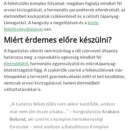
A felkészülés komplex folyamat: magában foglalja mindkét fél
orvosi kivizsgálását, a hormonális paraméterek ellenőrzését, az
életmódbeli kockázatok csökkentését és a célzott tápanyag-
támogatást. A hangsúly a megelőzésen és a
közös
felelősségvállaláson
van.
Miért érdemes előre készülni?
A fogantatás sikerét nem kizárólag a női szervezet állapota
határozza meg: a reproduktív egészség mindkét fél
életmódjától
, hormonális egyensúlyától és mikrotápanyag-
ellátottságától függ. A szakértők szerint a felkészülésnek már
hónapokkal a tervezett gyermekvállalás előtt el kell kezdődnie,
nemcsak orvosi kivizsgálással, hanem életmódbeli
változtatásokkal is.
„A tudatos felkészülés nem akkor kezdődik, amikor
már nem jön össze a baba…” – hangsúlyozza
Szakács
Botond,
aki szerint a komplex termékenységi
formulák – mint amilyen a BabyBloom Komplex