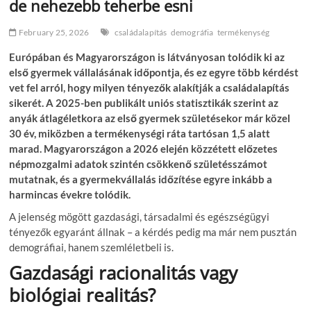
de nehezebb teherbe esni
February 25, 2026
családalapítás
demográfia
termékenység
Európában és Magyarországon is látványosan tolódik ki az
első gyermek vállalásának időpontja, és ez egyre több kérdést
vet fel arról, hogy milyen tényezők alakítják a családalapítás
sikerét. A 2025-ben publikált uniós statisztikák szerint az
anyák átlagéletkora az első gyermek születésekor már közel
30 év, miközben a termékenységi ráta tartósan 1,5 alatt
marad. Magyarországon a 2026 elején közzétett előzetes
népmozgalmi adatok szintén csökkenő születésszámot
mutatnak, és a gyermekvállalás időzítése egyre inkább a
harmincas évekre tolódik.
A jelenség mögött gazdasági, társadalmi és egészségügyi
tényezők egyaránt állnak – a kérdés pedig ma már nem pusztán
demográfiai, hanem szemléletbeli is.
Gazdasági racionalitás vagy
biológiai realitás?