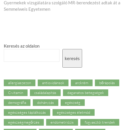
post:
Gyermekek vizsgálatára szolgáló MR-berendezést adtak át a
Semmelweis Egyetemen
Keresés az oldalon
keresés
allergiaszezon
antioxidánsok
arckrém
bőrápolás
C-vitamin
családalapítás
daganatos betegségek
demográfia
dohányzás
egészség
egészséges táplálkozás
egészséges életmód
egészségmegőrzés
endometriózis
fogyasztói trendek