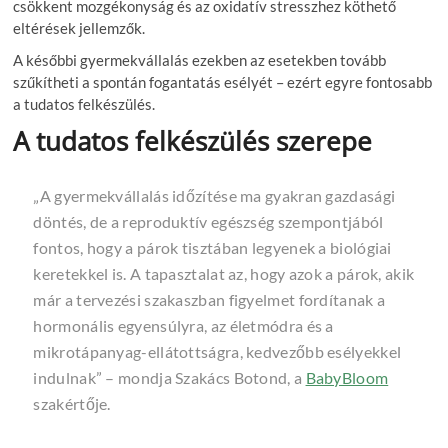
csökkent mozgékonyság és az oxidatív stresszhez köthető
eltérések jellemzők.
A későbbi gyermekvállalás ezekben az esetekben tovább
szűkítheti a spontán fogantatás esélyét – ezért egyre fontosabb
a tudatos felkészülés.
A tudatos felkészülés szerepe
„A gyermekvállalás időzítése ma gyakran gazdasági
döntés, de a reproduktív egészség szempontjából
fontos, hogy a párok tisztában legyenek a biológiai
keretekkel is. A tapasztalat az, hogy azok a párok, akik
már a tervezési szakaszban figyelmet fordítanak a
hormonális egyensúlyra, az életmódra és a
mikrotápanyag-ellátottságra, kedvezőbb esélyekkel
indulnak” – mondja Szakács Botond, a
BabyBloom
szakértője.