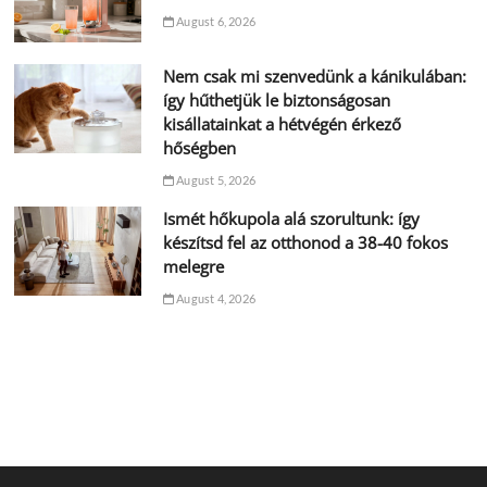
August 6, 2026
Nem csak mi szenvedünk a kánikulában:
így hűthetjük le biztonságosan
kisállatainkat a hétvégén érkező
hőségben
August 5, 2026
Ismét hőkupola alá szorultunk: így
készítsd fel az otthonod a 38-40 fokos
melegre
August 4, 2026