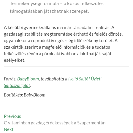
Termékenységi formula – a közös felkészülés
támogatásában játszhatnak szerepet.
A későbbi gyermekvállalás ma már társadalmi realitás. A
gazdasági stabilitás megteremtése érthető és felelős döntés,
ugyanakkor a reproduktív egészség időérzékeny terület. A
szakértők szerint a megfelelő információk és a tudatos
felkészülés révén a párok aktívabban alakíthatják saját
esélyeiket.
Forrás:
BabyBloom
, továbbította a
Helló Sajtó! Üzleti
Sajtószolgálat
.
Borítókép: BabyBloom
Post
Previous
Previous
post:
C-vitaminban gazdag érdekességek a Szupermentán
navigation
Next
Next