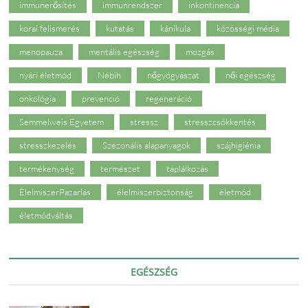
immunerősítés
immunrendszer
inkontinencia
korai felismerés
kutatás
kánikula
közösségi média
menopauza
mentális egészség
mozgás
nyári életmód
Nébih
nőgyógyászat
női egészség
onkológia
prevenció
regeneráció
Semmelweis Egyetem
stressz
stresszcsökkentés
stresszkezelés
Szezonális alapanyagok
szájhigiénia
termékenység
természet
táplálkozás
ÉlelmiszerPazarlás
élelmiszerbiztonság
életmód
életmódváltás
EGÉSZSÉG