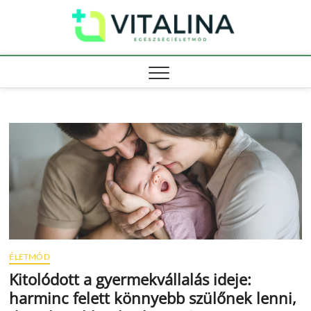
Skip
Vitali
to
EGÉSZSÉG |
ÉLETMÓD
content
ÉLETMÓD
Kitolódott a gyermekvállalás ideje:
harminc felett könnyebb szülőnek lenni,