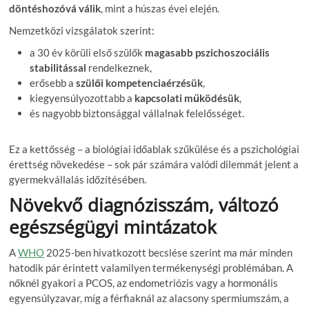
döntéshozóvá válik
, mint a húszas évei elején.
Nemzetközi vizsgálatok szerint:
a 30 év körüli első szülők
magasabb pszichoszociális
stabilitással
rendelkeznek,
erősebb a
szülői kompetenciaérzésük
,
kiegyensúlyozottabb a
kapcsolati működésük
,
és nagyobb biztonsággal vállalnak felelősséget.
Ez a kettősség – a biológiai időablak szűkülése és a pszichológiai
érettség növekedése – sok pár számára valódi dilemmát jelent a
gyermekvállalás időzítésében.
Növekvő diagnózisszám, változó
egészségügyi mintázatok
A
WHO
2025-ben hivatkozott becslése szerint ma már minden
hatodik pár érintett valamilyen termékenységi problémában. A
nőknél gyakori a PCOS, az endometriózis vagy a hormonális
egyensúlyzavar, míg a férfiaknál az alacsony spermiumszám, a