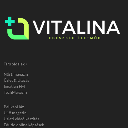
Társ oldalak »
Női1 magazin
Üzlet & Utazás
Ingatlan FM
TechMagazin
PelikánHáz
U18 magazin
Üzleti videó készítés
Edutio online képzések