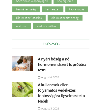
Szezonális alapanyagok
szájhigiénia
termékenység
természet
táplálkozás
ÉlelmiszerPazarlás
élelmiszerbiztonság
életmód
életmódváltás
EGÉSZSÉG
A nyári hőség a női
hormonrendszert is próbára
teszi
August 6, 2026
A kullancsok elleni
folyamatos védekezés
fontosságára figyelmeztet a
Nébih
August 3, 2026