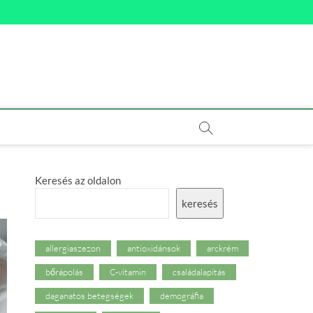
Keresés az oldalon
keresés
allergiaszezon
antioxidánsok
arckrém
bőrápolás
C-vitamin
családalapítás
daganatos betegségek
demográfia