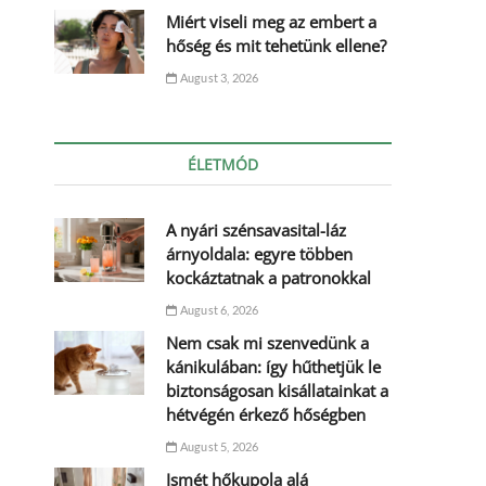
Miért viseli meg az embert a
hőség és mit tehetünk ellene?
August 3, 2026
ÉLETMÓD
A nyári szénsavasital-láz
árnyoldala: egyre többen
kockáztatnak a patronokkal
August 6, 2026
Nem csak mi szenvedünk a
kánikulában: így hűthetjük le
biztonságosan kisállatainkat a
hétvégén érkező hőségben
August 5, 2026
Ismét hőkupola alá