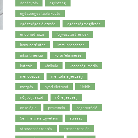
dohányzás
egészség
egészséges táplálkozás
egészséges életmód
egészségmegőrzés
endometriózis
fogyasztói trendek
immunerősítés
immunrendszer
inkontinencia
korai felismerés
kutatás
kánikula
közösségi média
menopauza
mentális egészség
mozgás
nyári életmód
Nébih
nőgyógyászat
női egészség
onkológia
prevenció
regeneráció
Semmelweis Egyetem
stressz
stresszcsökkentés
stresszkezelés