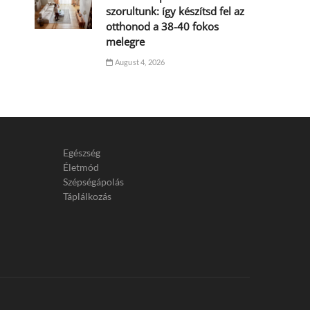
szorultunk: így készítsd fel az
otthonod a 38-40 fokos
melegre
August 4, 2026
Egészség
Életmód
Szépségápolás
Táplálkozás