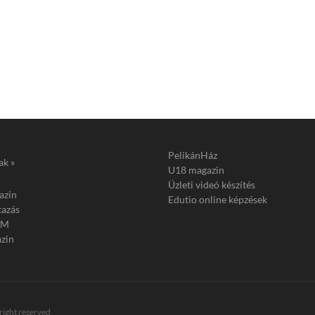
PelikánHáz
ak »
U18 magazin
Üzleti videó készítés
azin
Edutio online képzések
tazás
FM
zin
 right reserved