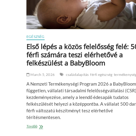
EGÉSZSÉG
Első lépés a közös felelősség felé: 
férfi számára teszi elérhetővé a
felkészülést a BabyBloom
March 5, 2026
családalapítás
férfi egészség
termékenysé
A Nemzeti Termékenységi Program 2026 a BabyBloom
független, vállalati társadalmi felelősségvállalási (CSR
kezdeményezése, amely a leendő édesapák tudatos
felkészülését helyezi a középpontba. A vállalat 500 da
férfi változatú készítményt tesz elérhetővé
térítésmentesen.
Első
Tovább
lépés