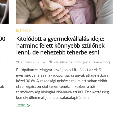
ÉLETMÓD
500
Kitolódott a gyermekvállalás ideje:
harminc felett könnyebb szülőnek
lenni, de nehezebb teherbe esni
g
February 25, 2026
családalapítás
demográfia
termékenység
Európában és Magyarországon is kitolódott az első
)
gyermek vállalásának időpontja, az anyák átlagéletkora
közel 30 év. A gazdasági nehézségek miatt sokan előbb
rab
stabil egzisztenciát teremtenek, miközben a női
termékenység biológiai időablaka szűkül. Ez a kettősség
komoly dilemmát jelent a családalapításban.
Kitolódott
Tovább
a