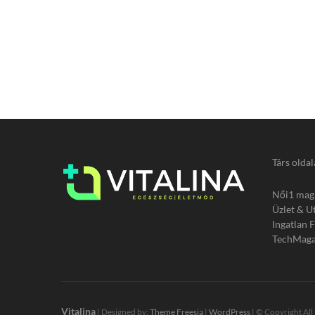
Társ oldal
Női1 mag
Üzlet & U
Ingatlan 
TechMaga
Vitalina
| Designed by:
Theme Freesia
|
WordPress
| © Copyright All