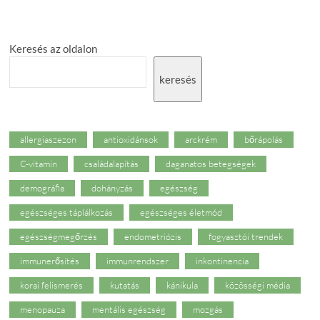
több
százezer
forintnyi
Keresés az oldalon
munkakiesést
okozhat
keresés
allergiaszezon
antioxidánsok
arckrém
bőrápolás
C-vitamin
családalapítás
daganatos betegségek
demográfia
dohányzás
egészség
egészséges táplálkozás
egészséges életmód
egészségmegőrzés
endometriózis
fogyasztói trendek
immunerősítés
immunrendszer
inkontinencia
korai felismerés
kutatás
kánikula
közösségi média
menopauza
mentális egészség
mozgás