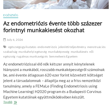
EGÉSZSÉG
Az endometriózis évente több százezer
forintnyi munkakiesést okozhat
July 6, 2026
egészségügyi kutatás
endometriózis
jelenléti teljesítmény
menstruációs
szabadság
munkahelyi egészség
munkaképesség
munkakiesés
női
egészség
rugalmas munkavégzés
Semmelweis Egyetem
Az endometriózissal élő nők kétszer annyit kénytelenek
hiányozni a munkából, rosszabb munkaképességről számolnak
be, ami évente átlagosan 620 ezer forint közvetett költséget
jelent a társadalomnak – állapítja meg az a friss nemzetközi
tanulmány, amely a FEMaLe (Finding Endometriosis using
Machine Learning) H2020 program és a Budapesti Corvinus
Egyetem kutatóinak együttműködésében készült.
Az
Tovább
endometriózis
évente