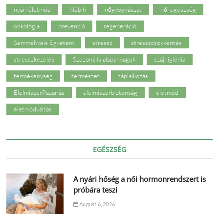
nyári életmód
Nébih
nőgyógyászat
női egészség
onkológia
prevenció
regeneráció
Semmelweis Egyetem
stressz
stresszcsökkentés
stresszkezelés
Szezonális alapanyagok
szájhigiénia
termékenység
természet
táplálkozás
ÉlelmiszerPazarlás
élelmiszerbiztonság
életmód
életmódváltás
EGÉSZSÉG
A nyári hőség a női hormonrendszert is
próbára teszi
August 6, 2026