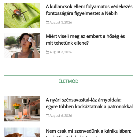
A kullancsok elleni folyamatos védekezés
fontosságára figyelmeztet a Nébih
August 3, 2026
Miért viseli meg az embert a hőség és
mit tehetünk ellene?
August 3, 2026
ÉLETMÓD
A nyári szénsavasital-láz árnyoldala:
egyre többen kockáztatnak a patronokkal
August 6, 2026
Nem csak mi szenvedünk a kánikulában: