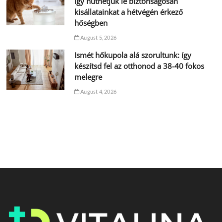
így hűthetjük le biztonságosan
kisállatainkat a hétvégén érkező
hőségben
August 5, 2026
Ismét hőkupola alá szorultunk: így
készítsd fel az otthonod a 38-40 fokos
melegre
August 4, 2026