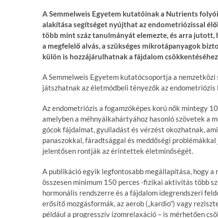
A Semmelweis Egyetem kutatóinak a Nutrients folyó
alakítása segítséget nyújthat az endometriózissal é
több mint száz tanulmányát elemezte, és arra jutott, 
a megfelelő alvás, a szükséges mikrotápanyagok bizto
külön is hozzájárulhatnak a fájdalom csökkentéséhez
A Semmelweis Egyetem kutatócsoportja a nemzetközi s
játszhatnak az életmódbeli tényezők az endometriózis 
Az endometriózis a fogamzóképes korú nők mintegy 10 
amelyben a méhnyálkahártyához hasonló szövetek a méh
gócok fájdalmat, gyulladást és vérzést okozhatnak, am
panaszokkal, fáradtsággal és meddőségi problémákkal j
jelentősen rontják az érintettek életminőségét.
A publikáció egyik legfontosabb megállapítása, hogy a r
összesen minimum 150 perces -fizikai aktivitás több s
hormonális rendszerre és a fájdalom idegrendszeri feldol
erősítő mozgásformák, az aerob („kardio”) vagy reziszt
például a progresszív izomrelaxáció – is mérhetően csö