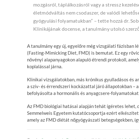
mozgásról, táplálkozásról vagy a stressz kezelés
életmódváltás nem csodaszer, de valódi lehetősé
gyógyulási folyamatukban” – tette hozzá dr. So
Klinikájának docense, a tanulmány utolsó szerző
A tanulmány egy új, egyelőre még vizsgálati fázisban lé
(Fasting-Mimicking Diet, FMD) is bemutat. Ez egy rövid,
növényi alapanyagokon alapuló étrendi protokoll, amely 
koplalással járna.
Klinikai vizsgálatokban, más krónikus gyulladásos és
a szív- és érrendszeri kockázattal járó állapotokban 
befolyásolta a hormonális és anyagcsere-folyamatokat,
Az FMD biológiai hatásai alapján tehát ígéretes lehet
Semmelweis Egyetem kutatócsoportja ezért elkészítette a
amely az FMD diétát nőgyógyászati betegségekben, így 