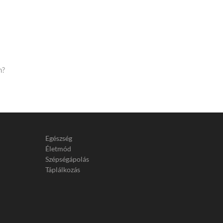
n?
Egészség
Életmód
Szépségápolás
Táplálkozás