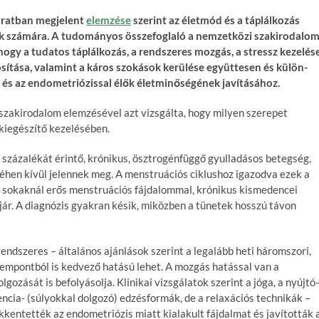
iratban megjelent
elemzése
szerint az életmód és a táplálkozás
lők számára. A tudományos összefoglaló a nemzetközi szakirodalo
hogy a tudatos táplálkozás, a rendszeres mozgás, a stressz kezelése
sítása, valamint a káros szokások kerülése együttesen és külön-
 és az endometriózissal élők életminőségének javításához.
zakirodalom elemzésével azt vizsgálta, hogy milyen szerepet
kiegészítő kezelésében.
százalékát érintő, krónikus, ösztrogénfüggő gyulladásos betegség,
en kívül jelennek meg. A menstruációs ciklushoz igazodva ezek a
i sokaknál erős menstruációs fájdalommal, krónikus kismedencei
ár. A diagnózis gyakran késik, miközben a tünetek hosszú távon
endszeres – általános ajánlások szerint a legalább heti háromszori,
zempontból is kedvező hatású lehet. A mozgás hatással van a
gozását is befolyásolja. Klinikai vizsgálatok szerint a jóga, a nyújtó
encia- (súlyokkal dolgozó) edzésformák, de a relaxációs technikák –
kkentették az endometriózis miatt kialakult fájdalmat és javították 