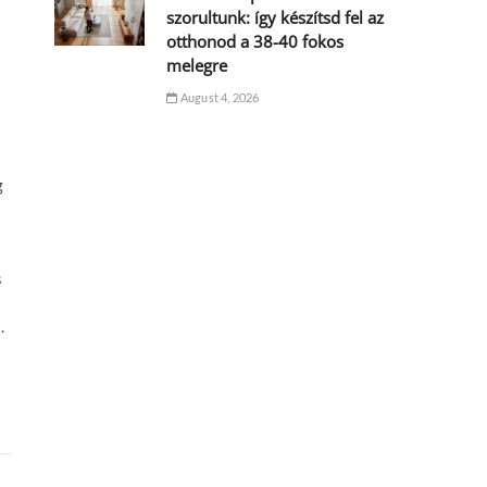
szorultunk: így készítsd fel az
otthonod a 38-40 fokos
melegre
August 4, 2026
g
s
.