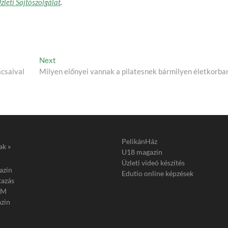
zleti Sajtószolgálat
.
Next
Next
post:
csaival
Milyen előnyei vannak a pilatesnek bármilyen életkorba
PelikánHáz
ak »
U18 magazin
Üzleti videó készítés
azin
Edutio online képzések
tazás
FM
zin