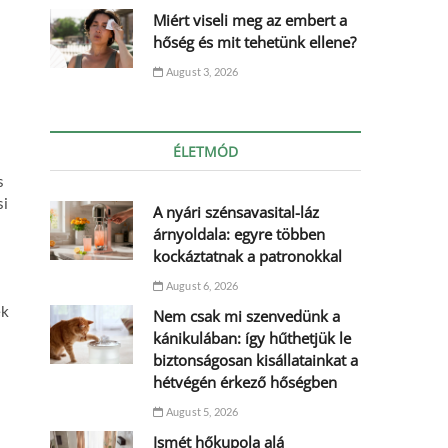
Miért viseli meg az embert a
hőség és mit tehetünk ellene?
August 3, 2026
ÉLETMÓD
s
si
A nyári szénsavasital-láz
árnyoldala: egyre többen
kockáztatnak a patronokkal
August 6, 2026
ek
Nem csak mi szenvedünk a
kánikulában: így hűthetjük le
biztonságosan kisállatainkat a
hétvégén érkező hőségben
August 5, 2026
Ismét hőkupola alá