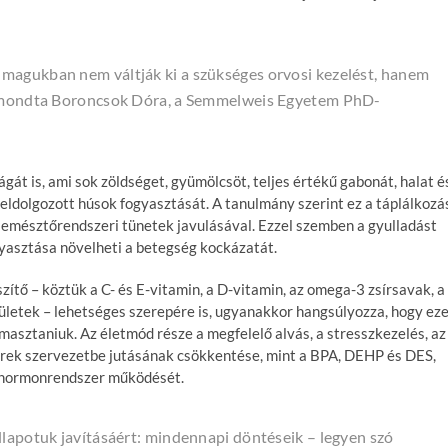
magukban nem váltják ki a szükséges orvosi kezelést, hanem
 – mondta Boroncsok Dóra, a Semmelweis Egyetem PhD-
gát is, ami sok zöldséget, gyümölcsöt, teljes értékű gabonát, halat é
feldolgozott húsok fogyasztását. A tanulmány szerint ez a táplálkozá
 emésztőrendszeri tünetek javulásával. Ezzel szemben a gyulladást
yasztása növelheti a betegség kockázatát.
ítő – köztük a C- és E-vitamin, a D-vitamin, az omega-3 zsírsavak, a
ületek – lehetséges szerepére is, ugyanakkor hangsúlyozza, hogy ez
masztaniuk. Az életmód része a megfelelő alvás, a stresszkezelés, az
zerek szervezetbe jutásának csökkentése, mint a BPA, DEHP és DES,
 hormonrendszer működését.
llapotuk javításáért: mindennapi döntéseik – legyen szó