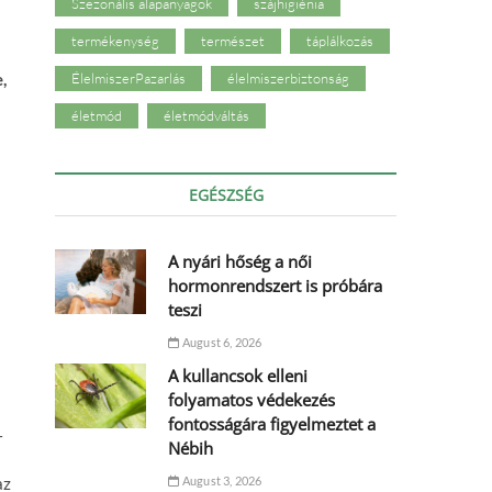
Szezonális alapanyagok
szájhigiénia
termékenység
természet
táplálkozás
m
ÉlelmiszerPazarlás
élelmiszerbiztonság
,
életmód
életmódváltás
EGÉSZSÉG
A nyári hőség a női
hormonrendszert is próbára
teszi
August 6, 2026
A kullancsok elleni
folyamatos védekezés
fontosságára figyelmeztet a
–
Nébih
August 3, 2026
az