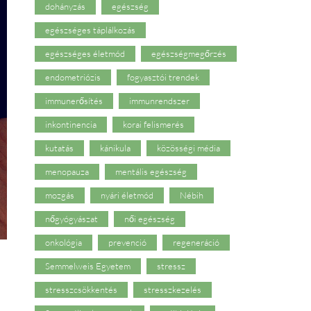
dohányzás
egészség
egészséges táplálkozás
egészséges életmód
egészségmegőrzés
endometriózis
fogyasztói trendek
immunerősítés
immunrendszer
inkontinencia
korai felismerés
kutatás
kánikula
közösségi média
menopauza
mentális egészség
mozgás
nyári életmód
Nébih
nőgyógyászat
női egészség
onkológia
prevenció
regeneráció
Semmelweis Egyetem
stressz
stresszcsökkentés
stresszkezelés