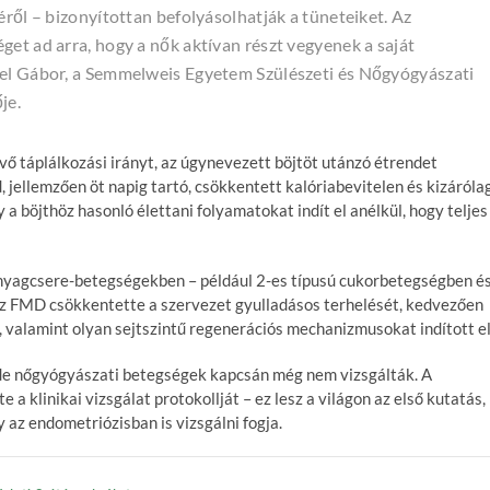
éről – bizonyítottan befolyásolhatják a tüneteiket. Az
get ad arra, hogy a nők aktívan részt vegyenek a saját
bel Gábor, a Semmelweis Egyetem Szülészeti és Nőgyógyászati
je.
vő táplálkozási irányt, az úgynevezett böjtöt utánzó étrendet
 jellemzően öt napig tartó, csökkentett kalóriabevitelen és kizáróla
a böjthöz hasonló élettani folyamatokat indít el anélkül, hogy teljes
 anyagcsere-betegségekben – például 2-es típusú cukorbetegségben é
– az FMD csökkentette a szervezet gyulladásos terhelését, kedvezően
 valamint olyan sejtszintű regenerációs mechanizmusokat indított el
, de nőgyógyászati betegségek kapcsán még nem vizsgálták. A
 klinikai vizsgálat protokollját – ez lesz a világon az első kutatás,
az endometriózisban is vizsgálni fogja.