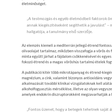
életminőséget.
„A testmozgás és egyéb életmódbeli faktorok ön
annak kiegészítéseként segíthetik a javulást”
hallgatója, a tanulmány első szerzője.
Az elemzés kiemeli a mediterrán jellegű étrend fontossá
olívaolajat tartalmaz, miközben visszafogja a vörös és 
minta együtt járhat a fájdalom csökkenésével és egyes
fokozó étrend és a magas vöröshús tartalmú ételek fog
A publikáció kitér több mikrotápanyag és étrend-kiegész
magnézium, a cink, valamint bizonyos antioxidáns vegy
alkalmazását további klinikai vizsgálatoknak kell alátá
alkoholfogyasztás mérséklése, illetve az olyan vegys
amelyek endokrin diszruptorokként megzavarhatják a
„Fontos üzenet, hogy a betegek tehetnek saját á