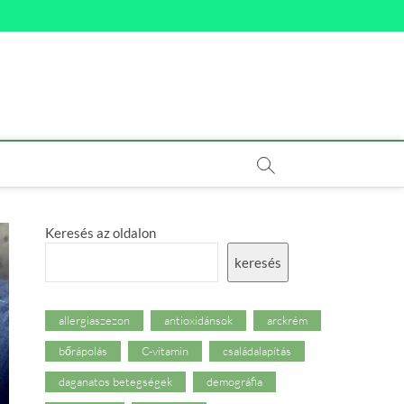
Keresés az oldalon
keresés
allergiaszezon
antioxidánsok
arckrém
bőrápolás
C-vitamin
családalapítás
daganatos betegségek
demográfia