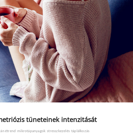
etriózis tüneteinek intenzitását
rán étrend
mikrotápanyagok
stresszkezelés
táplálkozás