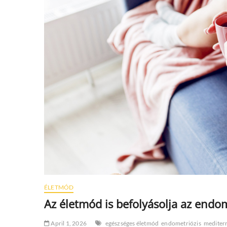
ÉLETMÓD
Az életmód is befolyásolja az endom
April 1, 2026
egészséges életmód
endometriózis
mediter