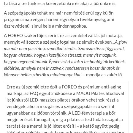
hatása a testünkre, a közérzetünkre és akár a bőrünkre is.
A szépségápolás tehát ma már nem feltétlenül egy külön
program a nap végén, hanem egy olyan tevékenység, ami
észrevétlenül simul bele a mindennapokba.
A FOREO szakértője szerint ez a szemléletváltás jól mutatja,
mennyit változott a szépség fogalma az elmúlt években.
„A glow
ma már nem pusztán kozmetikai kérdés. Szorosan összefügg azzal,
hogyan alszunk, hogyan kezeljük a stresszt, mennyit mozgunk,
hogyan regenerálódunk. Éppen ezért azok a technológiák kerülnek
előtérbe, amelyek nem invazívak, rendszeresen használhatók és
könnyen beilleszthetők a mindennapokba” –
mondja a szakértő.
Erre az új szemléletre épít a FOREO és prémium anti-aging
márkája, az FAQ együttműködése a MAOU Pilates Stúdióval
is: júniustól LED-maszkos pilates órákon vehetnek részt a
vendégek, ahol a mozgás és a szépségápolás szó szerint
ugyanabban az időben történik. A LED-fényterápia a bőr
megjelenését támogatja, míg a pilates a testtudatosságot, a
tartást és a mentális jóllétet erősíti – a kettő együtt pedig
tökéletes példája annak, hogyan kapcsolódik össze a modern