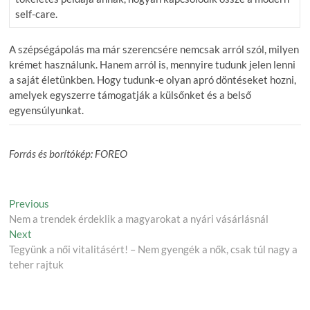
self-care.
A szépségápolás ma már szerencsére nemcsak arról szól, milyen
krémet használunk. Hanem arról is, mennyire tudunk jelen lenni
a saját életünkben. Hogy tudunk-e olyan apró döntéseket hozni,
amelyek egyszerre támogatják a külsőnket és a belső
egyensúlyunkat.
Forrás és borítókép: FOREO
Post
Previous
Previous
post:
Nem a trendek érdeklik a magyarokat a nyári vásárlásnál
navigation
Next
Next
post:
Tegyünk a női vitalitásért! – Nem gyengék a nők, csak túl nagy a
teher rajtuk