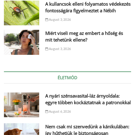
A kullancsok elleni folyamatos védekezés
fontosságára figyelmeztet a Nébih
August 3, 2026
Miért viseli meg az embert a hőség és
mit tehetünk ellene?
August 3, 2026
ÉLETMÓD
A nyári szénsavasital-láz árnyoldala:
egyre többen kockáztatnak a patronokkal
August 6, 2026
Nem csak mi szenvedünk a kánikulában:
így hűthetjük le biztonságosan