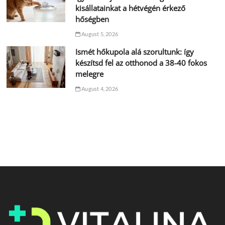
kisállatainkat a hétvégén érkező
hőségben
August 5, 2026
Ismét hőkupola alá szorultunk: így
készítsd fel az otthonod a 38-40 fokos
melegre
August 4, 2026