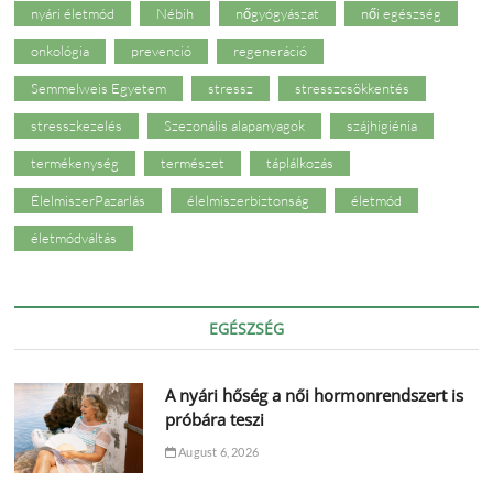
nyári életmód
Nébih
nőgyógyászat
női egészség
onkológia
prevenció
regeneráció
Semmelweis Egyetem
stressz
stresszcsökkentés
stresszkezelés
Szezonális alapanyagok
szájhigiénia
termékenység
természet
táplálkozás
ÉlelmiszerPazarlás
élelmiszerbiztonság
életmód
életmódváltás
EGÉSZSÉG
A nyári hőség a női hormonrendszert is
próbára teszi
August 6, 2026