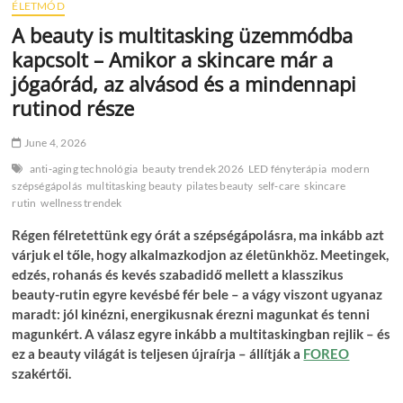
ÉLETMÓD
A beauty is multitasking üzemmódba
kapcsolt – Amikor a skincare már a
jógaórád, az alvásod és a mindennapi
rutinod része
June 4, 2026
anti‑aging technológia
beauty trendek 2026
LED fényterápia
modern
szépségápolás
multitasking beauty
pilates beauty
self‑care
skincare
rutin
wellness trendek
Régen félretettünk egy órát a szépségápolásra, ma inkább azt
várjuk el tőle, hogy alkalmazkodjon az életünkhöz. Meetingek,
edzés, rohanás és kevés szabadidő mellett a klasszikus
beauty-rutin egyre kevésbé fér bele – a vágy viszont ugyanaz
maradt: jól kinézni, energikusnak érezni magunkat és tenni
magunkért. A válasz egyre inkább a multitaskingban rejlik – és
ez a beauty világát is teljesen újraírja – állítják a
FOREO
szakértői.