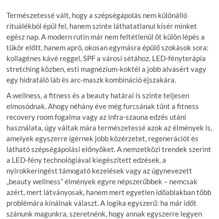
Természetessé vált, hogy a szépségápolás nem különálló
rituálékból épül fel, hanem szinte láthatatlanul kísér minket
egész nap. A modern rutin már nem feltétlenül öt külön lépés a
tükör előtt, hanem apró, okosan egymásra épülő szokások sora:
kollagénes kávé reggel, SPF a városi sétához, LED-fényterápia
stretching közben, esti magnézium-koktél a jobb alvásért vagy
egy hidratáló láb és arc-maszk kombináció éjszakára.
A wellness, a fitness és a beauty határai is szinte teljesen
elmosódnak. Ahogy néhány éve még furcsának tűnt a fitness
recovery room fogalma vagy az infra-szauna edzés utáni
használata, úgy váltak mára természetessé azok az élmények is,
amelyek egyszerre ígérnek jobb közérzetet, regenerációt és
látható szépségápolási előnyöket. A nemzetközi trendek szerint
a LED-fény technológiával kiegészített edzések, a
nyirokkeringést támogató kezelések vagy az úgynevezett
„beauty wellness” élmények egyre népszerűbbek – nemcsak
azért, mert látványosak, hanem mert egyetlen időablakban több
problémára kínálnak választ. A logika egyszerű: ha már időt
szánunk magunkra, szeretnénk, hogy annak egyszerre legyen