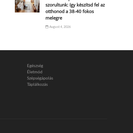
szorultunk: így készítsd fel az
otthonod a 38-40 fokos
melegre
August 4, 2026
Egészség
Életmód
Szépségápolás
Táplálkozás