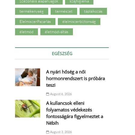
Szezonális alapanyagok
szájhigiénia
termékenység
természet
táplálkozás
ÉlelmiszerPazarlás
élelmiszerbiztonság
életmód
életmódváltás
EGÉSZSÉG
A nyári hőség a női
hormonrendszert is próbára
teszi
August 6, 2026
A kullancsok elleni
folyamatos védekezés
fontosságára figyelmeztet a
Nébih
August 3, 2026