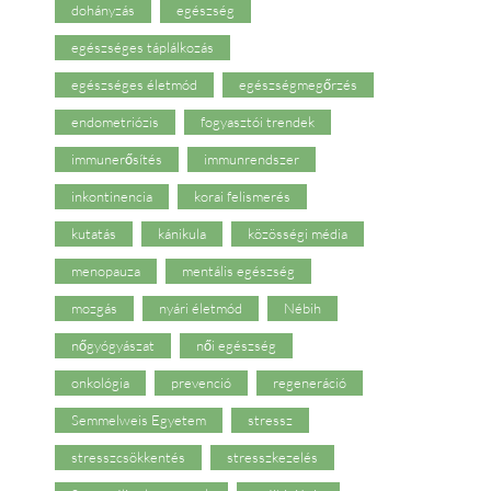
dohányzás
egészség
egészséges táplálkozás
egészséges életmód
egészségmegőrzés
endometriózis
fogyasztói trendek
immunerősítés
immunrendszer
inkontinencia
korai felismerés
kutatás
kánikula
közösségi média
menopauza
mentális egészség
mozgás
nyári életmód
Nébih
nőgyógyászat
női egészség
onkológia
prevenció
regeneráció
Semmelweis Egyetem
stressz
stresszcsökkentés
stresszkezelés