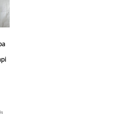
ba
api
és