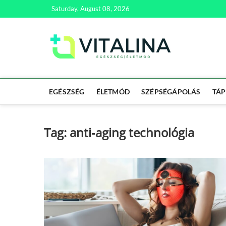
Skip
Saturday, August 08, 2026
to
content
Vitali
EGÉSZSÉG | ÉL
EGÉSZSÉG
ÉLETMÓD
SZÉPSÉGÁPOLÁS
TÁP
Tag:
anti‑aging technológia