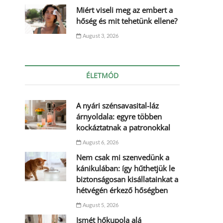
Miért viseli meg az embert a
hőség és mit tehetünk ellene?
August 3, 2026
ÉLETMÓD
A nyári szénsavasital-láz
árnyoldala: egyre többen
kockáztatnak a patronokkal
August 6, 2026
Nem csak mi szenvedünk a
kánikulában: így hűthetjük le
biztonságosan kisállatainkat a
hétvégén érkező hőségben
August 5, 2026
Ismét hőkupola alá