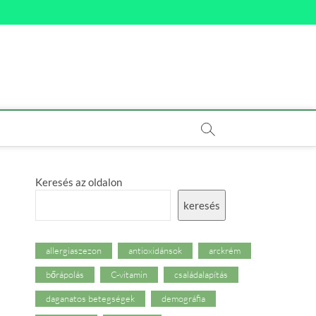
Keresés az oldalon
keresés
allergiaszezon
antioxidánsok
arckrém
bőrápolás
C-vitamin
családalapítás
daganatos betegségek
demográfia