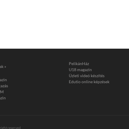
PelikánHáz
ak »
U18 magazin
Üzleti videó készítés
azin
Edutio online képzések
tazás
FM
zin
 right reserved