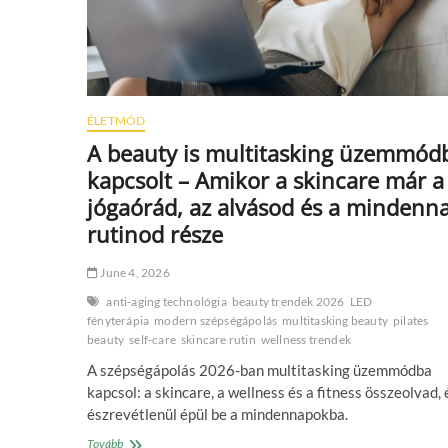
ÉLETMÓD
A beauty is multitasking üzemmód
kapcsolt – Amikor a skincare már a
jógaórád, az alvásod és a mindenn
rutinod része
June 4, 2026
anti‑aging technológia
beauty trendek 2026
LED
fényterápia
modern szépségápolás
multitasking beauty
pilates
beauty
self‑care
skincare rutin
wellness trendek
A szépségápolás 2026-ban multitasking üzemmódba
kapcsol: a skincare, a wellness és a fitness összeolvad, 
észrevétlenül épül be a mindennapokba.
A
Tovább