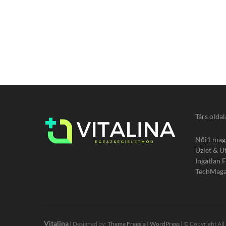
Társ oldal
Női1 mag
Üzlet & U
Ingatlan 
TechMaga
Vitalina
| Designed by:
Theme Freesia
|
WordPress
| © Copyright All