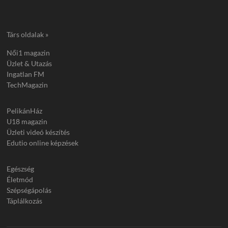
Társ oldalak »
Női1 magazin
Üzlet & Utazás
Ingatlan FM
TechMagazin
PelikánHáz
U18 magazin
Üzleti videó készítés
Edutio online képzések
Egészség
Életmód
Szépségápolás
Táplálkozás