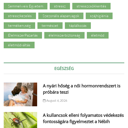
Semmelweis Egyetem
stressz
stresszcsökkentés
stresszkezelés
Szezonális alapanyagok
szájhigiénia
termékenység
természet
táplálkozás
ÉlelmiszerPazarlás
élelmiszerbiztonság
életmód
életmódváltás
EGÉSZSÉG
A nyári hőség a női hormonrendszert is
próbára teszi
August 6, 2026
A kullancsok elleni folyamatos védekezés
fontosságára figyelmeztet a Nébih