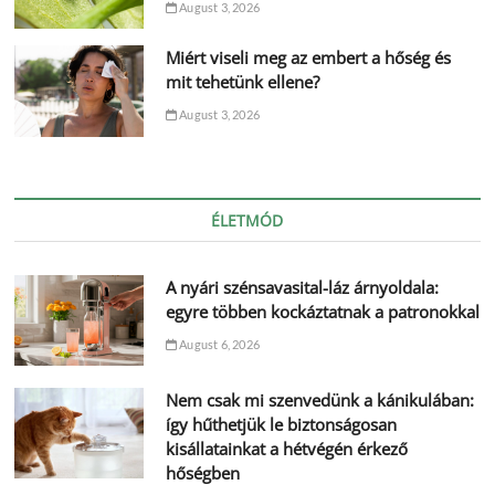
August 3, 2026
Miért viseli meg az embert a hőség és
mit tehetünk ellene?
August 3, 2026
ÉLETMÓD
A nyári szénsavasital-láz árnyoldala:
egyre többen kockáztatnak a patronokkal
August 6, 2026
Nem csak mi szenvedünk a kánikulában:
így hűthetjük le biztonságosan
kisállatainkat a hétvégén érkező
hőségben