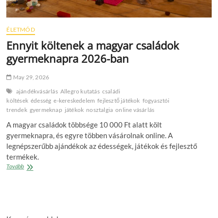
ÉLETMÓD
Ennyit költenek a magyar családok
gyermeknapra 2026-ban
May 29, 2026
ajándékvásárlás
Allegro kutatás
családi
költések
édesség
e‑kereskedelem
fejlesztő játékok
fogyasztói
trendek
gyermeknap
játékok
nosztalgia
online vásárlás
A magyar családok többsége 10 000 Ft alatt költ
gyermeknapra, és egyre többen vásárolnak online. A
legnépszerűbb ajándékok az édességek, játékok és fejlesztő
termékek.
Ennyit
Tovább
költenek
a
magyar
családok
gyermeknapra