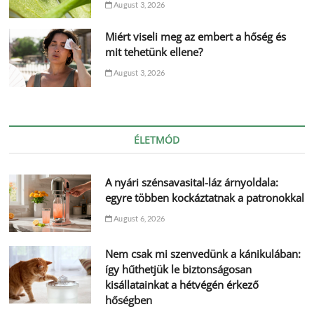
August 3, 2026
Miért viseli meg az embert a hőség és
mit tehetünk ellene?
August 3, 2026
ÉLETMÓD
A nyári szénsavasital-láz árnyoldala:
egyre többen kockáztatnak a patronokkal
August 6, 2026
Nem csak mi szenvedünk a kánikulában:
így hűthetjük le biztonságosan
kisállatainkat a hétvégén érkező
hőségben