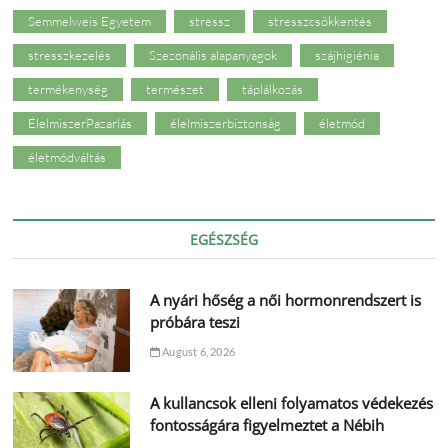
Semmelweis Egyetem
stressz
stresszcsökkentés
stresszkezelés
Szezonális alapanyagok
szájhigiénia
termékenység
természet
táplálkozás
ÉlelmiszerPazarlás
élelmiszerbiztonság
életmód
életmódváltás
EGÉSZSÉG
A nyári hőség a női hormonrendszert is
próbára teszi
August 6, 2026
A kullancsok elleni folyamatos védekezés
fontosságára figyelmeztet a Nébih