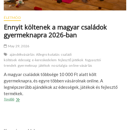
ÉLETMÓD
Ennyit költenek a magyar családok
gyermeknapra 2026-ban
May 29, 2026
ajándékvásárlás
Allegro kutatás
családi
költések
édesség
e‑kereskedelem
fejlesztő játékok
fogyasztói
trendek
gyermeknap
játékok
nosztalgia
online vásárlás
A magyar családok többsége 10 000 Ft alatt költ
gyermeknapra, és egyre többen vásárolnak online. A
legnépszerűbb ajándékok az édességek, játékok és fejlesztő
termékek.
Ennyit
Tovább
költenek
a
magyar
családok
gyermeknapra