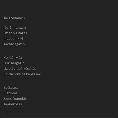
Társ oldalak »
Női1 magazin
Üzlet & Utazás
Ingatlan FM
TechMagazin
PelikánHáz
U18 magazin
Üzleti videó készítés
Edutio online képzések
Egészség
Életmód
Szépségápolás
Táplálkozás