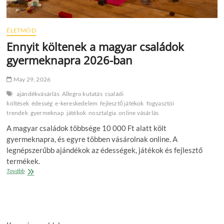
ÉLETMÓD
Ennyit költenek a magyar családok
gyermeknapra 2026-ban
May 29, 2026
ajándékvásárlás
Allegro kutatás
családi
költések
édesség
e‑kereskedelem
fejlesztő játékok
fogyasztói
trendek
gyermeknap
játékok
nosztalgia
online vásárlás
A magyar családok többsége 10 000 Ft alatt költ
gyermeknapra, és egyre többen vásárolnak online. A
legnépszerűbb ajándékok az édességek, játékok és fejlesztő
termékek.
Ennyit
Tovább
költenek
a
magyar
családok
gyermeknapra