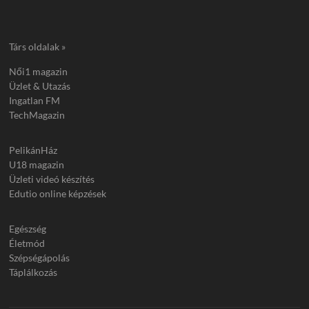
Társ oldalak »
Női1 magazin
Üzlet & Utazás
Ingatlan FM
TechMagazin
PelikánHáz
U18 magazin
Üzleti videó készítés
Edutio online képzések
Egészség
Életmód
Szépségápolás
Táplálkozás