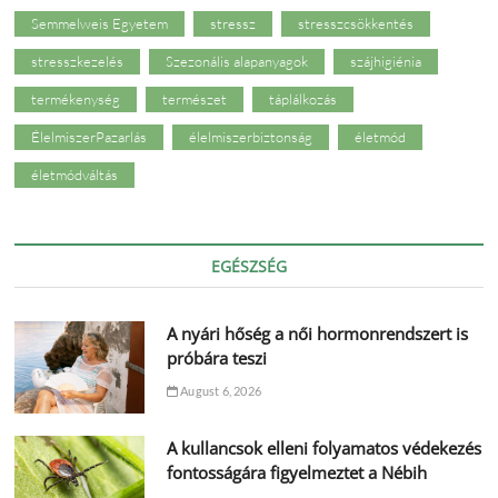
Semmelweis Egyetem
stressz
stresszcsökkentés
stresszkezelés
Szezonális alapanyagok
szájhigiénia
termékenység
természet
táplálkozás
ÉlelmiszerPazarlás
élelmiszerbiztonság
életmód
életmódváltás
EGÉSZSÉG
A nyári hőség a női hormonrendszert is
próbára teszi
August 6, 2026
A kullancsok elleni folyamatos védekezés
fontosságára figyelmeztet a Nébih