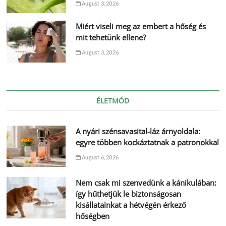
August 3, 2026
Miért viseli meg az embert a hőség és
mit tehetünk ellene?
August 3, 2026
ÉLETMÓD
A nyári szénsavasital-láz árnyoldala:
egyre többen kockáztatnak a patronokkal
August 6, 2026
Nem csak mi szenvedünk a kánikulában:
így hűthetjük le biztonságosan
kisállatainkat a hétvégén érkező
hőségben