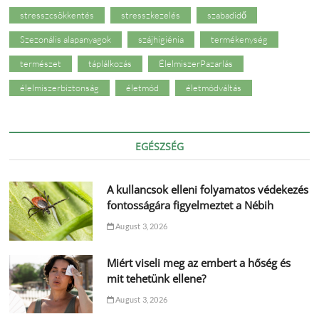
stresszcsökkentés
stresszkezelés
szabadidő
Szezonális alapanyagok
szájhigiénia
termékenység
természet
táplálkozás
ÉlelmiszerPazarlás
élelmiszerbiztonság
életmód
életmódváltás
EGÉSZSÉG
A kullancsok elleni folyamatos védekezés
fontosságára figyelmeztet a Nébih
August 3, 2026
Miért viseli meg az embert a hőség és
mit tehetünk ellene?
August 3, 2026