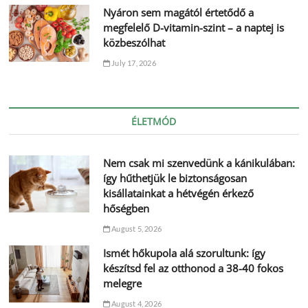
Nyáron sem magától értetődő a
megfelelő D-vitamin-szint – a naptej is
közbeszólhat
July 17, 2026
ÉLETMÓD
Nem csak mi szenvedünk a kánikulában:
így hűthetjük le biztonságosan
kisállatainkat a hétvégén érkező
hőségben
August 5, 2026
Ismét hőkupola alá szorultunk: így
készítsd fel az otthonod a 38-40 fokos
melegre
August 4, 2026