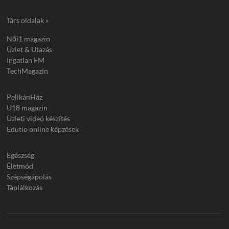
Társ oldalak »
Női1 magazin
Üzlet & Utazás
Ingatlan FM
TechMagazin
PelikánHáz
U18 magazin
Üzleti videó készítés
Edutio online képzések
Egészség
Életmód
Szépségápolás
Táplálkozás