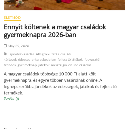
ÉLETMÓD
Ennyit költenek a magyar családok
gyermeknapra 2026-ban
May 29, 2026
ajándékvásárlás
Allegro kutatás
családi
költések
édesség
e‑kereskedelem
fejlesztő játékok
fogyasztói
trendek
gyermeknap
játékok
nosztalgia
online vásárlás
A magyar családok többsége 10 000 Ft alatt költ
gyermeknapra, és egyre többen vásárolnak online. A
legnépszerűbb ajándékok az édességek, játékok és fejlesztő
termékek.
Ennyit
Tovább
költenek
a
magyar
családok
gyermeknapra