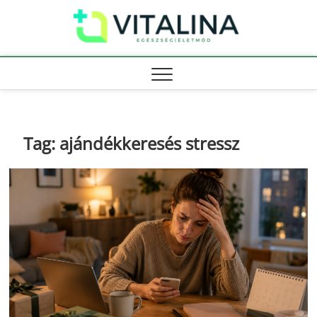
Skip
Vitali
to
EGÉSZSÉG |
ÉLETMÓD
content
Tag:
ajándékkeresés stressz