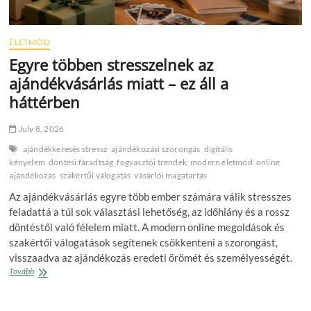
ÉLETMÓD
Egyre többen stresszelnek az
ajándékvásárlás miatt – ez áll a
háttérben
July 8, 2026
ajándékkeresés stressz
ajándékozási szorongás
digitális
kényelem
döntési fáradtság
fogyasztói trendek
modern életmód
online
ajándékozás
szakértői válogatás
vásárlói magatartás
Az ajándékvásárlás egyre több ember számára válik stresszes
feladattá a túl sok választási lehetőség, az időhiány és a rossz
döntéstől való félelem miatt. A modern online megoldások és
szakértői válogatások segítenek csökkenteni a szorongást,
visszaadva az ajándékozás eredeti örömét és személyességét.
Egyre
Tovább
többen
stresszelnek
az