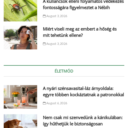
A kullancsok elleni folyamatos védekezés
fontosságára figyelmeztet a Nébih
August 3, 2026
Miért viseli meg az embert a hőség és
mit tehetünk ellene?
August 3, 2026
ÉLETMÓD
A nyári szénsavasital-láz árnyoldala:
egyre többen kockáztatnak a patronokkal
August 6, 2026
Nem csak mi szenvedünk a kánikulában:
így hűthetjük le biztonságosan