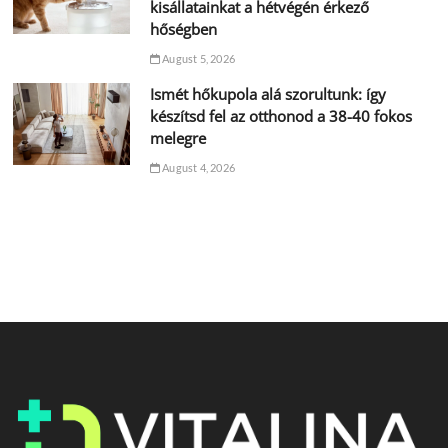
kisállatainkat a hétvégén érkező
hőségben
August 5, 2026
Ismét hőkupola alá szorultunk: így
készítsd fel az otthonod a 38-40 fokos
melegre
August 4, 2026