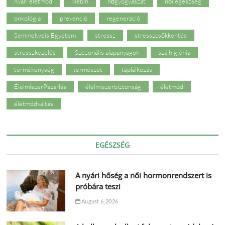
nyári életmód
Nébih
nőgyógyászat
női egészség
onkológia
prevenció
regeneráció
Semmelweis Egyetem
stressz
stresszcsökkentés
stresszkezelés
Szezonális alapanyagok
szájhigiénia
termékenység
természet
táplálkozás
ÉlelmiszerPazarlás
élelmiszerbiztonság
életmód
életmódváltás
EGÉSZSÉG
A nyári hőség a női hormonrendszert is
próbára teszi
August 6, 2026