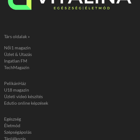
Társ oldalak »
Női1 magazin
Üzlet & Utazás
Ingatlan FM
TechMagazin
PelikánHáz
U18 magazin
Üzleti videó készítés
Edutio online képzések
Egészség
Életmód
Szépségápolás
Táplálkozás