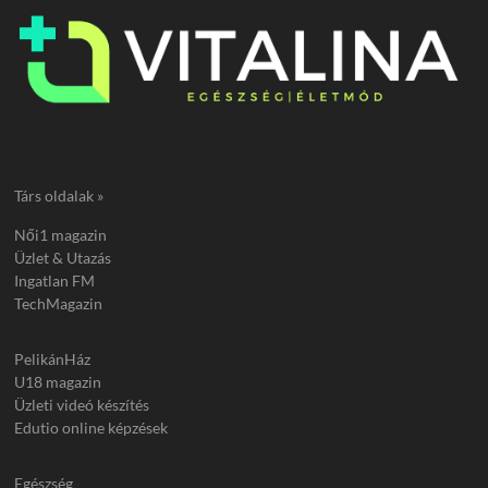
Társ oldalak »
Női1 magazin
Üzlet & Utazás
Ingatlan FM
TechMagazin
PelikánHáz
U18 magazin
Üzleti videó készítés
Edutio online képzések
Egészség