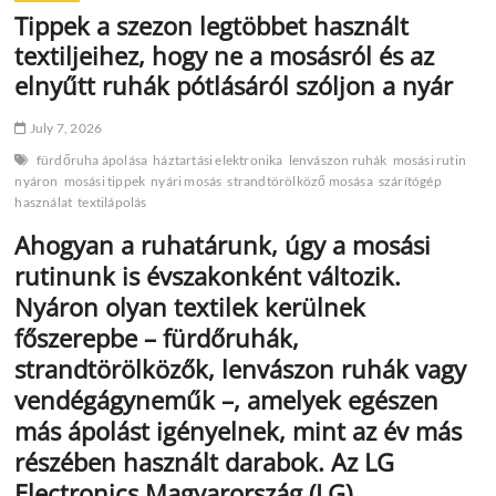
Tippek a szezon legtöbbet használt
textiljeihez, hogy ne a mosásról és az
elnyűtt ruhák pótlásáról szóljon a nyár
July 7, 2026
fürdőruha ápolása
háztartási elektronika
lenvászon ruhák
mosási rutin
nyáron
mosási tippek
nyári mosás
strandtörölköző mosása
szárítógép
használat
textilápolás
Ahogyan a ruhatárunk, úgy a mosási
rutinunk is évszakonként változik.
Nyáron olyan textilek kerülnek
főszerepbe – fürdőruhák,
strandtörölközők, lenvászon ruhák vagy
vendégágyneműk –, amelyek egészen
más ápolást igényelnek, mint az év más
részében használt darabok. Az LG
Electronics Magyarország (LG)