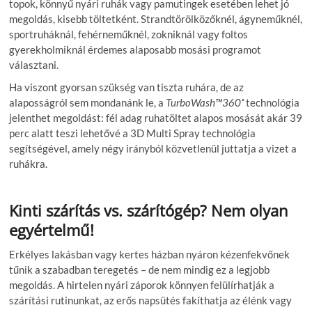
topok, könnyű nyári ruhák vagy pamutingek esetében lehet jó
megoldás, kisebb töltetként. Strandtörölközőknél, ágyneműknél,
sportruháknál, fehérneműknél, zokniknál vagy foltos
gyerekholmiknál érdemes alaposabb mosási programot
választani.
Ha viszont gyorsan szükség van tiszta ruhára, de az
alaposságról sem mondanánk le, a
TurboWash™360˚
technológia
jelenthet megoldást: fél adag ruhatöltet alapos mosását akár 39
perc alatt teszi lehetővé a 3D Multi Spray technológia
segítségével, amely négy irányból közvetlenül juttatja a vizet a
ruhákra.
Kinti szárítás vs. szárítógép? Nem olyan
egyértelmű!
Erkélyes lakásban vagy kertes házban nyáron kézenfekvőnek
tűnik a szabadban teregetés – de nem mindig ez a legjobb
megoldás. A hirtelen nyári záporok könnyen felülírhatják a
szárítási rutinunkat, az erős napsütés fakíthatja az élénk vagy