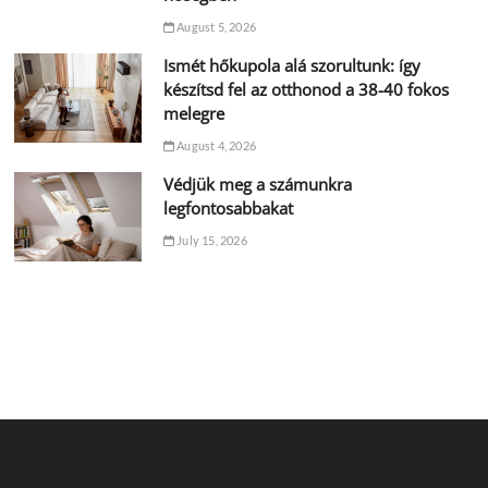
August 5, 2026
Ismét hőkupola alá szorultunk: így
készítsd fel az otthonod a 38-40 fokos
melegre
August 4, 2026
Védjük meg a számunkra
legfontosabbakat
July 15, 2026