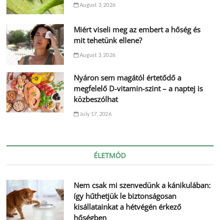
August 3, 2026
Miért viseli meg az embert a hőség és
mit tehetünk ellene?
August 3, 2026
Nyáron sem magától értetődő a
megfelelő D-vitamin-szint – a naptej is
közbeszólhat
July 17, 2026
ÉLETMÓD
Nem csak mi szenvedünk a kánikulában:
így hűthetjük le biztonságosan
kisállatainkat a hétvégén érkező
hőségben