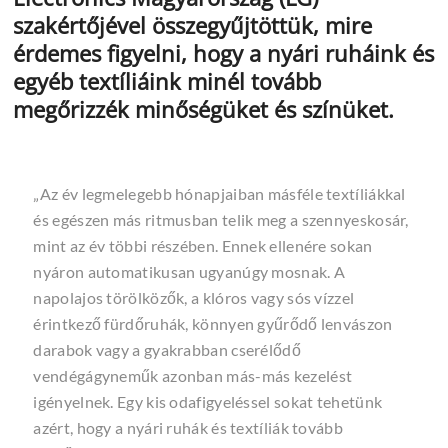
szakértőjével összegyűjtöttük, mire
érdemes figyelni, hogy a nyári ruháink és
egyéb textíliáink minél tovább
megőrizzék minőségüket és színüket.
„Az év legmelegebb hónapjaiban másféle textíliákkal
és egészen más ritmusban telik meg a szennyeskosár,
mint az év többi részében. Ennek ellenére sokan
nyáron automatikusan ugyanúgy mosnak. A
napolajos törölközők, a klóros vagy sós vízzel
érintkező fürdőruhák, könnyen gyűrődő lenvászon
darabok vagy a gyakrabban cserélődő
vendégágyneműk azonban más-más kezelést
igényelnek. Egy kis odafigyeléssel sokat tehetünk
azért, hogy a nyári ruhák és textíliák tovább