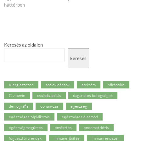
háttérben
Keresés az oldalon
keresés
allergiaszezon
antioxidánsok
arckrém
bőrápolás
C-vitamin
családalapítás
daganatos betegségek
demográfia
dohányzás
egészség
egészséges táplálkozás
egészséges életmód
egészségmegőrzés
emésztés
endometriózis
fogyasztói trendek
immunerősítés
immunrendszer