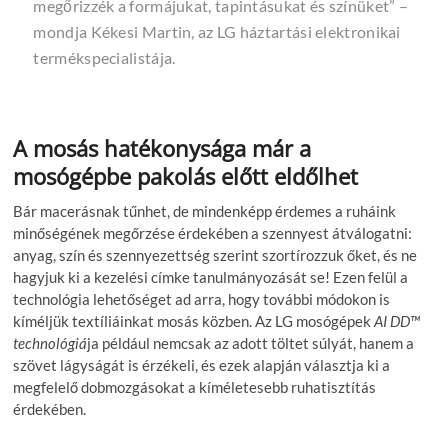
megőrizzék a formájukat, tapintásukat és színüket”
–
mondja Kékesi Martin, az LG háztartási elektronikai
termékspecialistája.
A mosás hatékonysága már a
mosógépbe pakolás előtt eldőlhet
Bár macerásnak tűnhet, de mindenképp érdemes a ruháink
minőségének megőrzése érdekében a szennyest átválogatni:
anyag, szín és szennyezettség szerint szortírozzuk őket, és ne
hagyjuk ki a kezelési címke tanulmányozását se! Ezen felül a
technológia lehetőséget ad arra, hogy további módokon is
kíméljük textíliáinkat mosás közben. Az LG mosógépek
AI DD™
technológiá
ja például nemcsak az adott töltet súlyát, hanem a
szövet lágyságát is érzékeli, és ezek alapján választja ki a
megfelelő dobmozgásokat a kíméletesebb ruhatisztítás
érdekében.