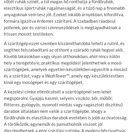
sötét ruhák színét, a túl magas hő ronthatja a fürdőruhák,
elasztikus sportruhák rugalmasságát, és a tűző nap a finomabb
anyagoknak sem tesz jót. Ezeket inkább árnyékban, kifordítva,
formára igazítva érdemes szárítani. A szabadban ráadásul
pollenek, por és városi szennyeződések is megtapadhatnak a
frissen mosott textileken.
A szárítógép ezzel szemben kiszámíthatóbbá teheti a rutint, és
segíthet felszabadítani az otthont a száradó ruhák hegyei alól.
Kisebb lakásokban vagy olyan otthonokban, ahol nincs külön
hely a teregetésre, praktikus megoldást jelenthetnek a mosó-
szárítógépek, amelyek egyetlen készülékben egyesítik a mosást
és a szárítást, vagy a
WashTower™
, amely egy készüléktestben
kínál egy mosógépet és egy szárítógépet.
A kezelési címke ellenőrzését a szárítógépnél sem lehet
megspórolni. Gyapjú, kasmír, selyem, viszkóz, bőr, műbőr,
flitteres, gyöngyös, nyomott mintás vagy ragasztott díszítésű
darabok általában nem valók a szárítógépbe, ahogy a
fürdőruhák és elasztikus darabok esetében is jobb az óvatosság.
A törölközők, ágyneműk és pamutholmik viszont jól
illeszkedhetnek a gépi szárítási rutinba. A modern hőszivattyús