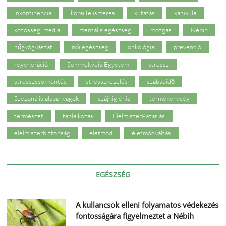
inkontinencia
korai felismerés
kutatás
kánikula
közösségi média
mentális egészség
mozgás
Nébih
nőgyógyászat
női egészség
onkológia
prevenció
regeneráció
Semmelweis Egyetem
stressz
stresszcsökkentés
stresszkezelés
szabadidő
Szezonális alapanyagok
szájhigiénia
termékenység
természet
táplálkozás
ÉlelmiszerPazarlás
élelmiszerbiztonság
életmód
életmódváltás
EGÉSZSÉG
A kullancsok elleni folyamatos védekezés
fontosságára figyelmeztet a Nébih