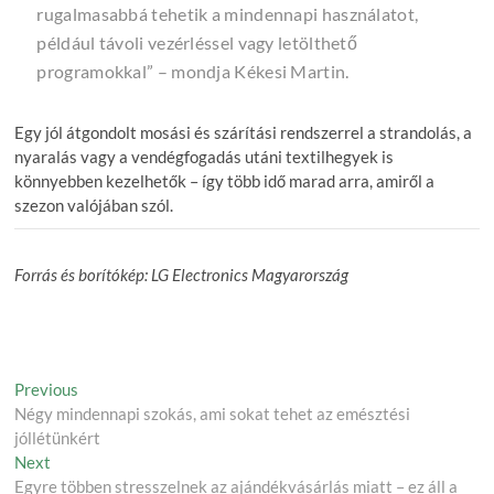
rugalmasabbá tehetik a mindennapi használatot,
például távoli vezérléssel vagy letölthető
programokkal”
– mondja Kékesi Martin.
Egy jól átgondolt mosási és szárítási rendszerrel a strandolás, a
nyaralás vagy a vendégfogadás utáni textilhegyek is
könnyebben kezelhetők – így több idő marad arra, amiről a
szezon valójában szól.
Forrás és borítókép: LG Electronics Magyarország
Post
Previous
Previous
post:
Négy mindennapi szokás, ami sokat tehet az emésztési
navigation
jóllétünkért
Next
Next
post:
Egyre többen stresszelnek az ajándékvásárlás miatt – ez áll a