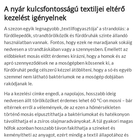
A nyár kulcsfontosságú textiljei eltérő
kezelést igényelnek
A szezon egyik legnagyobb „textilfogyasztója” a strandolás: a
fürdőlepedők, strandtörölközők és fürdőruhák szinte állandó
használatban vannak. Fontos, hogy ezek ne maradjanak sokáig
nedvesen a strandtáskában vagy a szennyesben. Emellett az
előbbieket mosás előtt érdemes kirázni, hogy a homok és az
apró szennyeződések ne a mosógépben kössenek ki, a
fürdőruhát pedig célszerű kézzel átöblíteni, hogy a só és egyéb
szemmel nem látható baktériumok ne a mosógép dobjában
rakódjanak le.
Ha a kezelési címke engedi, a napolajos, hosszabb ideig
nedvesen állt törölközőket érdemes lehet 60 °C-on mosni – bár
eltérnek erről a vélemények, de az ezen a hőmérsékleten
történő mosás elpusztíthatja a baktériumokat és hatékonyon
távolíthatja el a zsíros olajmaradványokat. A túl gyakori magas
hőfok azonban hosszabb távon fakíthatja a színeket és
keményítheti az anyagot, ezért mindig a textil állapotához és