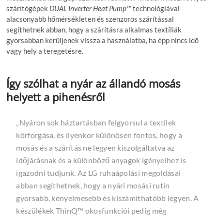
szárítógépek
DUAL Inverter Heat Pump™
technológiával
alacsonyabb hőmérsékleten és szenzoros szárítással
segíthetnek abban, hogy a szárításra alkalmas textíliák
gyorsabban kerüljenek vissza a használatba, ha épp nincs idő
vagy hely a teregetésre.
Így szólhat a nyár az állandó mosás
helyett a pihenésről
„Nyáron sok háztartásban felgyorsul a textilek
körforgása, és ilyenkor különösen fontos, hogy a
mosás és a szárítás ne legyen kiszolgáltatva az
időjárásnak és a különböző anyagok igényeihez is
igazodni tudjunk. Az LG ruhaápolási megoldásai
abban segíthetnek, hogy a nyári mosási rutin
gyorsabb, kényelmesebb és kiszámíthatóbb legyen. A
készülékek ThinQ™ okosfunkciói pedig még