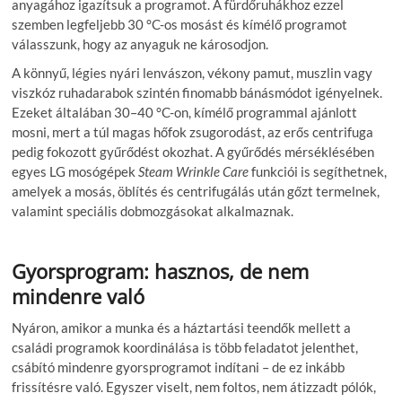
anyagához igazítsuk a programot. A fürdőruhákhoz ezzel
szemben legfeljebb 30 °C-os mosást és kímélő programot
válasszunk, hogy az anyaguk ne károsodjon.
A könnyű, légies nyári lenvászon, vékony pamut, muszlin vagy
viszkóz ruhadarabok szintén finomabb bánásmódot igényelnek.
Ezeket általában 30–40 °C-on, kímélő programmal ajánlott
mosni, mert a túl magas hőfok zsugorodást, az erős centrifuga
pedig fokozott gyűrődést okozhat. A gyűrődés mérséklésében
egyes LG mosógépek
Steam Wrinkle Care
funkciói is segíthetnek,
amelyek a mosás, öblítés és centrifugálás után gőzt termelnek,
valamint speciális dobmozgásokat alkalmaznak.
Gyorsprogram: hasznos, de nem
mindenre való
Nyáron, amikor a munka és a háztartási teendők mellett a
családi programok koordinálása is több feladatot jelenthet,
csábító mindenre gyorsprogramot indítani – de ez inkább
frissítésre való. Egyszer viselt, nem foltos, nem átizzadt pólók,