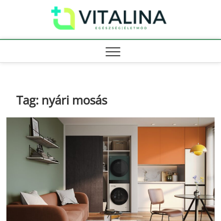
Skip
Vitali
to
EGÉSZSÉG |
ÉLETMÓD
content
Tag:
nyári mosás