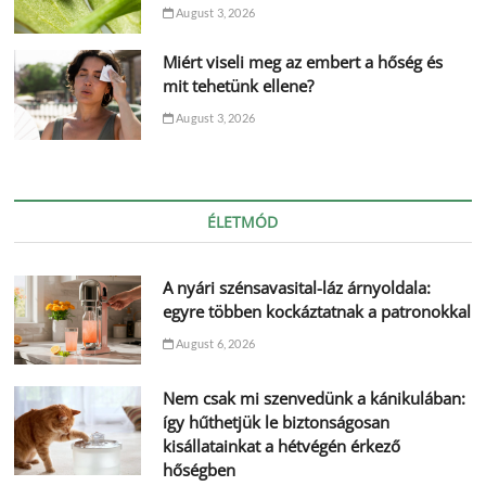
August 3, 2026
Miért viseli meg az embert a hőség és
mit tehetünk ellene?
August 3, 2026
ÉLETMÓD
A nyári szénsavasital-láz árnyoldala:
egyre többen kockáztatnak a patronokkal
August 6, 2026
Nem csak mi szenvedünk a kánikulában:
így hűthetjük le biztonságosan
kisállatainkat a hétvégén érkező
hőségben