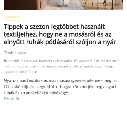
ÉLETMÓD
Tippek a szezon legtöbbet használt
textiljeihez, hogy ne a mosásról és az
elnyűtt ruhák pótlásáról szóljon a nyár
July 7, 2026
fürdőruha ápolása
háztartási elektronika
lenvászon ruhák
mosási rutin
nyáron
mosási tippek
nyári mosás
strandtörölköző mosása
szárítógép
használat
textilápolás
Nyáron más textíliák és más mosási igények jelennek meg: az
LG szakértője összegyűjtötte, hogyan őrizhetjük meg a nyári
ruhák és strandkellékek minőségét.
Tippek
Tovább
a
szezon
legtöbbet
használt
textiljeihez,