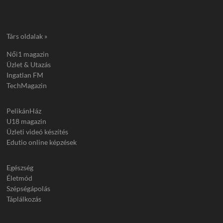
Társ oldalak »
Női1 magazin
Üzlet & Utazás
Ingatlan FM
TechMagazin
PelikánHáz
U18 magazin
Üzleti videó készítés
Edutio online képzések
Egészség
Életmód
Szépségápolás
Táplálkozás