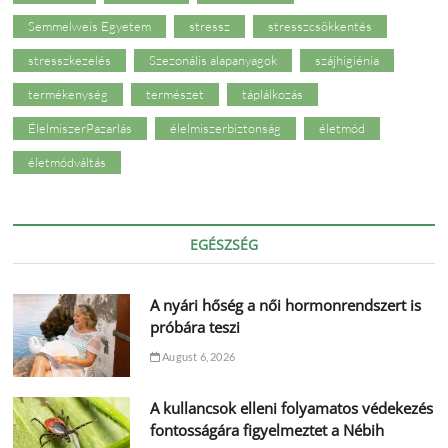
Semmelweis Egyetem
stressz
stresszcsökkentés
stresszkezelés
Szezonális alapanyagok
szájhigiénia
termékenység
természet
táplálkozás
ÉlelmiszerPazarlás
élelmiszerbiztonság
életmód
életmódváltás
EGÉSZSÉG
A nyári hőség a női hormonrendszert is
próbára teszi
August 6, 2026
A kullancsok elleni folyamatos védekezés
fontosságára figyelmeztet a Nébih