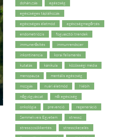
dohányzás
egészség
egészséges táplálkozás
egészséges életmód
egészségmegőrzés
endometriózis
fogyasztói trendek
immunerősítés
immunrendszer
inkontinencia
korai felismerés
kutatás
kánikula
közösségi média
menopauza
mentális egészség
mozgás
nyári életmód
Nébih
nőgyógyászat
női egészség
onkológia
prevenció
regeneráció
Semmelweis Egyetem
stressz
stresszcsökkentés
stresszkezelés