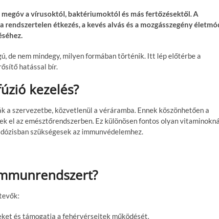
megóv a vírusoktól, baktériumoktól és más fertőzésektől. A
, a rendszertelen étkezés, a kevés alvás és a mozgásszegény életmó
éséhez.
, de nem mindegy, milyen formában történik. Itt lép előtérbe a
ősítő hatással bír.
úzió kezelés?
ák a szervezetbe, közvetlenül a véráramba. Ennek köszönhetően a
k el az emésztőrendszerben. Ez különösen fontos olyan vitaminokná
b dózisban szükségesek az immunvédelemhez.
 immunrendszert?
tevők:
teket és támogatja a fehérvérsejtek működését.