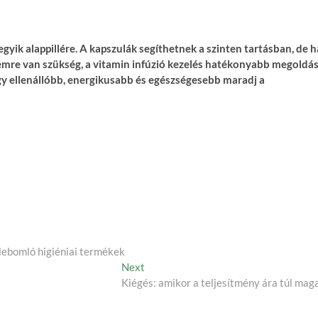
ik alappillére. A kapszulák segíthetnek a szinten tartásban, de h
lemre van szükség, a vitamin infúzió kezelés hatékonyabb megoldás
gy ellenállóbb, energikusabb és egészségesebb maradj a
lebomló higiéniai termékek
Next
Next
post:
Kiégés: amikor a teljesítmény ára túl mag