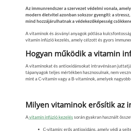
Az immunrendszer a szervezet védelmi vonala, amely 
modern életvitel azonban sokszor gyengíti: a stressz
mind hozzájárulhatnak a védekezőképesség csökken
A vitaminok és ásványi anyagok pótlása kulcsfontosságú
vitamin infúzió kezelés, amely célzott és gyors immuner
Hogyan működik a vitamin inf
A vitaminokat és antioxidánsokat intravénásan juttatj
tápanyagok teljes mértékben hasznosulnak, nem veszne
mint a C-vitamin vagy a B-vitaminok, amelyek nagyob
Milyen vitaminok erősítik az
A
vitamin infúzió kezelés
során gyakran használt össze
C-vitamin: erős antioxidáns, amely védi a sej