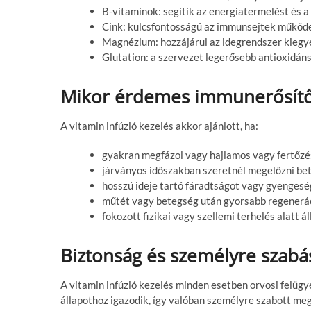
B-vitaminok: segítik az energiatermelést és a
Cink: kulcsfontosságú az immunsejtek működ
Magnézium: hozzájárul az idegrendszer kieg
Glutation: a szervezet legerősebb antioxidáns
Mikor érdemes immunerősítő i
A vitamin infúzió kezelés akkor ajánlott, ha:
gyakran megfázol vagy hajlamos vagy fertőzé
járványos időszakban szeretnél megelőzni be
hosszú ideje tartó fáradtságot vagy gyengesé
műtét vagy betegség után gyorsabb regenerác
fokozott fizikai vagy szellemi terhelés alatt ál
Biztonság és személyre szabá
A vitamin infúzió kezelés minden esetben orvosi felügye
állapothoz igazodik, így valóban személyre szabott me