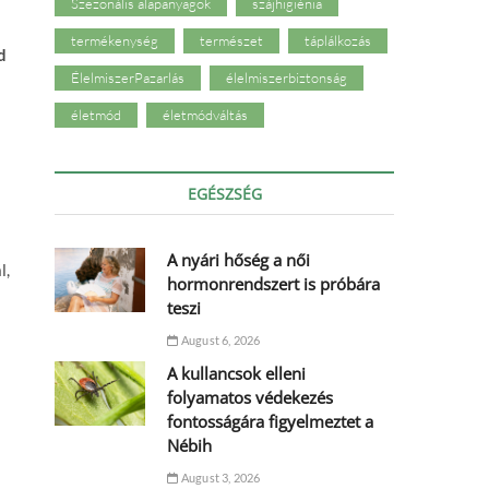
Szezonális alapanyagok
szájhigiénia
termékenység
természet
táplálkozás
d
ÉlelmiszerPazarlás
élelmiszerbiztonság
életmód
életmódváltás
EGÉSZSÉG
A nyári hőség a női
l,
hormonrendszert is próbára
teszi
August 6, 2026
A kullancsok elleni
folyamatos védekezés
fontosságára figyelmeztet a
Nébih
August 3, 2026