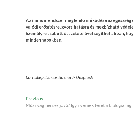
Az immunrendszer megfelelő működése az egészség egy
valódi erősítésre, gyors hatásra és megbízható véde
Személyre szabott összetételével segíthet abban, ho
mindennapokban.
borítókép: Darius Bashar // Unsplash
Post
Previous
Previous
post:
Műanyagmentes jövő? Így nyernek teret a biológiailag 
navigation