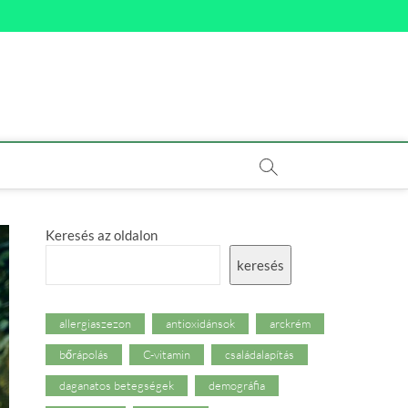
Keresés az oldalon
keresés
allergiaszezon
antioxidánsok
arckrém
bőrápolás
C-vitamin
családalapítás
daganatos betegségek
demográfia