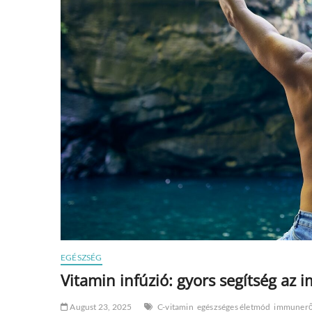
EGÉSZSÉG
Vitamin infúzió: gyors segítség a
August 23, 2025
C-vitamin
egészséges életmód
immunerő