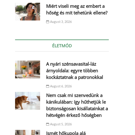
Miért viseli meg az embert a
hőség és mit tehetünk ellene?
August 3, 2026
ÉLETMÓD
A nyári szénsavasital-láz
árnyoldala: egyre többen
kockáztatnak a patronokkal
August 6, 2026
Nem csak mi szenvedünk a
kánikulában: így hűthetjük le
biztonságosan kisállatainkat a
hétvégén érkező hőségben
August 5, 2026
Ismét hőkupola alá