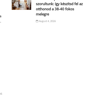
szorultunk: így készítsd fel az
otthonod a 38-40 fokos
melegre
a
.
August 4, 2026
as