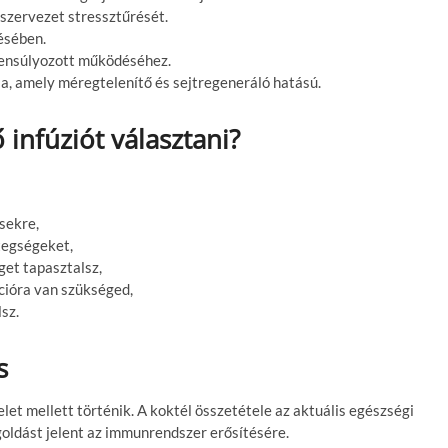
 szervezet stressztűrését.
ésében.
yensúlyozott működéséhez.
a, amely méregtelenítő és sejtregeneráló hatású.
nfúziót választani?
sekre,
tegségeket,
get tapasztalsz,
ióra van szükséged,
lsz.
s
let mellett történik. A koktél összetétele az aktuális egészségi
goldást jelent az immunrendszer erősítésére.