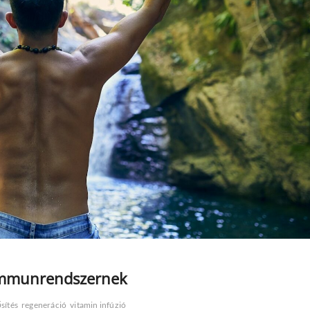
z immunrendszernek
sítés
regeneráció
vitamin infúzió