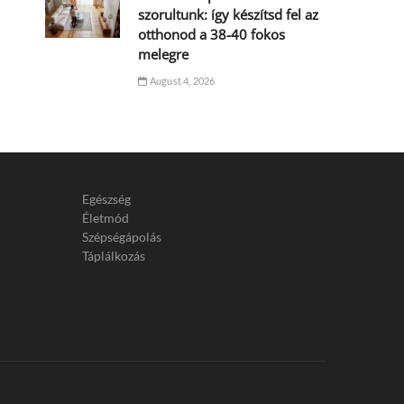
szorultunk: így készítsd fel az
otthonod a 38-40 fokos
melegre
August 4, 2026
Egészség
Életmód
Szépségápolás
Táplálkozás