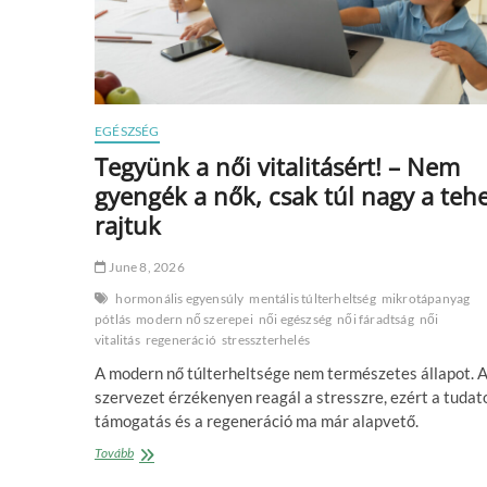
EGÉSZSÉG
Tegyünk a női vitalitásért! – Nem
gyengék a nők, csak túl nagy a teh
rajtuk
June 8, 2026
hormonális egyensúly
mentális túlterheltség
mikrotápanyag
pótlás
modern nő szerepei
női egészség
női fáradtság
női
vitalitás
regeneráció
stresszterhelés
A modern nő túlterheltsége nem természetes állapot. A
szervezet érzékenyen reagál a stresszre, ezért a tudat
támogatás és a regeneráció ma már alapvető.
Tegyünk
Tovább
a