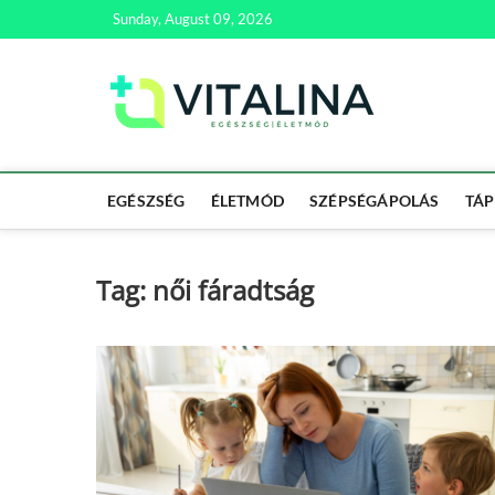
Skip
Sunday, August 09, 2026
to
content
Vitali
EGÉSZSÉG | ÉL
EGÉSZSÉG
ÉLETMÓD
SZÉPSÉGÁPOLÁS
TÁP
Tag:
női fáradtság