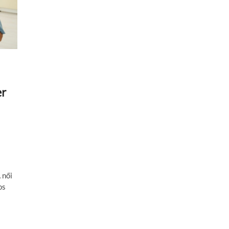
er
 női
os