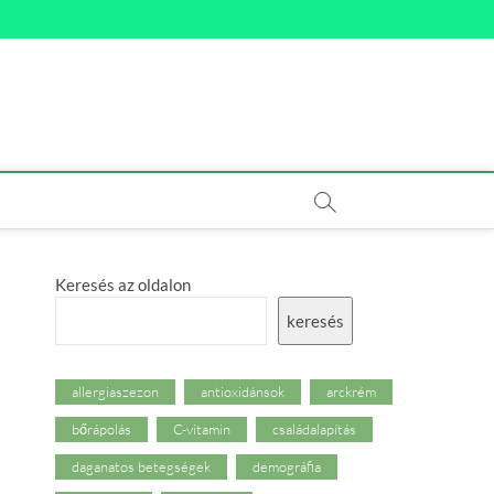
Keresés az oldalon
keresés
allergiaszezon
antioxidánsok
arckrém
bőrápolás
C-vitamin
családalapítás
daganatos betegségek
demográfia