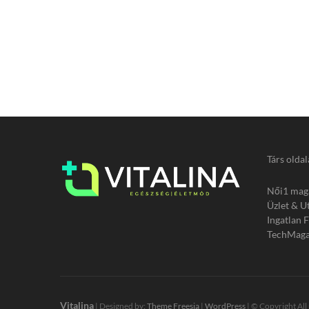
Társ oldal
Női1 mag
Üzlet & U
Ingatlan 
TechMaga
Vitalina
| Designed by:
Theme Freesia
|
WordPress
| © Copyright All