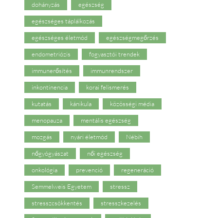
dohányzás
egészség
egészséges táplálkozás
egészséges életmód
egészségmegőrzés
endometriózis
fogyasztói trendek
immunerősítés
immunrendszer
inkontinencia
korai felismerés
kutatás
kánikula
közösségi média
menopauza
mentális egészség
mozgás
nyári életmód
Nébih
nőgyógyászat
női egészség
onkológia
prevenció
regeneráció
Semmelweis Egyetem
stressz
stresszcsökkentés
stresszkezelés