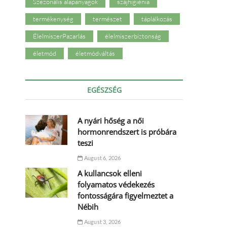
Szezonális alapanyagok
szájhigiénia
termékenység
természet
táplálkozás
ÉlelmiszerPazarlás
élelmiszerbiztonság
életmód
életmódváltás
EGÉSZSÉG
A nyári hőség a női
hormonrendszert is próbára
teszi
August 6, 2026
A kullancsok elleni
folyamatos védekezés
fontosságára figyelmeztet a
Nébih
August 3, 2026