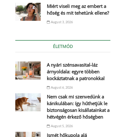
Miért viseli meg az embert a
hőség és mit tehetünk ellene?
August 3, 2026
ÉLETMÓD
A nyári szénsavasital-láz
árnyoldala: egyre többen
kockáztatnak a patronokkal
August 6, 2026
Nem csak mi szenvedünk a
kánikulában: így hűthetjük le
biztonságosan kisállatainkat a
hétvégén érkező hőségben
August 5, 2026
Ismét hőkupola alá