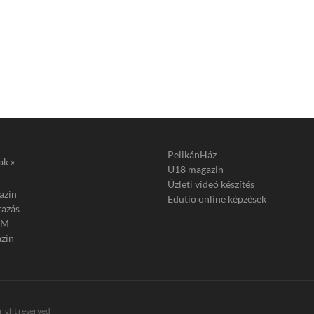
PelikánHáz
ak »
U18 magazin
Üzleti videó készítés
azin
Edutio online képzések
tazás
FM
zin
 right reserved