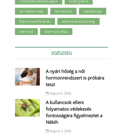
Szezonális alapanyagok
szájhigiénia
termékenység
természet
táplálkozás
ÉlelmiszerPazarlás
élelmiszerbiztonság
életmód
életmódváltás
EGÉSZSÉG
A nyári hőség a női
hormonrendszert is próbára
teszi
August 6, 2026
A kullancsok elleni
folyamatos védekezés
fontosságára figyelmeztet a
Nébih
August 3, 2026