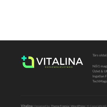
Társ oldal
Női1 mag
Üzlet & U
Ingatlan 
TechMaga
Vitalina
| Designed by:
Theme Freesia
|
WordPress
| © Copyright All