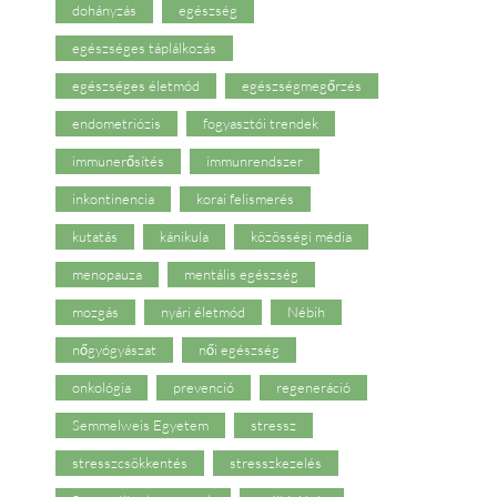
dohányzás
egészség
egészséges táplálkozás
egészséges életmód
egészségmegőrzés
endometriózis
fogyasztói trendek
immunerősítés
immunrendszer
inkontinencia
korai felismerés
kutatás
kánikula
közösségi média
menopauza
mentális egészség
mozgás
nyári életmód
Nébih
nőgyógyászat
női egészség
onkológia
prevenció
regeneráció
Semmelweis Egyetem
stressz
stresszcsökkentés
stresszkezelés