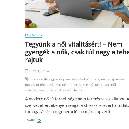
EGÉSZSÉG
Tegyünk a női vitalitásért! – Nem
gyengék a nők, csak túl nagy a teh
rajtuk
June 8, 2026
hormonális egyensúly
mentális túlterheltség
mikrotápanyag
pótlás
modern nő szerepei
női egészség
női fáradtság
női
vitalitás
regeneráció
stresszterhelés
A modern nő túlterheltsége nem természetes állapot. A
szervezet érzékenyen reagál a stresszre, ezért a tudat
támogatás és a regeneráció ma már alapvető.
Tegyünk
Tovább
a