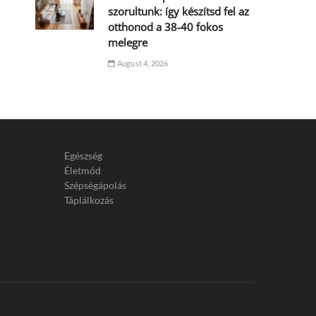
szorultunk: így készítsd fel az
otthonod a 38-40 fokos
melegre
August 4, 2026
Egészség
Életmód
Szépségápolás
Táplálkozás