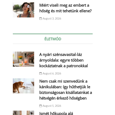
Miért viseli meg az embert a
hőség és mit tehetünk ellene?
August 3, 2026
ÉLETMÓD
A nyári szénsavasital-láz
árnyoldala: egyre többen
kockáztatnak a patronokkal
August 6, 2026
Nem csak mi szenvedünk a
kánikulában: így hűthetjük le
biztonságosan kisállatainkat a
hétvégén érkező hőségben
August 5, 2026
Ismét hőkupola alá