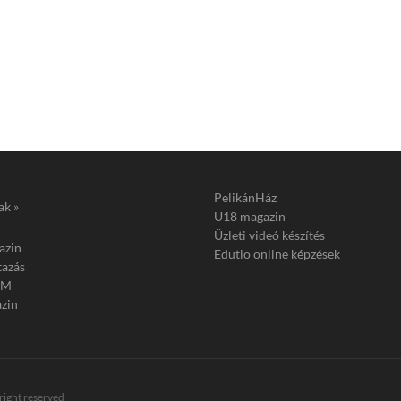
PelikánHáz
ak »
U18 magazin
Üzleti videó készítés
azin
Edutio online képzések
tazás
FM
zin
 right reserved