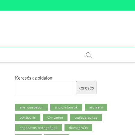
Keresés az oldalon
keresés
allergiaszezon
antioxidánsok
arckrém
bőrápolás
C-vitamin
családalapítás
daganatos betegségek
demográfia