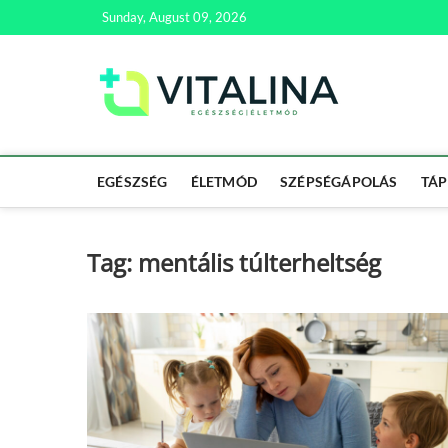
Skip
Sunday, August 09, 2026
to
content
Vitali
EGÉSZSÉG | ÉL
EGÉSZSÉG
ÉLETMÓD
SZÉPSÉGÁPOLÁS
TÁP
Tag:
mentális túlterheltség