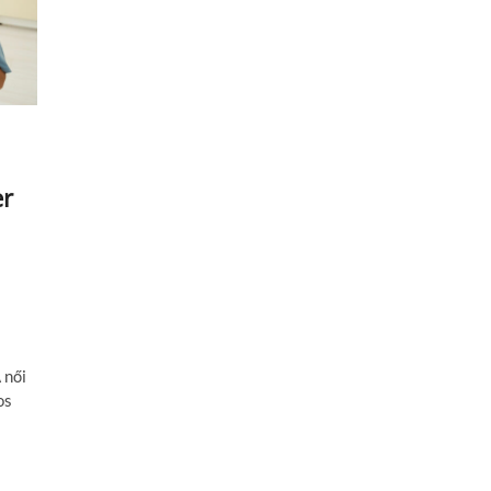
er
 női
os