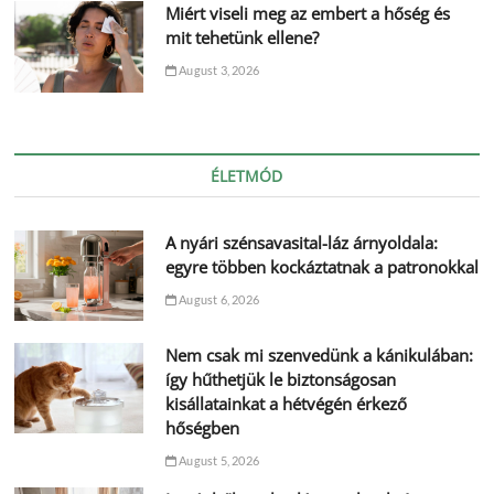
Miért viseli meg az embert a hőség és
mit tehetünk ellene?
August 3, 2026
ÉLETMÓD
A nyári szénsavasital-láz árnyoldala:
egyre többen kockáztatnak a patronokkal
August 6, 2026
Nem csak mi szenvedünk a kánikulában:
így hűthetjük le biztonságosan
kisállatainkat a hétvégén érkező
hőségben
August 5, 2026