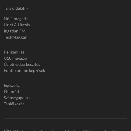
Társ oldalak »
Női1 magazin
Üzlet & Utazás
Ingatlan FM
TechMagazin
PelikánHáz
U18 magazin
Üzleti videó készítés
Edutio online képzések
Egészség
Életmód
Szépségápolás
Táplálkozás
Vitalina