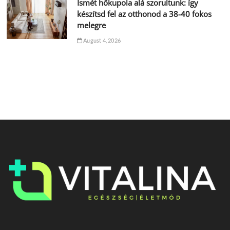
Ismét hőkupola alá szorultunk: így
készítsd fel az otthonod a 38-40 fokos
melegre
August 4, 2026