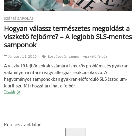
SZÉPSÉGÁPOLÁS
Hogyan válassz természetes megoldást a
viszkető fejbőrre? – A legjobb SLS-mentes
samponok
January 11, 2025
korpásodás
sampon
viszkető fejbőr
A viszkető fejbőr sokak számára ismerős probléma, és gyakran
valamilyen irritáció vagy allergiás reakció okozza. A
hagyományos samponokban gyakran előforduló SLS (szodium-
lauril-szulfát) hozzájárulhat a fejbőr…
Hogyan
Tovább
válassz
természetes
megoldást
a
viszkető
Keresés az oldalon
fejbőrre?
–
A