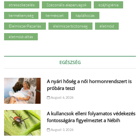
stresszkezelés
Szezonális alapanyagok
szájhigiénia
termékenység
természet
táplálkozás
ÉlelmiszerPazarlás
élelmiszerbiztonság
életmód
életmódváltás
EGÉSZSÉG
A nyári hőség a női hormonrendszert is
próbára teszi
August 6, 2026
A kullancsok elleni folyamatos védekezés
fontosságára figyelmeztet a Nébih
August 3, 2026