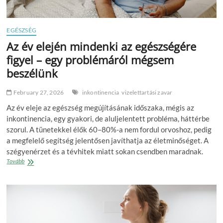
EGÉSZSÉG
Az év elején mindenki az egészségére
figyel – egy problémáról mégsem
beszélünk
February 27, 2026
inkontinencia
vizelettartási zavar
Az év eleje az egészség megújításának időszaka, mégis az
inkontinencia, egy gyakori, de aluljelentett probléma, háttérbe
szorul. A tünetekkel élők 60–80%-a nem fordul orvoshoz, pedig
a megfelelő segítség jelentősen javíthatja az életminőséget. A
szégyenérzet és a tévhitek miatt sokan csendben maradnak.
Az
Tovább
év
elején
mindenki
az
egészségére
figyel