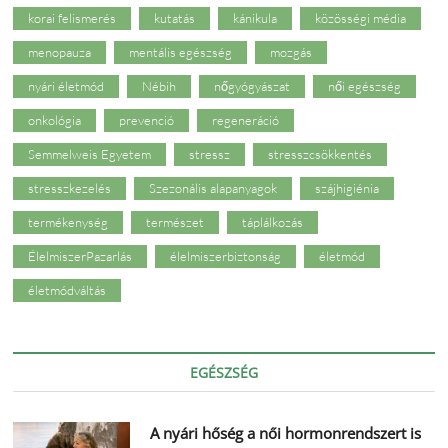
korai felismerés
kutatás
kánikula
közösségi média
menopauza
mentális egészség
mozgás
nyári életmód
Nébih
nőgyógyászat
női egészség
onkológia
prevenció
regeneráció
Semmelweis Egyetem
stressz
stresszcsökkentés
stresszkezelés
Szezonális alapanyagok
szájhigiénia
termékenység
természet
táplálkozás
ÉlelmiszerPazarlás
élelmiszerbiztonság
életmód
életmódváltás
EGÉSZSÉG
A nyári hőség a női hormonrendszert is