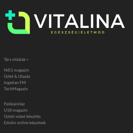
Társ oldalak »
Női1 magazin
Üzlet & Utazás
Ingatlan FM
TechMagazin
PelikánHáz
U18 magazin
Üzleti videó készítés
Edutio online képzések