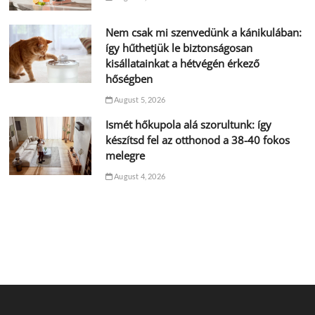
Nem csak mi szenvedünk a kánikulában:
így hűthetjük le biztonságosan
kisállatainkat a hétvégén érkező
hőségben
August 5, 2026
Ismét hőkupola alá szorultunk: így
készítsd fel az otthonod a 38-40 fokos
melegre
August 4, 2026