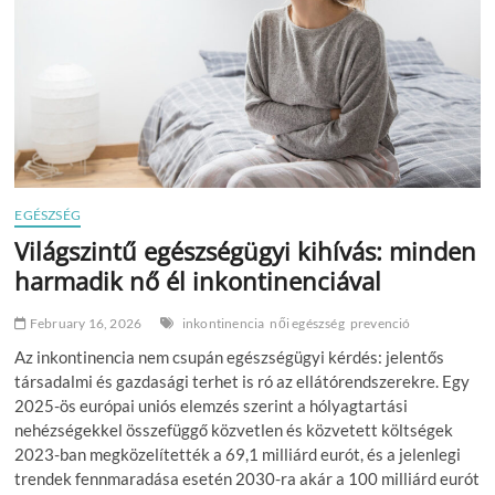
–
egy
problémáról
mégsem
beszélünk
EGÉSZSÉG
Világszintű egészségügyi kihívás: minden
harmadik nő él inkontinenciával
February 16, 2026
inkontinencia
női egészség
prevenció
Az inkontinencia nem csupán egészségügyi kérdés: jelentős
társadalmi és gazdasági terhet is ró az ellátórendszerekre. Egy
2025-ös európai uniós elemzés szerint a hólyagtartási
nehézségekkel összefüggő közvetlen és közvetett költségek
2023-ban megközelítették a 69,1 milliárd eurót, és a jelenlegi
trendek fennmaradása esetén 2030-ra akár a 100 milliárd eurót