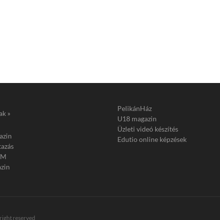
PelikánHáz
ak »
U18 magazin
Üzleti videó készítés
azin
Edutio online képzések
tazás
FM
zin
 right reserved