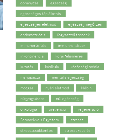
dohányzás
egészség
egészséges táplálkozás
egészséges életmód
egészségmegőrzés
endometriózis
fogyasztói trendek
immunerősítés
immunrendszer
ő
inkontinencia
korai felismerés
kutatás
kánikula
közösségi média
menopauza
mentális egészség
mozgás
nyári életmód
Nébih
nőgyógyászat
női egészség
onkológia
prevenció
regeneráció
Semmelweis Egyetem
stressz
stresszcsökkentés
stresszkezelés