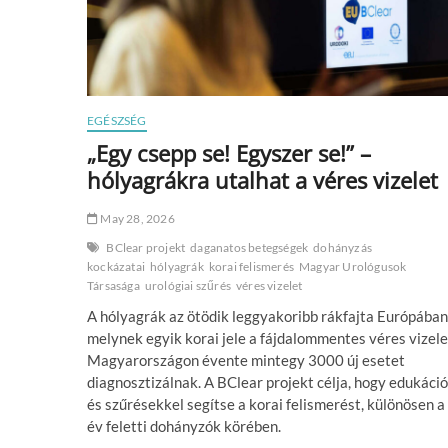
EGÉSZSÉG
„Egy csepp se! Egyszer se!” –
hólyagrákra utalhat a véres vizelet
May 28, 2026
BClear projekt
daganatos betegségek
dohányzás
kockázatai
hólyagrák
korai felismerés
Magyar Urológusok
Társasága
urológiai szűrés
véres vizelet
A hólyagrák az ötödik leggyakoribb rákfajta Európában
melynek egyik korai jele a fájdalommentes véres vizele
Magyarországon évente mintegy 3000 új esetet
diagnosztizálnak. A BClear projekt célja, hogy edukáci
és szűrésekkel segítse a korai felismerést, különösen a
év feletti dohányzók körében.