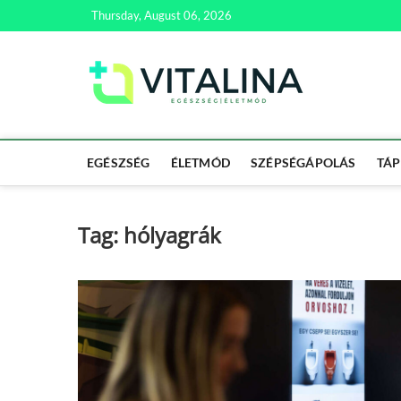
Skip
Thursday, August 06, 2026
to
content
Vitali
EGÉSZSÉG | ÉL
EGÉSZSÉG
ÉLETMÓD
SZÉPSÉGÁPOLÁS
TÁP
Tag:
hólyagrák