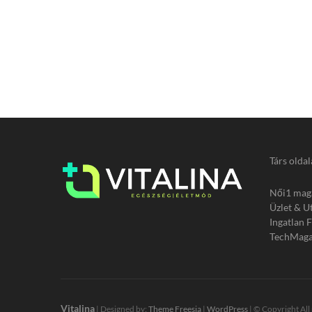
Társ oldal
Női1 mag
Üzlet & U
Ingatlan 
TechMaga
Vitalina
| Designed by:
Theme Freesia
|
WordPress
| © Copyright All