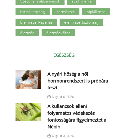
Szezonális alapanyagok
szájhigiénia
termékenység
természet
táplálkozás
ÉlelmiszerPazarlás
élelmiszerbiztonság
életmód
életmódváltás
EGÉSZSÉG
A nyári hőség a női
hormonrendszert is próbára
teszi
August 6, 2026
A kullancsok elleni
folyamatos védekezés
fontosságára figyelmeztet a
Nébih
August 3, 2026