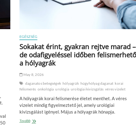
EGÉSZSÉG
Sokakat érint, gyakran rejtve marad –
de odafigyeléssel időben felismerhet
a hólyagrák
May 8, 2026
daganatos betegségek
hólyagrák
húgyhólyag daganat
korai
felismerés
onkológia
urológia
urológiai kivizsgálás
véres vizelet
,
A hólyagrák korai felismerése életet menthet. A véres
t.
vizelet mindig figyelmeztető jel, amely urológiai
kivizsgálást igényel. Május a hólyagrák hónapja.
óval
Sokakat
Tovább
 50
érint,
gyakran