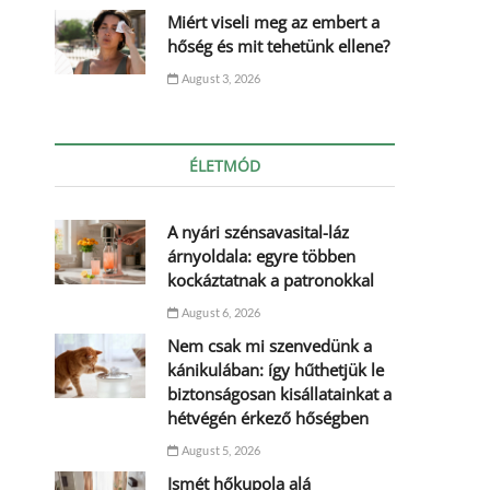
Miért viseli meg az embert a
hőség és mit tehetünk ellene?
August 3, 2026
ÉLETMÓD
A nyári szénsavasital-láz
árnyoldala: egyre többen
kockáztatnak a patronokkal
August 6, 2026
Nem csak mi szenvedünk a
kánikulában: így hűthetjük le
biztonságosan kisállatainkat a
hétvégén érkező hőségben
August 5, 2026
Ismét hőkupola alá