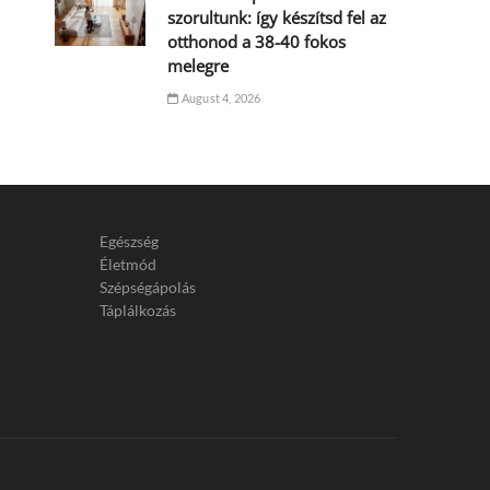
szorultunk: így készítsd fel az
otthonod a 38-40 fokos
melegre
August 4, 2026
Egészség
Életmód
Szépségápolás
Táplálkozás