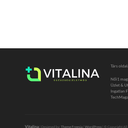
Társ oldal
Női1 mag
Üzlet & U
Ingatlan 
TechMaga
Vitalina
| Designed by:
Theme Freesia
|
WordPress
| © Copyright All