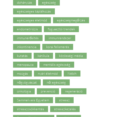
dohányzás
egészség
egészséges táplálkozás
egészséges életmód
egészségmegőrzés
endometriózis
fogyasztói trendek
immunerősítés
immunrendszer
inkontinencia
korai felismerés
kutatás
kánikula
közösségi média
menopauza
mentális egészség
mozgás
nyári életmód
Nébih
nőgyógyászat
női egészség
onkológia
prevenció
regeneráció
Semmelweis Egyetem
stressz
stresszcsökkentés
stresszkezelés