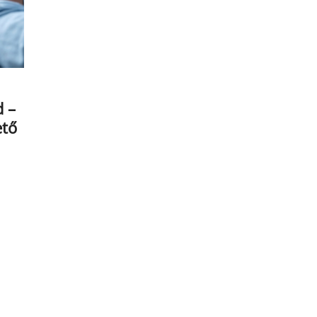
d –
ető