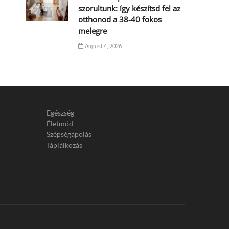
szorultunk: így készítsd fel az
otthonod a 38-40 fokos
melegre
August 4, 2026
Egészség
Életmód
Szépségápolás
Táplálkozás