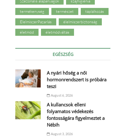
Szezonális alapanyagok
szájhigiénia
termékenység
természet
táplálkozás
ÉlelmiszerPazarlás
élelmiszerbiztonság
életmód
életmódváltás
EGÉSZSÉG
A nyári hőség a női
hormonrendszert is próbára
teszi
August 6, 2026
A kullancsok elleni
folyamatos védekezés
fontosságára figyelmeztet a
Nébih
August 3, 2026