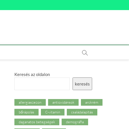
Keresés az oldalon
keresés
allergiaszezon
antioxidánsok
arckrém
bőrápolás
C-vitamin
családalapítás
daganatos betegségek
demográfia