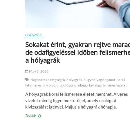
EGÉSZSÉG
Sokakat érint, gyakran rejtve mara
de odafigyeléssel időben felismerh
a hólyagrák
May 8, 2026
daganatos betegségek
hólyagrák
húgyhólyag daganat
korai
felismerés
onkológia
urológia
urológiai kivizsgálás
véres vizelet
A hólyagrák korai felismerése életet menthet. A véres
vizelet mindig figyelmeztető jel, amely urológiai
kivizsgálást igényel. Május a hólyagrák hónapja.
Sokakat
Tovább
érint,
gyakran