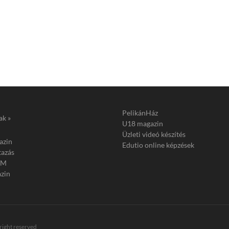
PelikánHáz
ak »
U18 magazin
Üzleti videó készítés
azin
Edutio online képzések
tazás
FM
zin
 right reserved