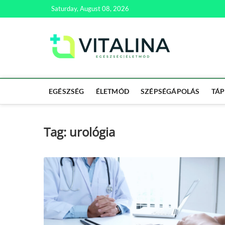
Skip
Saturday, August 08, 2026
to
content
Vitali
EGÉSZSÉG | ÉL
EGÉSZSÉG
ÉLETMÓD
SZÉPSÉGÁPOLÁS
TÁP
Tag:
urológia