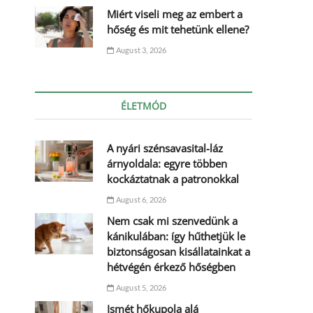
Miért viseli meg az embert a
hőség és mit tehetünk ellene?
August 3, 2026
ÉLETMÓD
A nyári szénsavasital-láz
árnyoldala: egyre többen
kockáztatnak a patronokkal
August 6, 2026
Nem csak mi szenvedünk a
kánikulában: így hűthetjük le
biztonságosan kisállatainkat a
hétvégén érkező hőségben
August 5, 2026
Ismét hőkupola alá