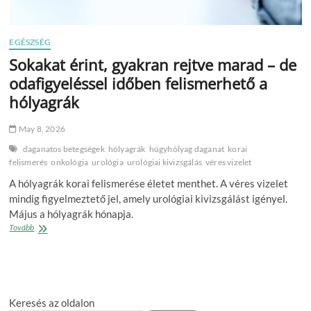
EGÉSZSÉG
Sokakat érint, gyakran rejtve marad – de
odafigyeléssel időben felismerhető a
hólyagrák
May 8, 2026
daganatos betegségek
hólyagrák
húgyhólyag daganat
korai
felismerés
onkológia
urológia
urológiai kivizsgálás
véres vizelet
A hólyagrák korai felismerése életet menthet. A véres vizelet
mindig figyelmeztető jel, amely urológiai kivizsgálást igényel.
Május a hólyagrák hónapja.
Sokakat
Tovább
érint,
gyakran
rejtve
marad
–
Keresés az oldalon
de