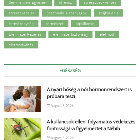
Semmelweis Egyetem
stressz
stresszcsökkentés
stresszkezelés
Szezonális alapanyagok
szájhigiénia
termékenység
természet
táplálkozás
ÉlelmiszerPazarlás
élelmiszerbiztonság
életmód
életmódváltás
EGÉSZSÉG
A nyári hőség a női hormonrendszert is
próbára teszi
August 6, 2026
A kullancsok elleni folyamatos védekezés
fontosságára figyelmeztet a Nébih
August 3, 2026