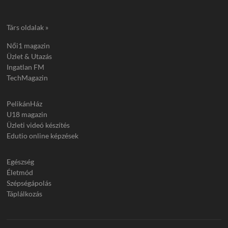
Társ oldalak »
Női1 magazin
Üzlet & Utazás
Ingatlan FM
TechMagazin
PelikánHáz
U18 magazin
Üzleti videó készítés
Edutio online képzések
Egészség
Életmód
Szépségápolás
Táplálkozás