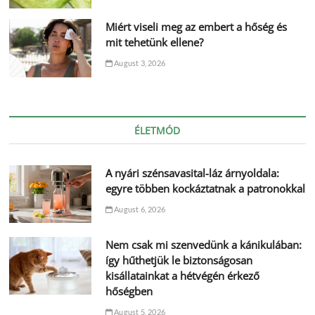
Miért viseli meg az embert a hőség és
mit tehetünk ellene?
August 3, 2026
ÉLETMÓD
A nyári szénsavasital-láz árnyoldala:
egyre többen kockáztatnak a patronokkal
August 6, 2026
Nem csak mi szenvedünk a kánikulában:
így hűthetjük le biztonságosan
kisállatainkat a hétvégén érkező
hőségben
August 5, 2026