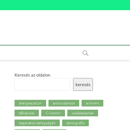
Keresés az oldalon
keresés
allergiaszezon
antioxidánsok
arckrém
bőrápolás
C-vitamin
családalapítás
daganatos betegségek
demográfia