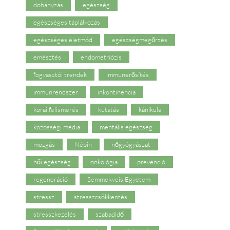
dohányzás
egészség
egészséges táplálkozás
egészséges életmód
egészségmegőrzés
emésztés
endometriózis
fogyasztói trendek
immunerősítés
immunrendszer
inkontinencia
korai felismerés
kutatás
kánikula
közösségi média
mentális egészség
mozgás
Nébih
nőgyógyászat
női egészség
onkológia
prevenció
regeneráció
Semmelweis Egyetem
stressz
stresszcsökkentés
stresszkezelés
szabadidő