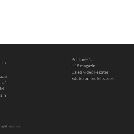
PelikánHáz
ak »
U18 magazin
Üzleti videó készítés
azin
Edutio online képzések
tazás
FM
zin
 right reserved