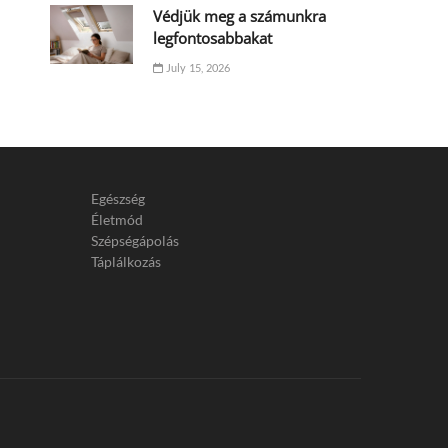
Védjük meg a számunkra
legfontosabbakat
July 15, 2026
Egészség
Életmód
Szépségápolás
Táplálkozás