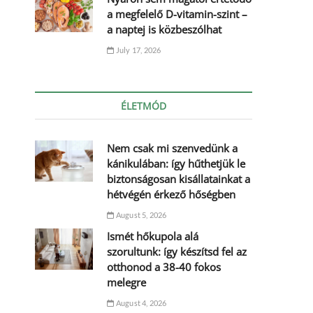
a megfelelő D-vitamin-szint –
a naptej is közbeszólhat
July 17, 2026
ÉLETMÓD
Nem csak mi szenvedünk a
kánikulában: így hűthetjük le
biztonságosan kisállatainkat a
hétvégén érkező hőségben
August 5, 2026
Ismét hőkupola alá
szorultunk: így készítsd fel az
otthonod a 38-40 fokos
melegre
August 4, 2026