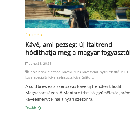
ÉLETMÓD
Kávé, ami pezseg: új italtrend
hódíthatja meg a magyar fogyasztó
June 18, 2026
cold brew
életmód
kávékultúra
kávétrend
nyári frissítő
RTD
kávé
specialty kávé
szénsavas kávé
üdítőital
A cold brew és a szénsavas kávé új trendként hódít
Magyarországon. A Mantaro frissítő, gyümölcsös, pré
kávéélményt kínál a nyári szezonra.
Kávé,
Tovább
ami
pezseg:
új
italtrend