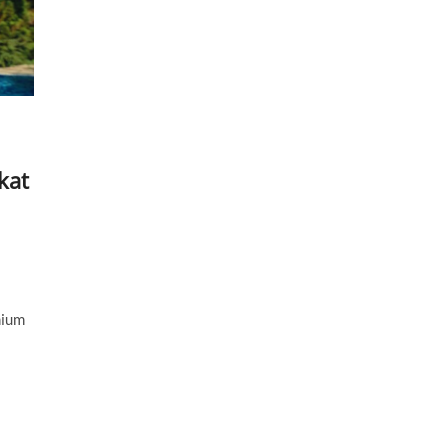
kat
mium