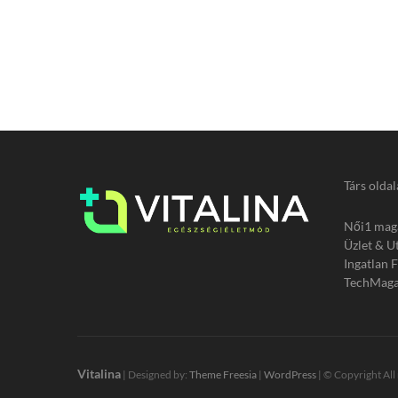
Társ oldal
Női1 mag
Üzlet & U
Ingatlan 
TechMaga
Vitalina
| Designed by:
Theme Freesia
|
WordPress
| © Copyright All