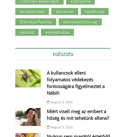
Szezonális alapanyagok
szájhigiénia
termékenység
természet
táplálkozás
ÉlelmiszerPazarlás
élelmiszerbiztonság
életmód
életmódváltás
EGÉSZSÉG
A kullancsok elleni
folyamatos védekezés
fontosságára figyelmeztet a
Nébih
August 3, 2026
Miért viseli meg az embert a
hőség és mit tehetünk ellene?
August 3, 2026
Nyáron sem magától értetődő