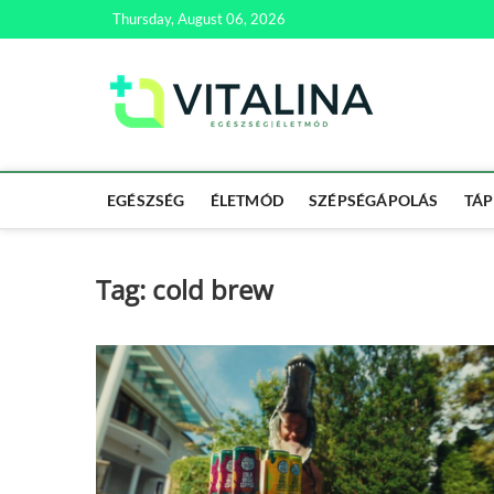
Skip
Thursday, August 06, 2026
to
content
Vitali
EGÉSZSÉG | ÉL
EGÉSZSÉG
ÉLETMÓD
SZÉPSÉGÁPOLÁS
TÁP
Tag:
cold brew