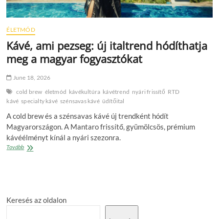
ÉLETMÓD
Kávé, ami pezseg: új italtrend hódíthatja
meg a magyar fogyasztókat
June 18, 2026
cold brew
életmód
kávékultúra
kávétrend
nyári frissítő
RTD
kávé
specialty kávé
szénsavas kávé
üdítőital
A cold brew és a szénsavas kávé új trendként hódít
Magyarországon. A Mantaro frissítő, gyümölcsös, prémium
kávéélményt kínál a nyári szezonra.
Kávé,
Tovább
ami
pezseg:
új
italtrend
hódíthatja
Keresés az oldalon
meg
a
magyar