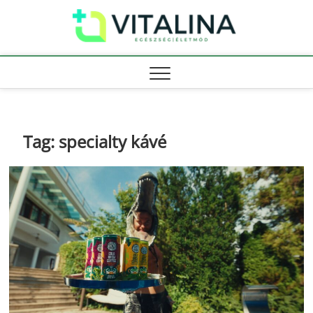
Skip
Vitali
to
EGÉSZSÉG |
ÉLETMÓD
content
Tag:
specialty kávé