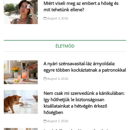
Miért viseli meg az embert a hőség és
mit tehetünk ellene?
August 3, 2026
ÉLETMÓD
A nyári szénsavasital-láz árnyoldala:
egyre többen kockáztatnak a patronokkal
August 6, 2026
Nem csak mi szenvedünk a kánikulában:
így hűthetjük le biztonságosan
kisállatainkat a hétvégén érkező
hőségben
August 5, 2026