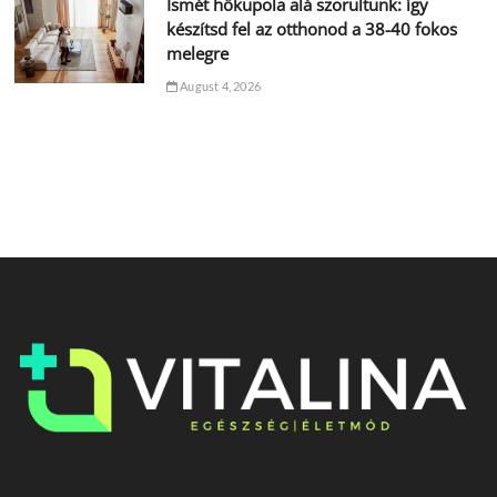
Ismét hőkupola alá szorultunk: így
készítsd fel az otthonod a 38-40 fokos
melegre
August 4, 2026