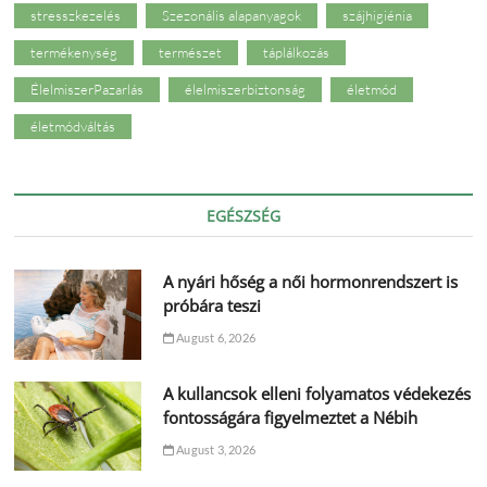
stresszkezelés
Szezonális alapanyagok
szájhigiénia
termékenység
természet
táplálkozás
ÉlelmiszerPazarlás
élelmiszerbiztonság
életmód
életmódváltás
EGÉSZSÉG
A nyári hőség a női hormonrendszert is
próbára teszi
August 6, 2026
A kullancsok elleni folyamatos védekezés
fontosságára figyelmeztet a Nébih
August 3, 2026