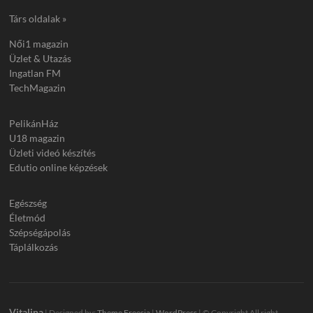
Társ oldalak »
Női1 magazin
Üzlet & Utazás
Ingatlan FM
TechMagazin
PelikánHáz
U18 magazin
Üzleti videó készítés
Edutio online képzések
Egészség
Életmód
Szépségápolás
Táplálkozás
Vitalina
| Designed by:
Theme Freesia
|
WordPress
| © Copyright All right