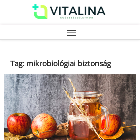
Skip
Vitali
to
EGÉSZSÉG |
ÉLETMÓD
content
Tag:
mikrobiológiai biztonság