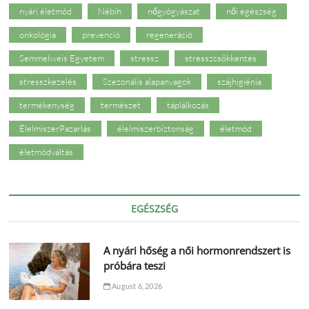
nyári életmód
Nébih
nőgyógyászat
női egészség
onkológia
prevenció
regeneráció
Semmelweis Egyetem
stressz
stresszcsökkentés
stresszkezelés
Szezonális alapanyagok
szájhigiénia
termékenység
természet
táplálkozás
ÉlelmiszerPazarlás
élelmiszerbiztonság
életmód
életmódváltás
EGÉSZSÉG
A nyári hőség a női hormonrendszert is
próbára teszi
August 6, 2026