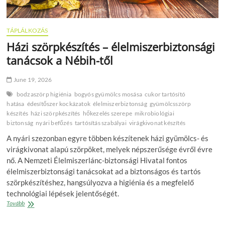
TÁPLÁLKOZÁS
Házi szörpkészítés – élelmiszerbiztonsági
tanácsok a Nébih-től
June 19, 2026
bodzaszörp higiénia
bogyós gyümölcs mosása
cukor tartósító
hatása
édesítőszer kockázatok
élelmiszerbiztonság
gyümölcsszörp
készítés
házi szörpkészítés
hőkezelés szerepe
mikrobiológiai
biztonság
nyári befőzés
tartósítás szabályai
virágkivonat készítés
A nyári szezonban egyre többen készítenek házi gyümölcs- és
virágkivonat alapú szörpöket, melyek népszerűsége évről évre
nő. A Nemzeti Élelmiszerlánc-biztonsági Hivatal fontos
élelmiszerbiztonsági tanácsokat ad a biztonságos és tartós
szörpkészítéshez, hangsúlyozva a higiénia és a megfelelő
technológiai lépések jelentőségét.
Házi
Tovább
szörpkészítés
–