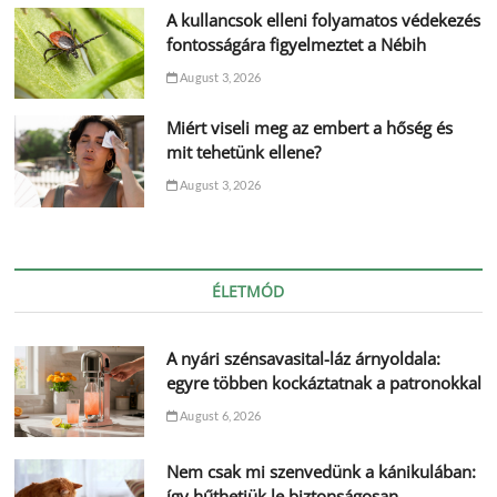
A kullancsok elleni folyamatos védekezés
fontosságára figyelmeztet a Nébih
August 3, 2026
Miért viseli meg az embert a hőség és
mit tehetünk ellene?
August 3, 2026
ÉLETMÓD
A nyári szénsavasital-láz árnyoldala:
egyre többen kockáztatnak a patronokkal
August 6, 2026
Nem csak mi szenvedünk a kánikulában:
így hűthetjük le biztonságosan