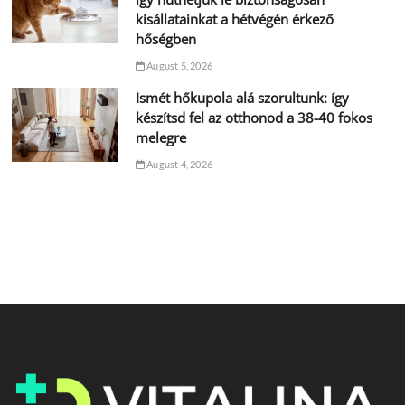
kisállatainkat a hétvégén érkező
hőségben
August 5, 2026
Ismét hőkupola alá szorultunk: így
készítsd fel az otthonod a 38-40 fokos
melegre
August 4, 2026