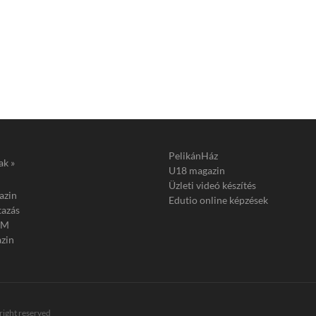
PelikánHáz
ak »
U18 magazin
Üzleti videó készítés
azin
Edutio online képzések
tazás
FM
zin
 right reserved