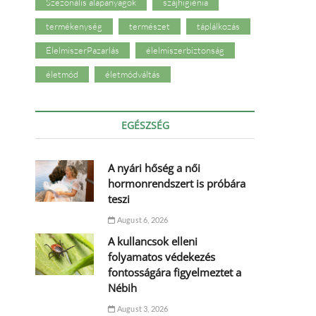
Szezonális alapanyagok
szájhigiénia
termékenység
természet
táplálkozás
ÉlelmiszerPazarlás
élelmiszerbiztonság
életmód
életmódváltás
EGÉSZSÉG
A nyári hőség a női
hormonrendszert is próbára
teszi
August 6, 2026
A kullancsok elleni
folyamatos védekezés
fontosságára figyelmeztet a
Nébih
August 3, 2026