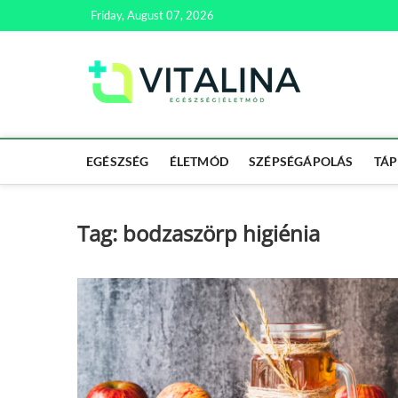
Skip
Friday, August 07, 2026
to
content
Vitali
EGÉSZSÉG | ÉL
EGÉSZSÉG
ÉLETMÓD
SZÉPSÉGÁPOLÁS
TÁP
Tag:
bodzaszörp higiénia