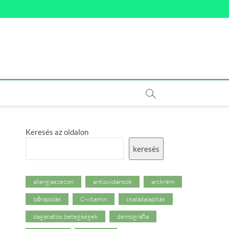
Keresés az oldalon
keresés
allergiaszezon
antioxidánsok
arckrém
bőrápolás
C-vitamin
családalapítás
daganatos betegségek
demográfia