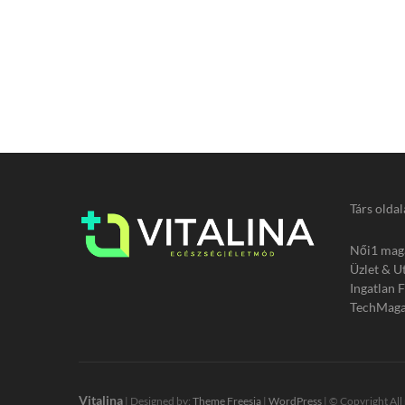
Társ oldal
Női1 mag
Üzlet & U
Ingatlan 
TechMaga
Vitalina
| Designed by:
Theme Freesia
|
WordPress
| © Copyright All