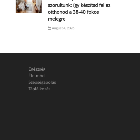
szorultunk: így készítsd fel az
otthonod a 38-40 fokos
melegre
August 4, 2026
Egészség
Életmód
Szépségápolás
Táplálkozás