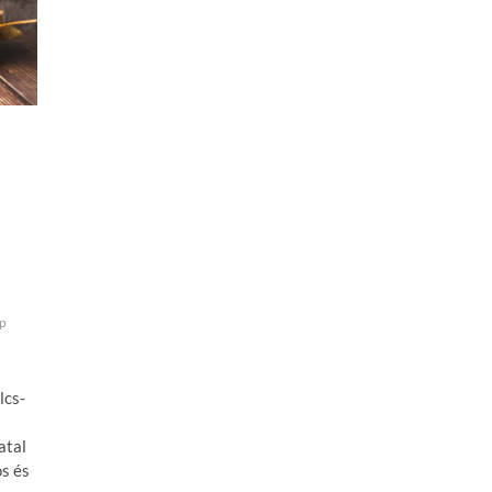
p
lcs-
atal
os és