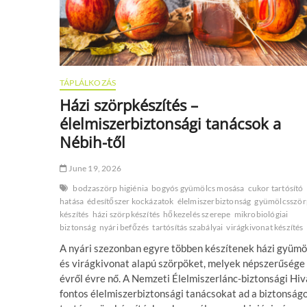
TÁPLÁLKOZÁS
Házi szörpkészítés –
élelmiszerbiztonsági tanácsok a
Nébih-től
June 19, 2026
bodzaszörp higiénia
bogyós gyümölcs mosása
cukor tartósító
hatása
édesítőszer kockázatok
élelmiszerbiztonság
gyümölcsször
készítés
házi szörpkészítés
hőkezelés szerepe
mikrobiológiai
biztonság
nyári befőzés
tartósítás szabályai
virágkivonat készítés
A nyári szezonban egyre többen készítenek házi gyümö
és virágkivonat alapú szörpöket, melyek népszerűsége
évről évre nő. A Nemzeti Élelmiszerlánc-biztonsági Hiv
fontos élelmiszerbiztonsági tanácsokat ad a biztonság