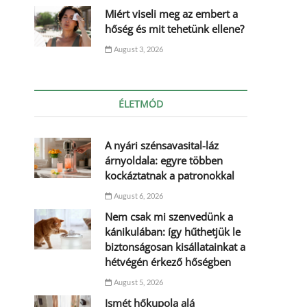
Miért viseli meg az embert a
hőség és mit tehetünk ellene?
August 3, 2026
ÉLETMÓD
A nyári szénsavasital-láz
árnyoldala: egyre többen
kockáztatnak a patronokkal
August 6, 2026
Nem csak mi szenvedünk a
kánikulában: így hűthetjük le
biztonságosan kisállatainkat a
hétvégén érkező hőségben
August 5, 2026
Ismét hőkupola alá