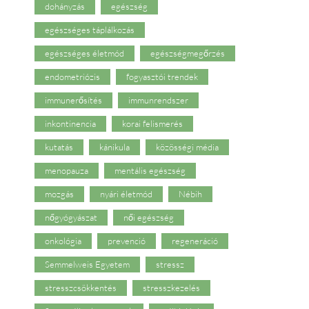
dohányzás
egészség
egészséges táplálkozás
egészséges életmód
egészségmegőrzés
endometriózis
fogyasztói trendek
immunerősítés
immunrendszer
inkontinencia
korai felismerés
kutatás
kánikula
közösségi média
menopauza
mentális egészség
mozgás
nyári életmód
Nébih
nőgyógyászat
női egészség
onkológia
prevenció
regeneráció
Semmelweis Egyetem
stressz
stresszcsökkentés
stresszkezelés