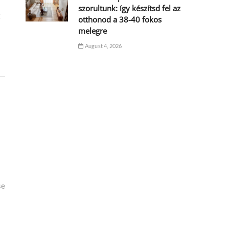
szorultunk: így készítsd fel az
k
otthonod a 38-40 fokos
melegre
August 4, 2026
se