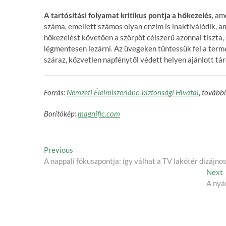
A tartósítási folyamat kritikus pontja a hőkezelés
, am
száma, emellett számos olyan enzim is inaktiválódik, 
hőkezelést követően a szörpöt célszerű azonnal tiszta,
légmentesen lezárni. Az üvegeken tüntessük fel a termé
száraz, közvetlen napfénytől védett helyen ajánlott tár
Forrás:
Nemzeti Élelmiszerlánc-biztonsági Hivatal
, tovább
Borítókép:
magnific.com
Post
Previous
Previous
post:
A nappali fókuszpontja: így válhat a TV lakótér dizájn
navigation
Next
p
A nyá