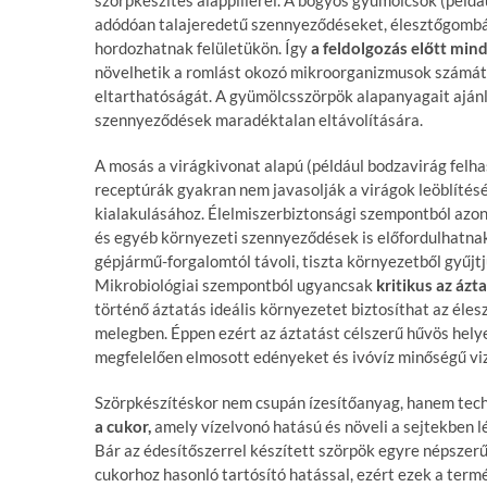
adódóan talajeredetű szennyeződéseket, élesztőgomb
hordozhatnak felületükön. Így
a feldolgozás előtt mind
növelhetik a romlást okozó mikroorganizmusok számát,
eltarthatóságát. A gyümölcsszörpök alapanyagait ajánl
szennyeződések maradéktalan eltávolítására.
A mosás a virágkivonat alapú (például bodzavirág felh
receptúrák gyakran nem javasolják a virágok leöblítésé
kialakulásához. Élelmiszerbiztonsági szempontból azonb
és egyéb környezeti szennyeződések is előfordulhatna
gépjármű-forgalomtól távoli, tiszta környezetből gyűjt
Mikrobiológiai szempontból ugyancsak
kritikus az ázt
történő áztatás ideális környezetet biztosíthat az éle
melegben. Éppen ezért az áztatást célszerű hűvös hely
megfelelően elmosott edényeket és ivóvíz minőségű viz
Szörpkészítéskor nem csupán ízesítőanyag, hanem tech
a cukor,
amely vízelvonó hatású és növeli a sejtekben l
Bár az édesítőszerrel készített szörpök egyre népszerű
cukorhoz hasonló tartósító hatással, ezért ezek a ter