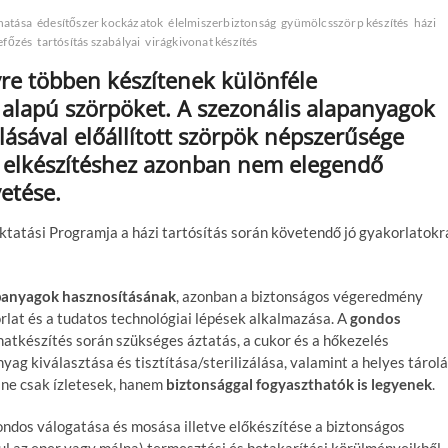
hatása
édesítőszer kockázatok
élelmiszerbiztonság
gyümölcsszörp készítés
házi
efőzés
tartósítás szabályai
virágkivonat készítés
re többen készítenek különféle
alapú szörpöket. A szezonális alapanyagok
lásával előállított szörpök népszerűsége
os elkészítéshez azonban nem elegendő
etése.
ktatási Programja a házi tartósítás során követendő jó gyakorlatokr
apanyagok hasznosításának
, azonban a biztonságos végeredmény
rlat és a tudatos technológiai lépések alkalmazása. A
gondos
onatkészítés során szükséges áztatás, a cukor és a hőkezelés
g kiválasztása és tisztítása/sterilizálása, valamint a helyes tárol
 ne csak ízletesek, hanem
biztonsággal fogyaszthatók is legyenek
.
ndos válogatása és mosása illetve előkészítése a biztonságos
ul az eper vagy málna) termesztési és betakarítási körülményeikből