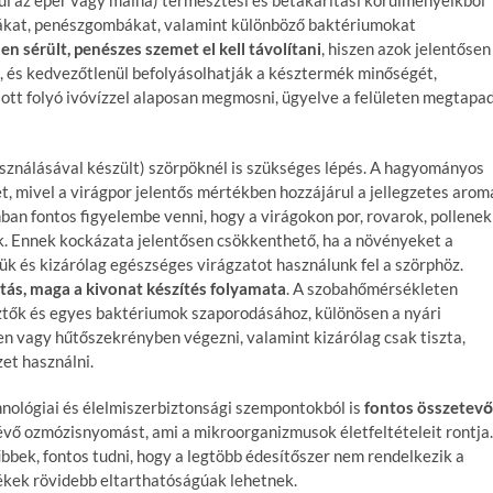
ákat, penészgombákat, valamint különböző baktériumokat
en sérült, penészes szemet el kell távolítani
, hiszen azok jelentősen
 és kedvezőtlenül befolyásolhatják a késztermék minőségét,
ott folyó ivóvízzel alaposan megmosni, ügyelve a felületen megtapa
asználásával készült) szörpöknél is szükséges lépés. A hagyományos
t, mivel a virágpor jelentős mértékben hozzájárul a jellegzetes arom
an fontos figyelembe venni, hogy a virágokon por, rovarok, pollenek
k. Ennek kockázata jelentősen csökkenthető, ha a növényeket a
jük és kizárólag egészséges virágzatot használunk fel a szörphöz.
atás, maga a kivonat készítés folyamata
. A szobahőmérsékleten
sztők és egyes baktériumok szaporodásához, különösen a nyári
en vagy hűtőszekrényben végezni, valamint kizárólag csak tiszta,
et használni.
nológiai és élelmiszerbiztonsági szempontokból is
fontos összetevő
évő ozmózisnyomást, ami a mikroorganizmusok életfeltételeit rontja.
bbek, fontos tudni, hogy a legtöbb édesítőszer nem rendelkezik a
mékek rövidebb eltarthatóságúak lehetnek.