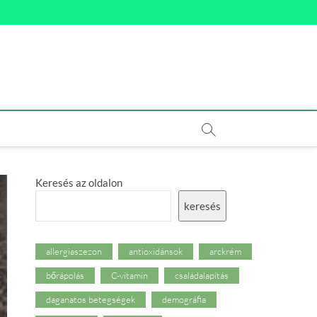
Keresés az oldalon
keresés
allergiaszezon
antioxidánsok
arckrém
bőrápolás
C-vitamin
családalapítás
daganatos betegségek
demográfia