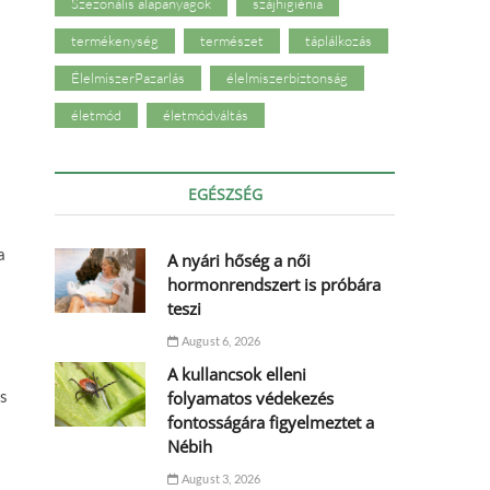
Szezonális alapanyagok
szájhigiénia
termékenység
természet
táplálkozás
ÉlelmiszerPazarlás
élelmiszerbiztonság
életmód
életmódváltás
EGÉSZSÉG
a
A nyári hőség a női
hormonrendszert is próbára
teszi
August 6, 2026
A kullancsok elleni
ás
folyamatos védekezés
fontosságára figyelmeztet a
Nébih
August 3, 2026