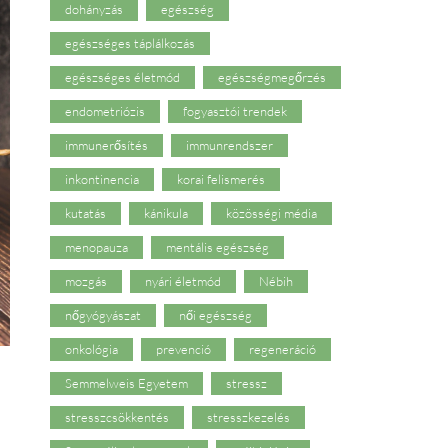
dohányzás
egészség
egészséges táplálkozás
egészséges életmód
egészségmegőrzés
endometriózis
fogyasztói trendek
immunerősítés
immunrendszer
inkontinencia
korai felismerés
kutatás
kánikula
közösségi média
menopauza
mentális egészség
mozgás
nyári életmód
Nébih
nőgyógyászat
női egészség
onkológia
prevenció
regeneráció
Semmelweis Egyetem
stressz
stresszcsökkentés
stresszkezelés