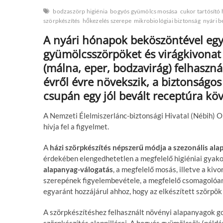
bodzaszörp higiénia
bogyós gyümölcs mosása
cukor tartósító 
szörpkészítés
hőkezelés szerepe
mikrobiológiai biztonság
nyári b
A nyári hónapok beköszöntével egy
gyümölcsszörpöket és virágkivonat 
(málna, eper, bodzavirág) felhaszná
évről évre növekszik, a biztonság
csupán egy jól bevált receptúra köv
A Nemzeti Élelmiszerlánc-biztonsági Hivatal (Nébih) O
hívja fel a figyelmet.
A
házi szörpkészítés népszerű módja a szezonális al
érdekében elengedhetetlen a megfelelő higiéniai gyako
alapanyag-válogatás
, a megfelelő mosás, illetve a kiv
szerepének figyelembevétele, a megfelelő csomagolóanya
egyaránt hozzájárul ahhoz, hogy az elkészített szörpök
A szörpkészítéshez felhasznált növényi alapanyagok go
szörpkészítés alappillérei. A bogyós gyümölcsök (példá