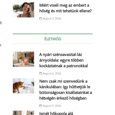
Miért viseli meg az embert a
hőség és mit tehetünk ellene?
August 3, 2026
dt
ÉLETMÓD
a
A nyári szénsavasital-láz
árnyoldala: egyre többen
kockáztatnak a patronokkal
August 6, 2026
Nem csak mi szenvedünk a
kánikulában: így hűthetjük le
biztonságosan kisállatainkat a
hétvégén érkező hőségben
August 5, 2026
Ismét hőkupola alá