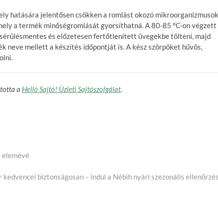
ely hatására jelentősen csökken a romlást okozó mikroorganizmuso
amely a termék minőségromlását gyorsíthatná. A 80-85 °C-on végzett
 sérülésmentes és előzetesen fertőtlenített üvegekbe tölteni, majd
k neve mellett a készítés időpontját is. A kész szörpöket hűvös,
olni.
ította a
Helló Sajtó! Üzleti Sajtószolgálat
.
os elemévé
Next
ost:
r kedvencei biztonságosan – indul a Nébih nyári szezonális ellenőrzé