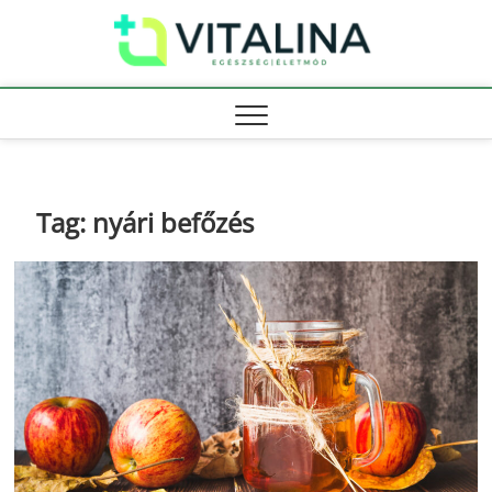
Skip
Vitali
to
EGÉSZSÉG |
ÉLETMÓD
content
Tag:
nyári befőzés