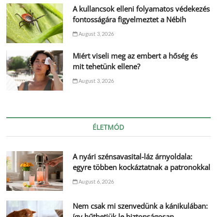
A kullancsok elleni folyamatos védekezés
fontosságára figyelmeztet a Nébih
August 3, 2026
Miért viseli meg az embert a hőség és
mit tehetünk ellene?
August 3, 2026
ÉLETMÓD
A nyári szénsavasital-láz árnyoldala:
egyre többen kockáztatnak a patronokkal
August 6, 2026
Nem csak mi szenvedünk a kánikulában:
így hűthetjük le biztonságosan