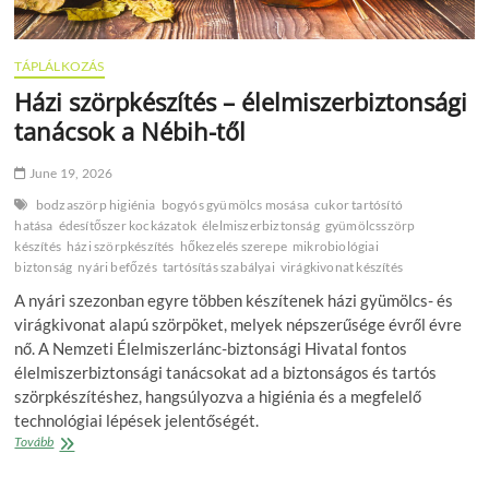
TÁPLÁLKOZÁS
Házi szörpkészítés – élelmiszerbiztonsági
tanácsok a Nébih-től
June 19, 2026
bodzaszörp higiénia
bogyós gyümölcs mosása
cukor tartósító
hatása
édesítőszer kockázatok
élelmiszerbiztonság
gyümölcsszörp
készítés
házi szörpkészítés
hőkezelés szerepe
mikrobiológiai
biztonság
nyári befőzés
tartósítás szabályai
virágkivonat készítés
A nyári szezonban egyre többen készítenek házi gyümölcs- és
virágkivonat alapú szörpöket, melyek népszerűsége évről évre
nő. A Nemzeti Élelmiszerlánc-biztonsági Hivatal fontos
élelmiszerbiztonsági tanácsokat ad a biztonságos és tartós
szörpkészítéshez, hangsúlyozva a higiénia és a megfelelő
technológiai lépések jelentőségét.
Házi
Tovább
szörpkészítés
–