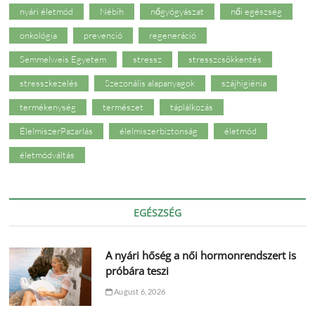
nyári életmód
Nébih
nőgyógyászat
női egészség
onkológia
prevenció
regeneráció
Semmelweis Egyetem
stressz
stresszcsökkentés
stresszkezelés
Szezonális alapanyagok
szájhigiénia
termékenység
természet
táplálkozás
ÉlelmiszerPazarlás
élelmiszerbiztonság
életmód
életmódváltás
EGÉSZSÉG
A nyári hőség a női hormonrendszert is
próbára teszi
August 6, 2026