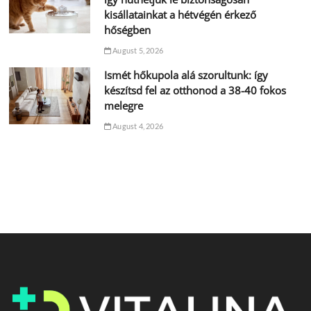
kisállatainkat a hétvégén érkező
hőségben
August 5, 2026
Ismét hőkupola alá szorultunk: így
készítsd fel az otthonod a 38-40 fokos
melegre
August 4, 2026