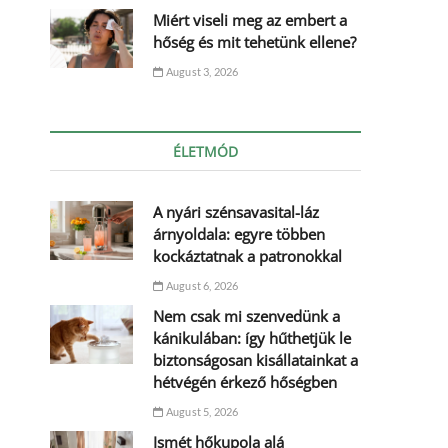
Miért viseli meg az embert a
hőség és mit tehetünk ellene?
August 3, 2026
ÉLETMÓD
A nyári szénsavasital-láz
árnyoldala: egyre többen
kockáztatnak a patronokkal
August 6, 2026
Nem csak mi szenvedünk a
kánikulában: így hűthetjük le
biztonságosan kisállatainkat a
hétvégén érkező hőségben
August 5, 2026
Ismét hőkupola alá