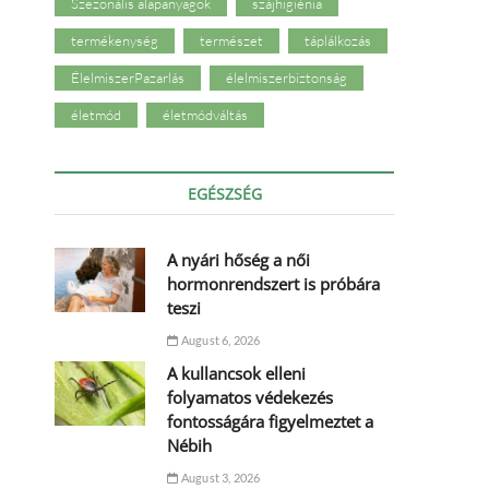
Szezonális alapanyagok
szájhigiénia
termékenység
természet
táplálkozás
ÉlelmiszerPazarlás
élelmiszerbiztonság
életmód
életmódváltás
EGÉSZSÉG
A nyári hőség a női
hormonrendszert is próbára
teszi
August 6, 2026
A kullancsok elleni
folyamatos védekezés
fontosságára figyelmeztet a
Nébih
August 3, 2026