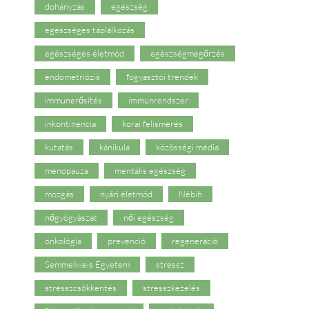
dohányzás
egészség
egészséges táplálkozás
egészséges életmód
egészségmegőrzés
endometriózis
fogyasztói trendek
immunerősítés
immunrendszer
inkontinencia
korai felismerés
kutatás
kánikula
közösségi média
menopauza
mentális egészség
mozgás
nyári életmód
Nébih
nőgyógyászat
női egészség
onkológia
prevenció
regeneráció
Semmelweis Egyetem
stressz
stresszcsökkentés
stresszkezelés