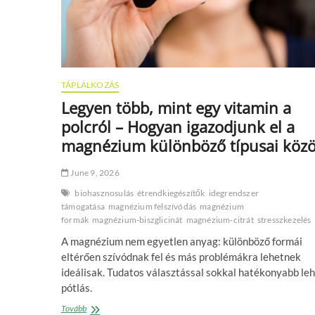
TÁPLÁLKOZÁS
Legyen több, mint egy vitamin a
polcról – Hogyan igazodjunk el a
magnézium különböző típusai közö
June 9, 2026
biohasznosulás
étrendkiegészítők
idegrendszer
támogatása
magnézium felszívódás
magnézium
formák
magnézium‑biszglicinát
magnézium‑citrát
stresszkezelés
A magnézium nem egyetlen anyag: különböző formái
eltérően szívódnak fel és más problémákra lehetnek
ideálisak. Tudatos választással sokkal hatékonyabb leh
pótlás.
Legyen
Tovább