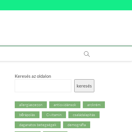
Keresés az oldalon
keresés
allergiaszezon
antioxidánsok
arckrém
bőrápolás
C-vitamin
családalapítás
daganatos betegségek
demográfia