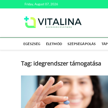
Skip
Friday, August 07, 2026
to
content
Vitali
EGÉSZSÉG | ÉL
EGÉSZSÉG
ÉLETMÓD
SZÉPSÉGÁPOLÁS
TÁP
Tag:
idegrendszer támogatása