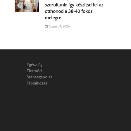
szorultunk: így készítsd fel az
otthonod a 38-40 fokos
melegre
August 4, 2026
Egészség
Életmód
Szépségápolás
Táplálkozás