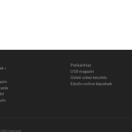
PelikánHáz
ak »
U18 magazin
Üzleti videó készítés
azin
Edutio online képzések
tazás
FM
zin
 right reserved