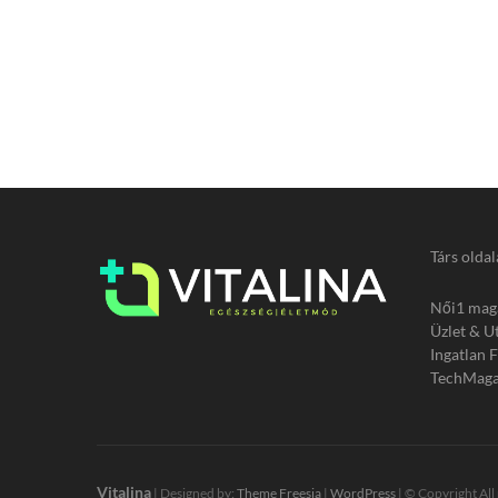
Társ oldal
Női1 mag
Üzlet & U
Ingatlan 
TechMaga
Vitalina
| Designed by:
Theme Freesia
|
WordPress
| © Copyright All